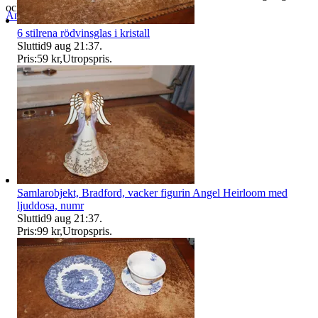
och välgrundad bild av skicket.
Anmäl
Sälj liknande
6 stilrena rödvinsglas i kristall
Sluttid
9 aug 21:37
.
Pris:
59 kr
,
Utropspris
.
Samlarobjekt, Bradford, vacker figurin Angel Heirloom med
ljuddosa, numr
Sluttid
9 aug 21:37
.
Pris:
99 kr
,
Utropspris
.