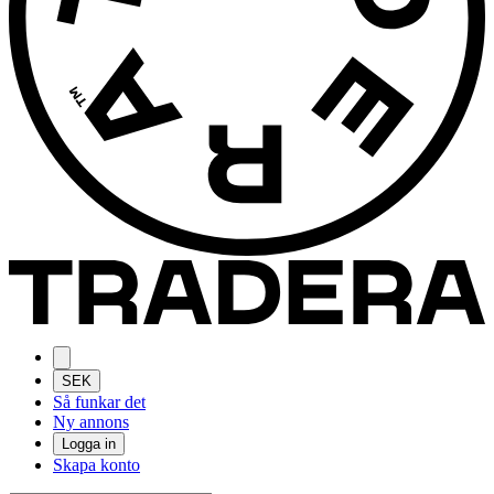
SEK
Så funkar det
Ny annons
Logga in
Skapa konto