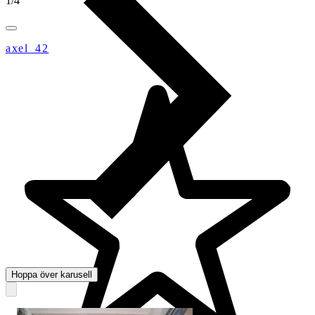
1
/
4
axel_42
Hoppa över karusell