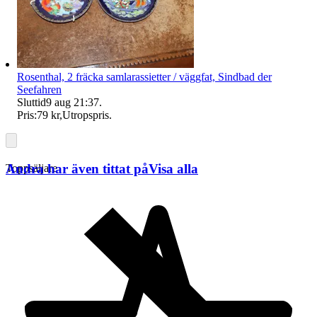
Rosenthal, 2 fräcka samlarassietter / väggfat, Sindbad der
Seefahren
Sluttid
9 aug 21:37
.
Pris:
79 kr
,
Utropspris
.
Andra har även tittat på
Visa alla
Toppsäljare