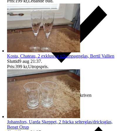
Pris:
199 kr
,
Ledande bud
.
Kosta, Chateau, 2 exklusiva rchampagnglas, Bertil Vallien
Sluttid
9 aug 21:37
.
Pris:
399 kr
,
Utropspris
.
Ersättning om varan inte är som beskriven
Johansfors, Uarda Skeppet, 2 fräcka selterglas/dricksglas,
Bengt Orup