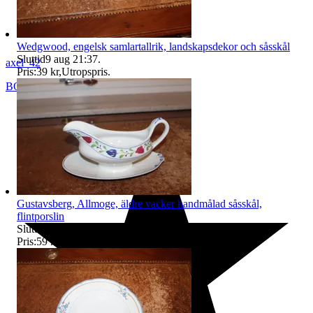
Wedgwood, engelsk samlartallrik, landskapsdekor och såsskål
Sluttid
9 aug 21:37
.
axel_42
Pris:
39 kr
,
Utropspris
.
BORÅS
,
Sverige
Gustavsberg, Allmoge, äldre vacker handmålad såsskål,
flintporslin
Sluttid
9 aug 21:37
.
Pris:
59 kr
,
Utropspris
.