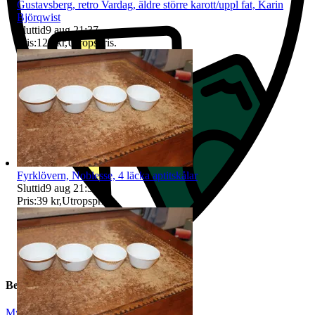
Gustavsberg, retro Vardag, äldre större karott/uppl fat, Karin
Björqwist
Sluttid
9 aug 21:37
.
Pris:
129 kr
,
Utropspris
.
Fyrklövern, Noblesse, 4 läcka aptitskålar
Sluttid
9 aug 21:37
.
Pris:
39 kr
,
Utropspris
.
Beskrivning
Mycket gott skick