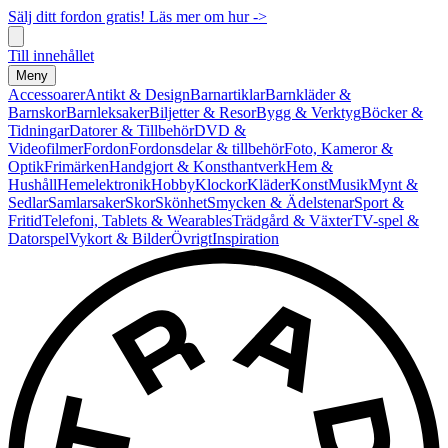
Sälj ditt fordon gratis! Läs mer om hur ->
Till innehållet
Meny
Accessoarer
Antikt & Design
Barnartiklar
Barnkläder &
Barnskor
Barnleksaker
Biljetter & Resor
Bygg & Verktyg
Böcker &
Tidningar
Datorer & Tillbehör
DVD &
Videofilmer
Fordon
Fordonsdelar & tillbehör
Foto, Kameror &
Optik
Frimärken
Handgjort & Konsthantverk
Hem &
Hushåll
Hemelektronik
Hobby
Klockor
Kläder
Konst
Musik
Mynt &
Sedlar
Samlarsaker
Skor
Skönhet
Smycken & Ädelstenar
Sport &
Fritid
Telefoni, Tablets & Wearables
Trädgård & Växter
TV-spel &
Datorspel
Vykort & Bilder
Övrigt
Inspiration