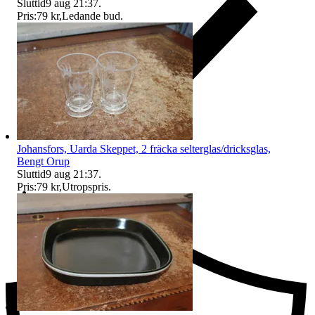
Sluttid
9 aug 21:37
.
Pris:
79 kr
,
Ledande bud
.
Johansfors, Uarda Skeppet, 2 fräcka selterglas/dricksglas,
Bengt Orup
Sluttid
9 aug 21:37
.
Pris:
79 kr
,
Utropspris
.
Ersättning om du inte får din vara