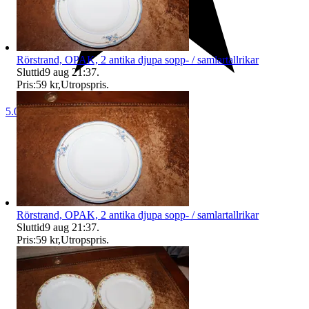
Rörstrand, OPAK, 2 antika djupa sopp- / samlartallrikar
Sluttid
9 aug 21:37
.
Pris:
59 kr
,
Utropspris
.
5.0
Rörstrand, OPAK, 2 antika djupa sopp- / samlartallrikar
Sluttid
9 aug 21:37
.
Pris:
59 kr
,
Utropspris
.