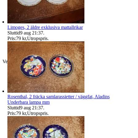
Limoges, 2 äldre exklusiva mattallrikar
Sluttid
9 aug 21:37
.
Pris:
79 kr
,
Utropspris
.
Verifierad
Rosenthal, 2 fräcka samlarassietter / väggfat, Aladins
Underbara lampa mm
Sluttid
9 aug 21:37
.
Pris:
79 kr
,
Utropspris
.