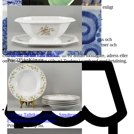
Allmänt
Pris:
275 kr
,
Köp nu
.
Hos oss handlar du tryggt och säkert. Du är skyddad enligt
distansköp- och konsumentlagstiftning.
Vi har F-skatt och tillämpar vinstmarginalbeskattning.
Vi skickar varor inom EU.
Det är varje enskild köpares ansvar att se till att adress och
kontaktuppgifter som är registrerade på Tradera stämmer och
fungerar.
Såsskål - Maria - Rosenthal
Om du vill ha din vara skickad till en annan mottagare, adress eller
Pris:
225 kr
,
Köp nu
.
ombud så ändrar du det själv på Tradera i samband med betalning.
5 Djupa Tallrikar - 23 cm - Smultron -
Fyrklövern/Christineholm
Pris:
499 kr
,
Köp nu
.