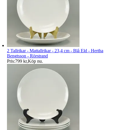
2 Tallrikar - Mattallrikar - 23,4 cm - Blå Eld - Hertha
Bengtsson - Rörstrand
Pris:
799 kr
,
Köp nu
.