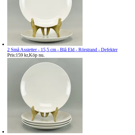
2 Små Assietter - 15,5 cm - Blå Eld - Rörstrand - Defekter
Pris:
159 kr
,
Köp nu
.