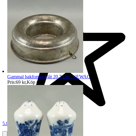
Gammal bakform i Plåt 20,7 cm - VEWAG
Pris:
69 kr
,
Köp nu
.
5.0