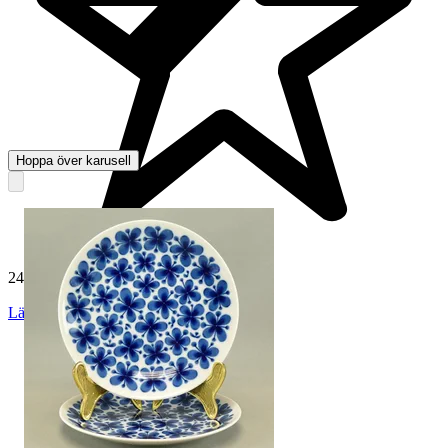
Hoppa över karusell
24 960 omdömen
Läs omdömen
Följ