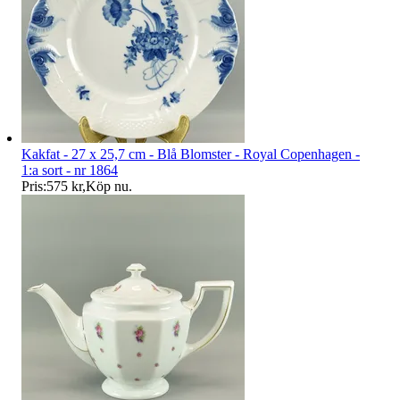
Kakfat - 27 x 25,7 cm - Blå Blomster - Royal Copenhagen -
1:a sort - nr 1864
Pris:
575 kr
,
Köp nu
.