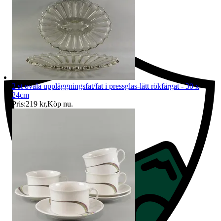
Ersättning om du inte får din vara
2 st ovala uppläggningsfat/fat i pressglas-lätt rökfärgat - 30 x
24cm
Pris:
219 kr
,
Köp nu
.