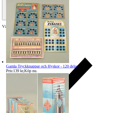
Välj till köparskydd
Gamla Tryckknappar och Hyskor - 120 delar
Pris:
139 kr
,
Köp nu
.