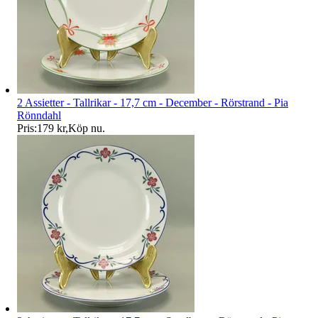
2 Assietter - Tallrikar - 17,7 cm - December - Rörstrand - Pia
Rönndahl
Pris:
179 kr
,
Köp nu
.