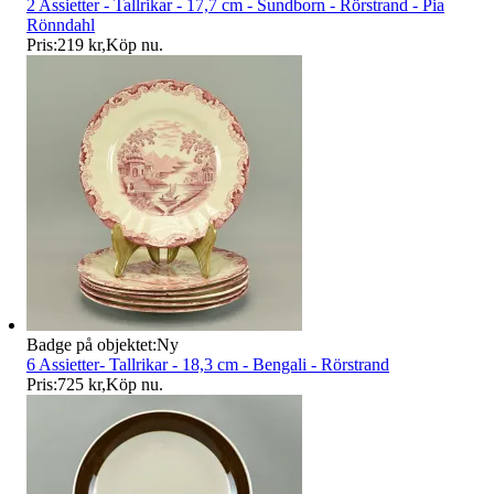
2 Assietter - Tallrikar - 17,7 cm - Sundborn - Rörstrand - Pia
Rönndahl
Pris:
219 kr
,
Köp nu
.
Badge på objektet:
Ny
6 Assietter- Tallrikar - 18,3 cm - Bengali - Rörstrand
Pris:
725 kr
,
Köp nu
.