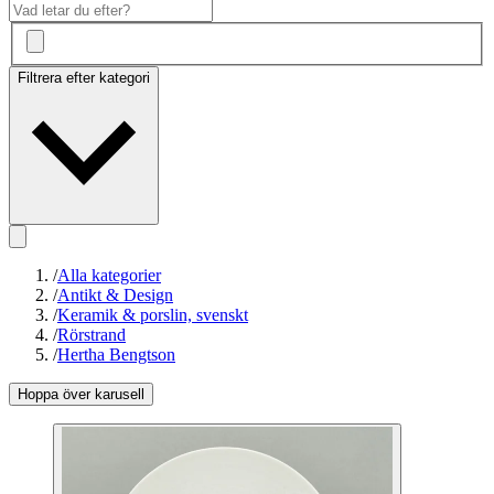
Filtrera efter kategori
/
Alla kategorier
/
Antikt & Design
/
Keramik & porslin, svenskt
/
Rörstrand
/
Hertha Bengtson
Hoppa över karusell