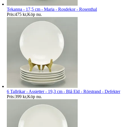
Tekanna - 17,5 cm - Maria - Rosdekor - Rosenthal
Pris:
475 kr
,
Köp nu
.
6 Tallrikar - Assietter - 19,3 cm - Blå Eld - Rörstrand - Defekter
Pris:
399 kr
,
Köp nu
.