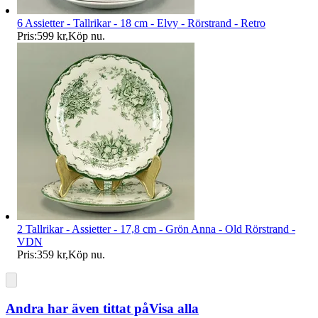
6 Assietter - Tallrikar - 18 cm - Elvy - Rörstrand - Retro
Pris:
599 kr
,
Köp nu
.
2 Tallrikar - Assietter - 17,8 cm - Grön Anna - Old Rörstrand -
VDN
Pris:
359 kr
,
Köp nu
.
Andra har även tittat på
Visa alla