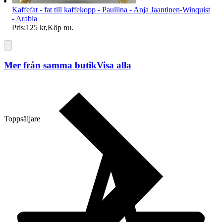
Kaffefat - fat till kaffekopp - Pauliina - Anja Jaantinen-Winquist
- Arabia
Pris:
125 kr
,
Köp nu
.
Mer från samma butik
Visa alla
Toppsäljare