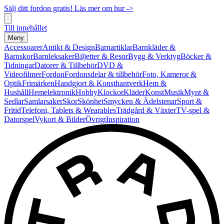
Sälj ditt fordon gratis! Läs mer om hur ->
Till innehållet
Meny
Accessoarer
Antikt & Design
Barnartiklar
Barnkläder &
Barnskor
Barnleksaker
Biljetter & Resor
Bygg & Verktyg
Böcker &
Tidningar
Datorer & Tillbehör
DVD &
Videofilmer
Fordon
Fordonsdelar & tillbehör
Foto, Kameror &
Optik
Frimärken
Handgjort & Konsthantverk
Hem &
Hushåll
Hemelektronik
Hobby
Klockor
Kläder
Konst
Musik
Mynt &
Sedlar
Samlarsaker
Skor
Skönhet
Smycken & Ädelstenar
Sport &
Fritid
Telefoni, Tablets & Wearables
Trädgård & Växter
TV-spel &
Datorspel
Vykort & Bilder
Övrigt
Inspiration