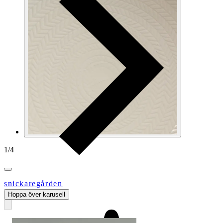
1
/
4
snickaregården
Hoppa över karusell