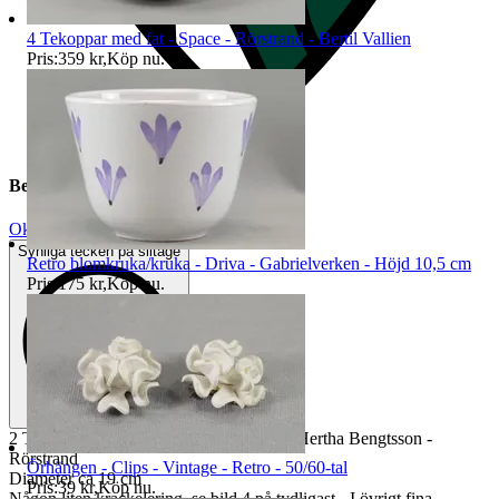
4 Tekoppar med fat - Space - Rörstrand - Bertil Vallien
Pris:
359 kr
,
Köp nu
.
Beskrivning
Okej använt skick
Synliga tecken på slitage
Retro blomkruka/kruka - Driva - Gabrielverken - Höjd 10,5 cm
Pris:
175 kr
,
Köp nu
.
2 Tallrikar - Assietter - 19 cm - Blå Eld - Hertha Bengtsson -
Rörstrand
Örhängen - Clips - Vintage - Retro - 50/60-tal
Diameter ca 19 cm
Pris:
39 kr
,
Köp nu
.
Någon liten krackelering, se bild 4 på tydligast - I övrigt fina -