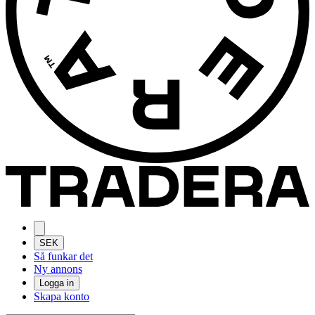
SEK
Så funkar det
Ny annons
Logga in
Skapa konto