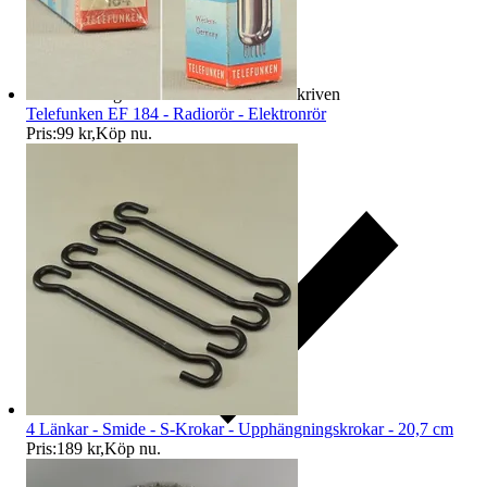
Ersättning om varan inte är som beskriven
Telefunken EF 184 - Radiorör - Elektronrör
Pris:
99 kr
,
Köp nu
.
4 Länkar - Smide - S-Krokar - Upphängningskrokar - 20,7 cm
Pris:
189 kr
,
Köp nu
.