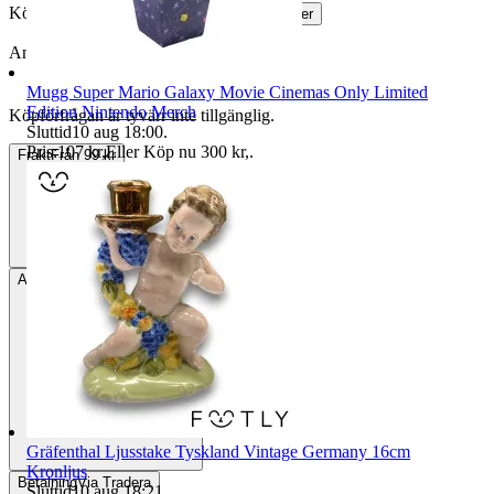
Köparskydd är valfritt hos företag.
Läs mer
Annonsen är avslutad
Mugg Super Mario Galaxy Movie Cinemas Only Limited
Edition Nintendo Merch
Köpförfrågan är tyvärr inte tillgänglig.
Sluttid
10 aug 18:00
.
Pris:
107 kr
,
Eller Köp nu
300 kr
,
.
Frakt
Från 99 kr
Avhämtning
Taberg, Sverige
Gräfenthal Ljusstake Tyskland Vintage Germany 16cm
Kronljus
Betalning
Via Tradera
Sluttid
10 aug 18:21
.