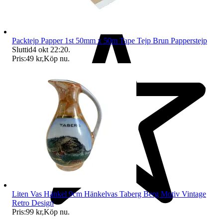
Packtejp Papper 1st 50mm x 50m Tape Tejp Brun Papperstejp
Sluttid
4 okt 22:20
.
Pris:
49 kr
,
Köp nu
.
Liten Vas Hänkel 9cm Hänkelvas Taberg Berg Motiv Vintage
Retro Design
Pris:
99 kr
,
Köp nu
.