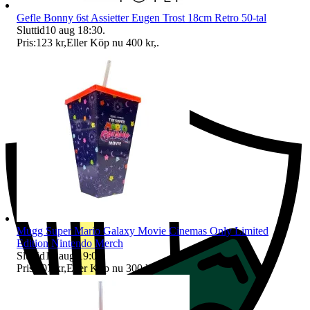
Gefle Bonny 6st Assietter Eugen Trost 18cm Retro 50-tal
Sluttid
10 aug 18:30
.
Pris:
123 kr
,
Eller Köp nu
400 kr
,
.
Ersättning om du inte får din vara
Mugg Super Mario Galaxy Movie Cinemas Only Limited
Edition Nintendo Merch
Sluttid
10 aug 19:01
.
Pris:
107 kr
,
Eller Köp nu
300 kr
,
.