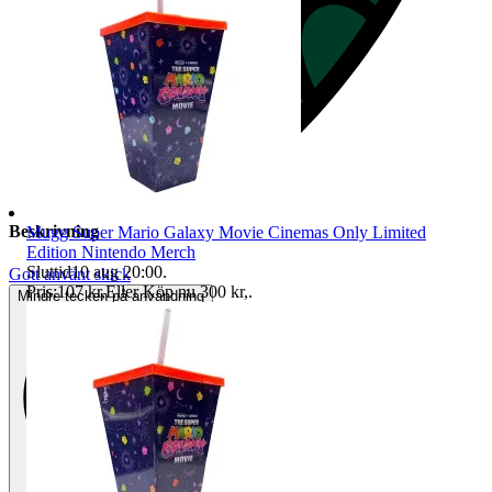
Beskrivning
Mugg Super Mario Galaxy Movie Cinemas Only Limited
Edition Nintendo Merch
Sluttid
10 aug 20:00
.
Gott använt skick
Pris:
107 kr
,
Eller Köp nu
300 kr
,
.
Mindre tecken på användning