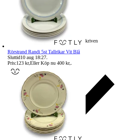
Ersättning om varan inte är som beskriven
Rörstrand Randi 5st Tallrikar Vit Blå
Sluttid
10 aug 18:27
.
Pris:
123 kr
,
Eller Köp nu
400 kr
,
.