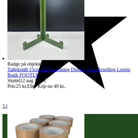
Badge på objektet:
Ny
Tallrikställ 15cm Ställ Inredning Display Foto Reselling Loppis
Butik FOOTLY
Sluttid
12 aug 11:30
.
Pris:
25 kr
,
Eller Köp nu
49 kr
,
.
5.0