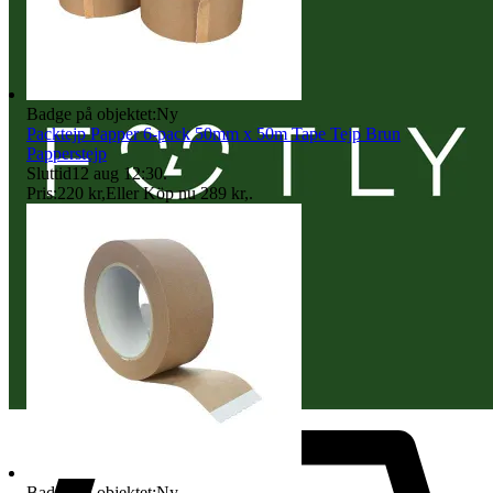
Badge på objektet:
Ny
Packtejp Papper 6-pack 50mm x 50m Tape Tejp Brun
Papperstejp
Sluttid
12 aug 12:30
.
Pris:
220 kr
,
Eller Köp nu
289 kr
,
.
Badge på objektet:
Ny