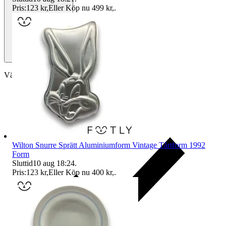
Pris:
123 kr
,
Eller Köp nu
499 kr
,
.
Välj till köparskydd
Wilton Snurre Sprätt Aluminiumform Vintage Tårtform 1992
Form
Sluttid
10 aug 18:24
.
Pris:
123 kr
,
Eller Köp nu
400 kr
,
.