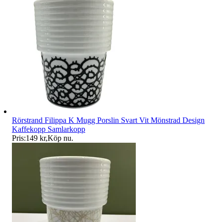
Rörstrand Filippa K Mugg Porslin Svart Vit Mönstrad Design
Kaffekopp Samlarkopp
Pris:
149 kr
,
Köp nu
.