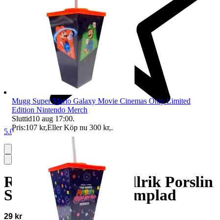
Mugg Super Mario Galaxy Movie Cinemas Only Limited
Edition Nintendo Merch
Sluttid
10 aug 17:00
.
Pris:
107 kr
,
Eller Köp nu
300 kr
,
.
5.0
Rörstrand Djup Tallrik Porslin
Skål Vit Design Stämplad
29 kr