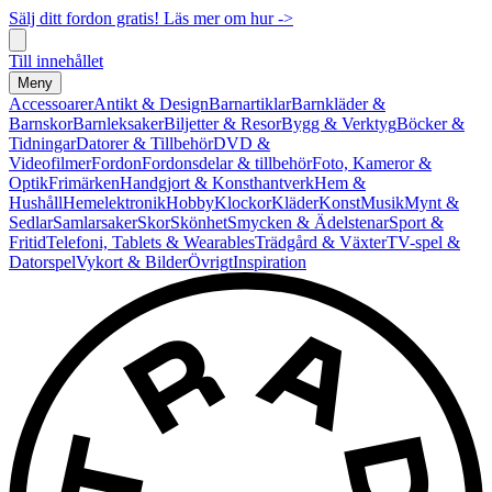
Sälj ditt fordon gratis! Läs mer om hur ->
Till innehållet
Meny
Accessoarer
Antikt & Design
Barnartiklar
Barnkläder &
Barnskor
Barnleksaker
Biljetter & Resor
Bygg & Verktyg
Böcker &
Tidningar
Datorer & Tillbehör
DVD &
Videofilmer
Fordon
Fordonsdelar & tillbehör
Foto, Kameror &
Optik
Frimärken
Handgjort & Konsthantverk
Hem &
Hushåll
Hemelektronik
Hobby
Klockor
Kläder
Konst
Musik
Mynt &
Sedlar
Samlarsaker
Skor
Skönhet
Smycken & Ädelstenar
Sport &
Fritid
Telefoni, Tablets & Wearables
Trädgård & Växter
TV-spel &
Datorspel
Vykort & Bilder
Övrigt
Inspiration