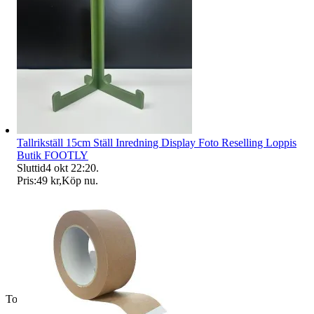
Tallrikställ 15cm Ställ Inredning Display Foto Reselling Loppis
Butik FOOTLY
Sluttid
4 okt 22:20
.
Pris:
49 kr
,
Köp nu
.
Toppsäljare