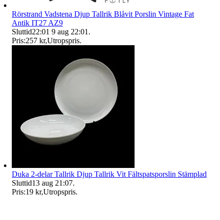
Rörstrand Vadstena Djup Tallrik Blåvit Porslin Vintage Fat
Antik IT27 AZ9
Sluttid
22:01
9 aug 22:01
.
Pris:
257 kr
,
Utropspris
.
Duka 2-delar Tallrik Djup Tallrik Vit Fältspatsporslin Stämplad
Sluttid
13 aug 21:07
.
Pris:
19 kr
,
Utropspris
.