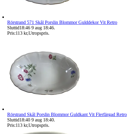
Rörstrand 571 Skål Porslin Blommor Gulddekor Vit Retro
Sluttid
18:46
9 aug 18:46
.
Pris:
113 kr
,
Utropspris
.
Rörstrand Skål Porslin Blommor Guldkant Vit Flerfärgad Retro
Sluttid
18:40
9 aug 18:40
.
Pris:
113 kr
,
Utropspris
.