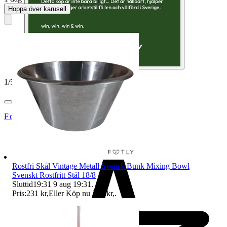
Hoppa över karusell
1
/
5
Footly
Rostfri Skål Vintage Metall Svensk Bunk Mixing Bowl
Svenskt Rostfritt Stål 18/8
Sluttid
19:31
9 aug 19:31
.
Pris:
231 kr
,
Eller Köp nu
234 kr
,
.