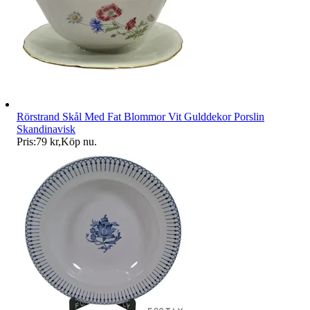
Rörstrand Skål Med Fat Blommor Vit Gulddekor Porslin
Skandinavisk
Pris:
79 kr
,
Köp nu
.