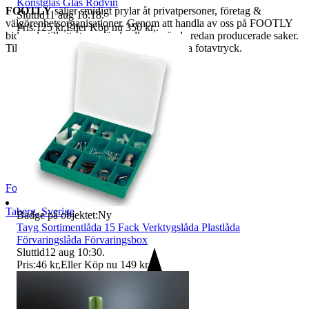
Konstglas Glas Rödvin
FOOTLY
säljer smidigt prylar åt privatpersoner, företag &
Sluttid
11 aug 16:18
.
välgörenhetsorganisationer. Genom att handla av oss på FOOTLY
Pris:
125 kr
,
Eller Köp nu
350 kr
,
.
bidrar du till att återanvända eller använda redan producerade saker.
Tillsammans kan vi minska vårt ekologiska fotavtryck.
Footly
Taberg
,
Sverige
Badge på objektet:
Ny
Tayg Sortimentlåda 15 Fack Verktygslåda Plastlåda
Förvaringslåda Förvaringsbox
Sluttid
12 aug 10:30
.
Pris:
46 kr
,
Eller Köp nu
149 kr
,
.