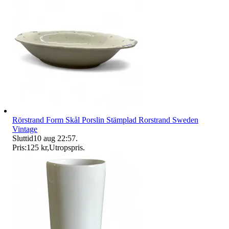
Rörstrand Form Skål Porslin Stämplad Rorstrand Sweden
Vintage
Sluttid
10 aug 22:57
.
Pris:
125 kr
,
Utropspris
.