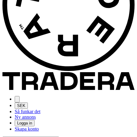
SEK
Så funkar det
Ny annons
Logga in
Skapa konto