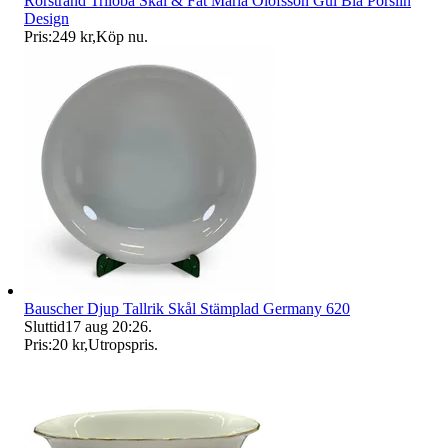
Rörstrand Triloba Skål & Fat Maria Olofsson Gul Blå Porslin
Design
Pris:
249 kr
,
Köp nu
.
Bauscher Djup Tallrik Skål Stämplad Germany 620
Sluttid
17 aug 20:26
.
Pris:
20 kr
,
Utropspris
.