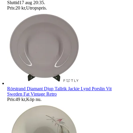
Sluttid
17 aug 20:35
.
Pris:
20 kr
,
Utropspris
.
Rörstrand Diamant Djup Tallrik Jackie Lynd Porslin Vit
Sweden Fat Vintage Retro
Pris:
49 kr
,
Köp nu
.