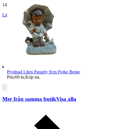
140 519 omdömen
Läs omdömen
Följ
Prydnad Liten Paraply 9cm Pojke Beige
Pris:
69 kr
,
Köp nu
.
Mer från samma butik
Visa alla