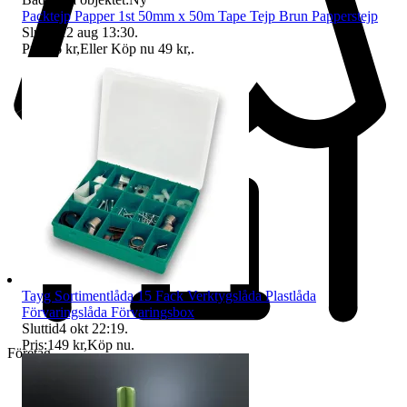
Packtejp Papper 1st 50mm x 50m Tape Tejp Brun Papperstejp
Sluttid
12 aug 13:30
.
Pris:
36 kr
,
Eller Köp nu
49 kr
,
.
Tayg Sortimentlåda 15 Fack Verktygslåda Plastlåda
Förvaringslåda Förvaringsbox
Sluttid
4 okt 22:19
.
Pris:
149 kr
,
Köp nu
.
Företag