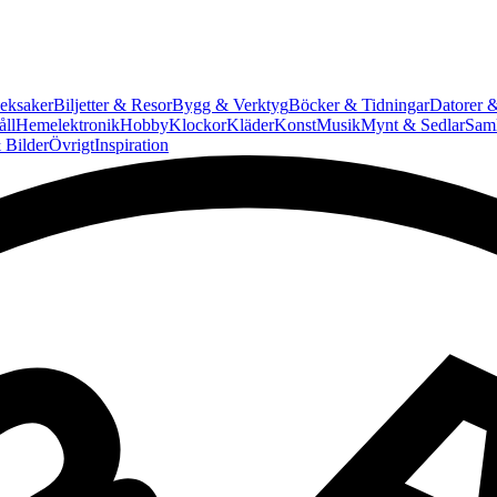
eksaker
Biljetter & Resor
Bygg & Verktyg
Böcker & Tidningar
Datorer &
ll
Hemelektronik
Hobby
Klockor
Kläder
Konst
Musik
Mynt & Sedlar
Saml
 Bilder
Övrigt
Inspiration