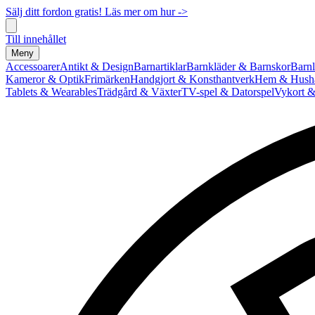
Sälj ditt fordon gratis! Läs mer om hur ->
Till innehållet
Meny
Accessoarer
Antikt & Design
Barnartiklar
Barnkläder & Barnskor
Barnl
Kameror & Optik
Frimärken
Handgjort & Konsthantverk
Hem & Hushå
Tablets & Wearables
Trädgård & Växter
TV-spel & Datorspel
Vykort &