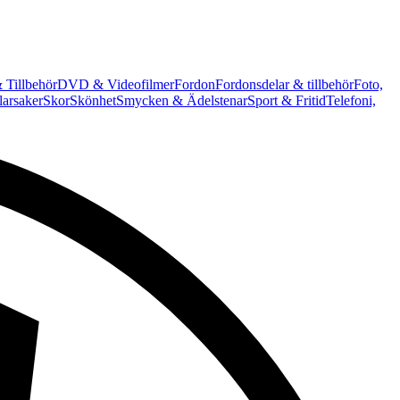
 Tillbehör
DVD & Videofilmer
Fordon
Fordonsdelar & tillbehör
Foto,
arsaker
Skor
Skönhet
Smycken & Ädelstenar
Sport & Fritid
Telefoni,