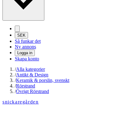
SEK
Så funkar det
Ny annons
Logga in
Skapa konto
/
Alla kategorier
/
Antikt & Design
/
Keramik & porslin, svenskt
/
Rörstrand
/
Övrigt Rörstrand
snickaregården