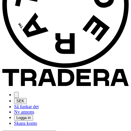
SEK
Så funkar det
Ny annons
Logga in
Skapa konto