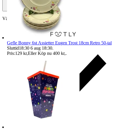
Välj till köparskydd
Gefle Bonny 6st Assietter Eugen Trost 18cm Retro 50-tal
Sluttid
18:30
6 aug 18:30
.
Pris:
129 kr
,
Eller Köp nu
400 kr
,
.