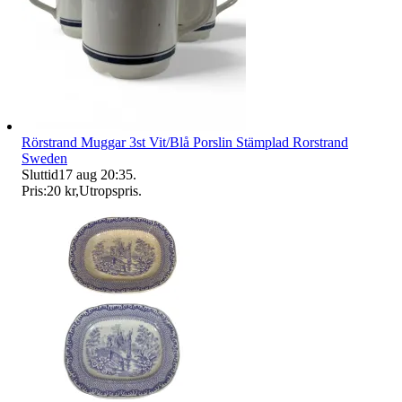
Rörstrand Muggar 3st Vit/Blå Porslin Stämplad Rorstrand
Sweden
Sluttid
17 aug 20:35
.
Pris:
20 kr
,
Utropspris
.