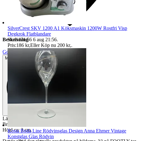
SilverCrest SKV 1200 A1 Köksmaskin 1200W Rostfri Visp
Degkrok Flatblandare
Sluttid
21:56
6 aug 21:56
.
Beskrivning
Pris:
186 kr
,
Eller Köp nu
200 kr
,
.
Gott använt skick
Mindre tecken på användning
Längd ca: 30 cm.
Bredd ca: 20 cm.
Höjd ca: 3 cm.
Kosta Boda Line Rödvinsglas Design Anna Ehrner Vintage
Konstglas Glas Rödvin