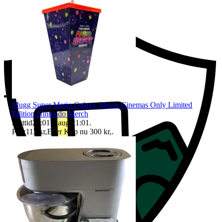
Ersättning om du inte får din vara
Mugg Super Mario Galaxy Movie Cinemas Only Limited
Edition Nintendo Merch
Sluttid
21:01
6 aug 21:01
.
Pris:
113 kr
,
Eller Köp nu
300 kr
,
.