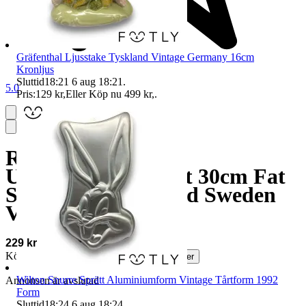
Gräfenthal Ljusstake Tyskland Vintage Germany 16cm
Kronljus
Sluttid
18:21
6 aug 18:21
.
5.0
Pris:
129 kr
,
Eller Köp nu
499 kr
,
.
Rörstrand Sparta
Uppläggningsfat 2st 30cm Fat
Stämplad Rorstrand Sweden
Vintage
229 kr
Köparskydd är valfritt hos företag.
Läs mer
Wilton Snurre Sprätt Aluminiumform Vintage Tårtform 1992
Annonsen är avslutad
Form
Sluttid
18:24
6 aug 18:24
.