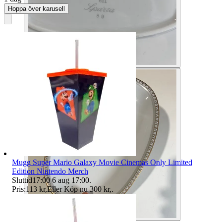
Hoppa över karusell
Mugg Super Mario Galaxy Movie Cinemas Only Limited
Edition Nintendo Merch
Sluttid
17:00
6 aug 17:00
.
Pris:
113 kr
,
Eller Köp nu
300 kr
,
.