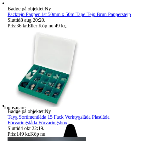
Badge på objektet:
Ny
Packtejp Papper 1st 50mm x 50m Tape Tejp Brun Papperstejp
Sluttid
8 aug 20:20
.
Pris:
36 kr
,
Eller Köp nu
49 kr
,
.
Toppsäljare
Badge på objektet:
Ny
Tayg Sortimentlåda 15 Fack Verktygslåda Plastlåda
Förvaringslåda Förvaringsbox
Sluttid
4 okt 22:19
.
Pris:
149 kr
,
Köp nu
.