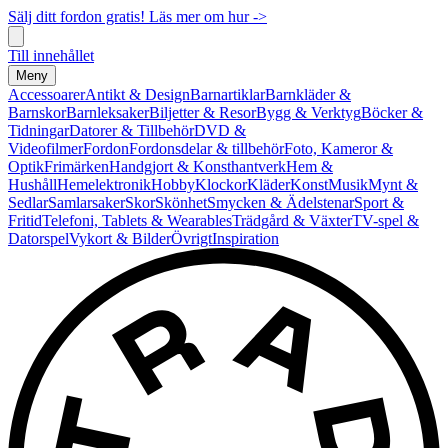
Sälj ditt fordon gratis! Läs mer om hur ->
Till innehållet
Meny
Accessoarer
Antikt & Design
Barnartiklar
Barnkläder &
Barnskor
Barnleksaker
Biljetter & Resor
Bygg & Verktyg
Böcker &
Tidningar
Datorer & Tillbehör
DVD &
Videofilmer
Fordon
Fordonsdelar & tillbehör
Foto, Kameror &
Optik
Frimärken
Handgjort & Konsthantverk
Hem &
Hushåll
Hemelektronik
Hobby
Klockor
Kläder
Konst
Musik
Mynt &
Sedlar
Samlarsaker
Skor
Skönhet
Smycken & Ädelstenar
Sport &
Fritid
Telefoni, Tablets & Wearables
Trädgård & Växter
TV-spel &
Datorspel
Vykort & Bilder
Övrigt
Inspiration