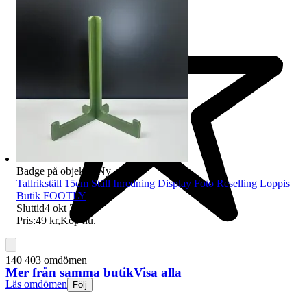
Badge på objektet:
Ny
Tallrikställ 15cm Ställ Inredning Display Foto Reselling Loppis
Butik FOOTLY
Sluttid
4 okt 22:20
.
Pris:
49 kr
,
Köp nu
.
140 403 omdömen
Mer från samma butik
Visa alla
Läs omdömen
Följ