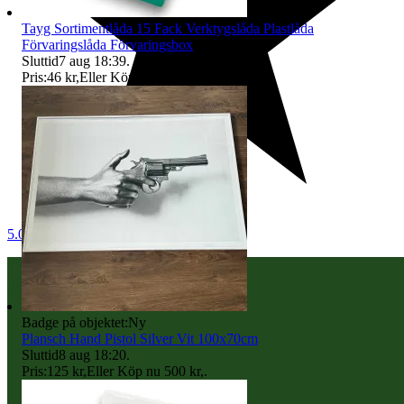
Tayg Sortimentlåda 15 Fack Verktygslåda Plastlåda
Förvaringslåda Förvaringsbox
Sluttid
7 aug 18:39
.
Pris:
46 kr
,
Eller Köp nu
149 kr
,
.
5.0
Badge på objektet:
Ny
Plansch Hand Pistol Silver Vit 100x70cm
Sluttid
8 aug 18:20
.
Pris:
125 kr
,
Eller Köp nu
500 kr
,
.