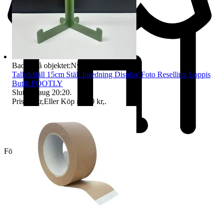
Badge på objektet:
Ny
Tallrikställ 15cm Ställ Inredning Display Foto Reselling Loppis
Butik FOOTLY
Sluttid
8 aug 20:20
.
Pris:
25 kr
,
Eller Köp nu
49 kr
,
.
Företag