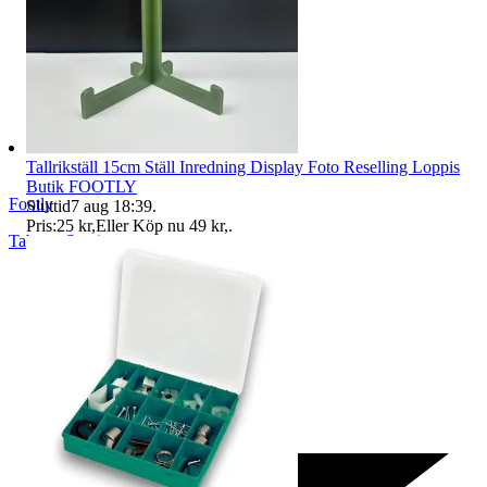
Tallrikställ 15cm Ställ Inredning Display Foto Reselling Loppis
Butik FOOTLY
Footly
Sluttid
7 aug 18:39
.
Pris:
25 kr
,
Eller Köp nu
49 kr
,
.
Taberg
,
Sverige