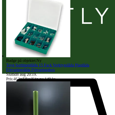
Badge på objektet:
Ny
Tayg Sortimentlåda 15 Fack Verktygslåda Plastlåda
Förvaringslåda Förvaringsbox
Sluttid
8 aug 20:19
.
Pris:
46 kr
,
Eller Köp nu
149 kr
,
.