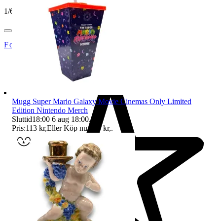
1
/
6
Footly
Mugg Super Mario Galaxy Movie Cinemas Only Limited
Edition Nintendo Merch
Sluttid
18:00
6 aug 18:00
.
Pris:
113 kr
,
Eller Köp nu
300 kr
,
.