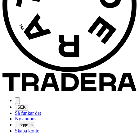
SEK
Så funkar det
Ny annons
Logga in
Skapa konto