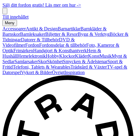
Sälj ditt fordon gratis! Läs mer om hur ->
Till innehållet
Meny
Accessoarer
Antikt & Design
Barnartiklar
Barnkläder &
Barnskor
Barnleksaker
Biljetter & Resor
Bygg & Verktyg
Böcker &
Tidningar
Datorer & Tillbehör
DVD &
Videofilmer
Fordon
Fordonsdelar & tillbehör
Foto, Kameror &
Optik
Frimärken
Handgjort & Konsthantverk
Hem &
Hushåll
Hemelektronik
Hobby
Klockor
Kläder
Konst
Musik
Mynt &
Sedlar
Samlarsaker
Skor
Skönhet
Smycken & Ädelstenar
Sport &
Fritid
Telefoni, Tablets & Wearables
Trädgård & Växter
TV-spel &
Datorspel
Vykort & Bilder
Övrigt
Inspiration