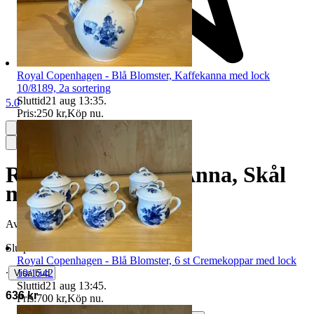
Royal Copenhagen - Blå Blomster, Kaffekanna med lock
10/8189, 2a sortering
Sluttid
21 aug 13:35
.
5.0
Pris:
250 kr
,
Köp nu
.
Rörstrand - Grön Anna, Skål
med lock
Avslutad
20 maj 18:04
Slutpris
Royal Copenhagen - Blå Blomster, 6 st Cremekoppar med lock
∙
10/1542
Visa bud
Sluttid
21 aug 13:45
.
636 kr
Pris:
700 kr
,
Köp nu
.