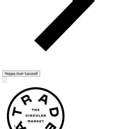
Hoppa över karusell