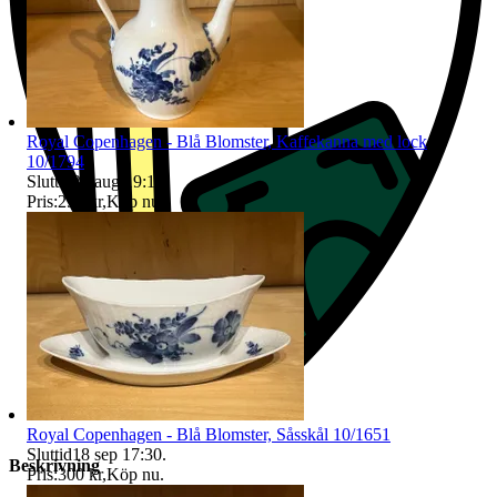
Royal Copenhagen - Blå Blomster, Kaffekanna med lock
10/1794
Sluttid
25 aug 19:18
.
Pris:
250 kr
,
Köp nu
.
Royal Copenhagen - Blå Blomster, Såsskål 10/1651
Sluttid
18 sep 17:30
.
Beskrivning
Pris:
300 kr
,
Köp nu
.