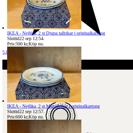
IKEA - Nejlika, 2 st Djupa tallrikar i originalkartong
Sluttid
22 sep 12:54
.
Pris:
500 kr
,
Köp nu
.
5.0
IKEA - Nejlika, 2 st Mattallrikar i originalkartong
Sluttid
22 sep 12:57
.
Pris:
600 kr
,
Köp nu
.