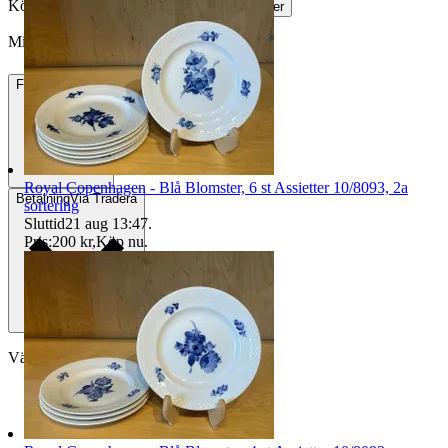
Köparskydd är valfritt hos företag.
Läs mer
Millimu vann auktionen
Frakt
73 kr DSV
Royal Copenhagen - Blå Blomster, 6 st Assietter 10/8093, 2a
Betalning
Via Tradera
sortering
Sluttid
21 aug 13:47
.
Pris:
200 kr
,
Köp nu
.
Välj till köparskydd