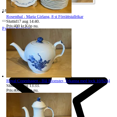
1
/
8
Rosenthal - Maria Girlang, 8 st Förrättstallrikar
Sluttid
17 aug 14:40
.
Pris:
400 kr
,
Köp nu
.
PettersPorslin
Royal Copenhagen - Blå Blomster, Tekanna med lock 10/8244
Sluttid
21 aug 13:33
.
Pris:
400 kr
,
Köp nu
.