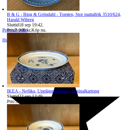
B & G - Bing & Gröndahl - Tomten, Stor mattallrik 3510/624,
Harald Wiberg
Sluttid
18 sep 19:42
.
Pris:
1 000 kr
,
Köp nu
.
PettersPorslin
Huddinge
,
Sverige
IKEA - Nejlika, Uppläggningsfat i originalkartong
Sluttid
22 sep 12:49
.
Pris:
500 kr
,
Köp nu
.