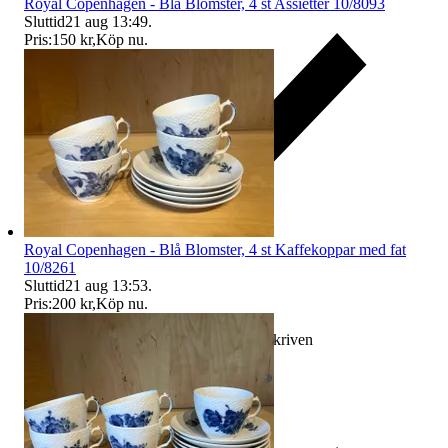
Royal Copenhagen - Blå Blomster, 4 st Assietter 10/8093
Sluttid
21 aug 13:49
.
Pris:
150 kr
,
Köp nu
.
Royal Copenhagen - Blå Blomster, 4 st Kaffekoppar med fat
10/8261
Sluttid
21 aug 13:53
.
Pris:
200 kr
,
Köp nu
.
Ersättning om varan inte är som beskriven