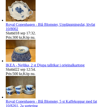
Royal Copenhagen - Blå Blomster, Uppläggningsfat, lövfat
10/8002
Sluttid
18 sep 17:32
.
Pris:
300 kr
,
Köp nu
.
IKEA - Nejlika, 2 st Djupa tallrikar i originalkartong
Sluttid
22 sep 12:54
.
Pris:
500 kr
,
Köp nu
.
Royal Copenhagen - Blå Blomster, 5 st Kaffekoppar med fat
10/8261, 2a sortering