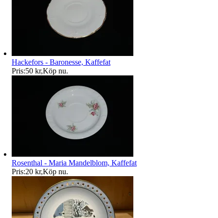
Hackefors - Baronesse, Kaffefat
Pris:
50 kr
,
Köp nu
.
Rosenthal - Maria Mandelblom, Kaffefat
Pris:
20 kr
,
Köp nu
.