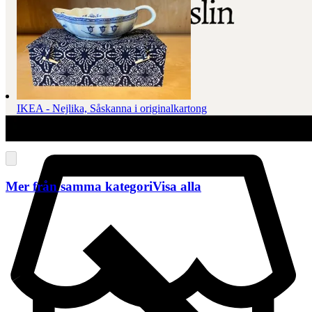
IKEA - Nejlika, Såskanna i originalkartong
Sluttid
25 sep 10:43
.
Pris:
400 kr
,
Köp nu
.
Mer från samma kategori
Visa alla