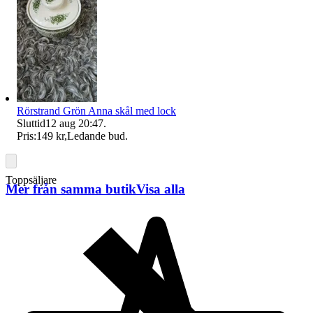
Rörstrand Grön Anna skål med lock
Sluttid
12 aug 20:47
.
Pris:
149 kr
,
Ledande bud
.
Toppsäljare
Mer från samma butik
Visa alla