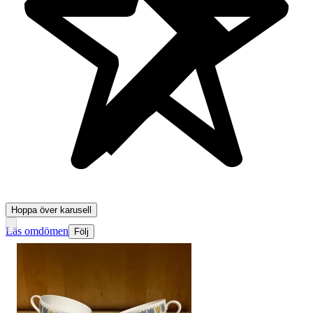
10 992 omdömen
Hoppa över karusell
Läs omdömen
Följ