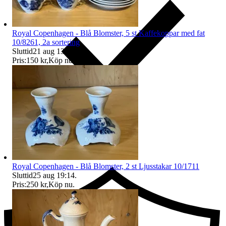
Royal Copenhagen - Blå Blomster, 5 st Kaffekoppar med fat
10/8261, 2a sortering
Sluttid
21 aug 13:55
.
Pris:
150 kr
,
Köp nu
.
Ersättning om du inte får din vara
Royal Copenhagen - Blå Blomster, 2 st Ljusstakar 10/1711
Sluttid
25 aug 19:14
.
Pris:
250 kr
,
Köp nu
.