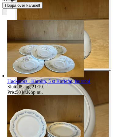
Hoppa över karusell
Hackefors - Karolin, 5 st Kaffefat, läs info!
Sluttid
8 aug 21:19
.
Pris:
50 kr
,
Köp nu
.