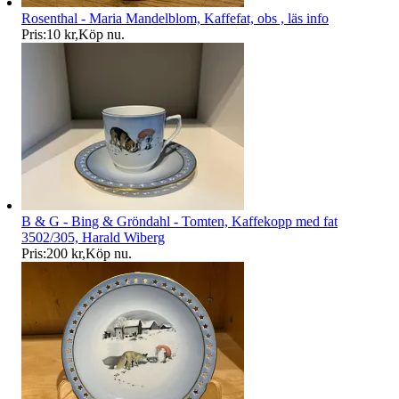
Rosenthal - Maria Mandelblom, Kaffefat, obs , läs info
Pris:
10 kr
,
Köp nu
.
B & G - Bing & Gröndahl - Tomten, Kaffekopp med fat
3502/305, Harald Wiberg
Pris:
200 kr
,
Köp nu
.