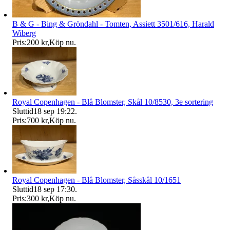
B & G - Bing & Gröndahl - Tomten, Assiett 3501/616, Harald
Wiberg
Pris:
200 kr
,
Köp nu
.
Royal Copenhagen - Blå Blomster, Skål 10/8530, 3e sortering
Sluttid
18 sep 19:22
.
Pris:
700 kr
,
Köp nu
.
Royal Copenhagen - Blå Blomster, Såsskål 10/1651
Sluttid
18 sep 17:30
.
Pris:
300 kr
,
Köp nu
.