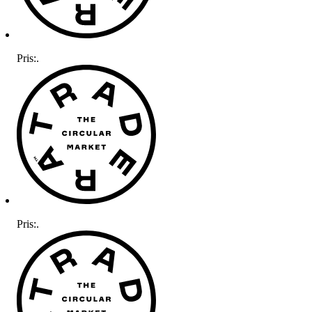
Pris:
.
Pris:
.