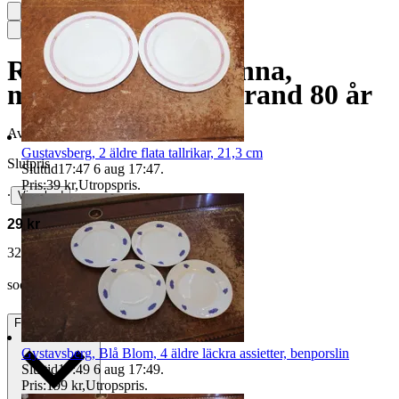
Rörstrand, Grön Anna,
minneskruka Rörstrand 80 år
Avslutad
20 maj 17:34
Gustavsberg, 2 äldre flata tallrikar, 21,3 cm
Slutpris
Sluttid
17:47
6 aug 17:47
.
Pris:
39 kr
,
Utropspris
.
∙
Visa bud
29 kr
32 kr med köparskydd.
Läs mer
sooh1 vann auktionen
Frakt
Från 76 kr
Gystavsberg, Blå Blom, 4 äldre läckra assietter, benporslin
Sluttid
17:49
6 aug 17:49
.
Pris:
199 kr
,
Utropspris
.