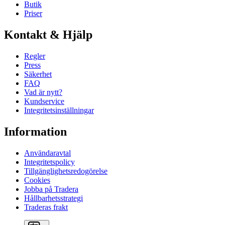
Butik
Priser
Kontakt & Hjälp
Regler
Press
Säkerhet
FAQ
Vad är nytt?
Kundservice
Integritetsinställningar
Information
Användaravtal
Integritetspolicy
Tillgänglighetsredogörelse
Cookies
Jobba på Tradera
Hållbarhetsstrategi
Traderas frakt