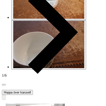
1
/
6
axel_42
Hoppa över karusell