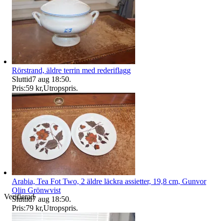
Rörstrand, äldre terrin med rederiflagg
Sluttid
7 aug 18:50
.
Pris:
59 kr
,
Utropspris
.
Arabia, Tea Fot Two, 2 äldre läckra assietter, 19,8 cm, Gunvor
Olin Grönwvist
Verifierad
Sluttid
7 aug 18:50
.
Pris:
79 kr
,
Utropspris
.