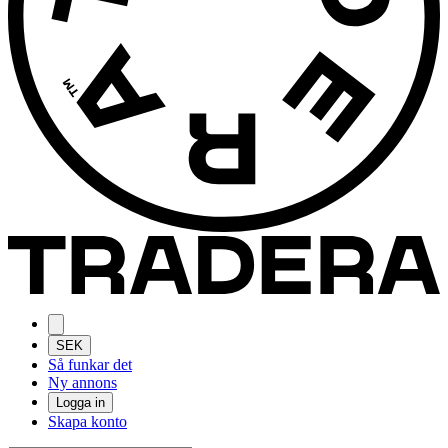
SEK
Så funkar det
Ny annons
Logga in
Skapa konto