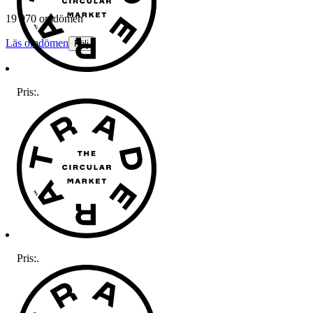
19 070 omdömen
Läs omdömen
Följ
Pris:
.
Pris:
.