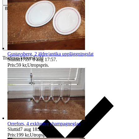
Betalning
Via Tradera
Gustavsberg, 2 äldre/antika uppläggningsfat
Traderas köparskydd
Sluttid
17:57
6 aug 17:57
.
Pris:
59 kr
,
Utropspris
.
Orrefors, 4 exklusiva champagneglas
Sluttid
7 aug 18:28
.
Pris:
199 kr
,
Utropspris
.