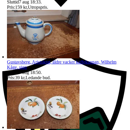
Sluttid
7 aug 18:33
.
Pris:
159 kr
,
Utropspris
.
Ersättning om du inte får din vara
Gustavsberg, Aristokrat, äldre vacker kaffekannan, Wilhelm
Kåge, sign
Sluttid
7 aug 18:50
.
Pris:
39 kr
,
Ledande bud
.