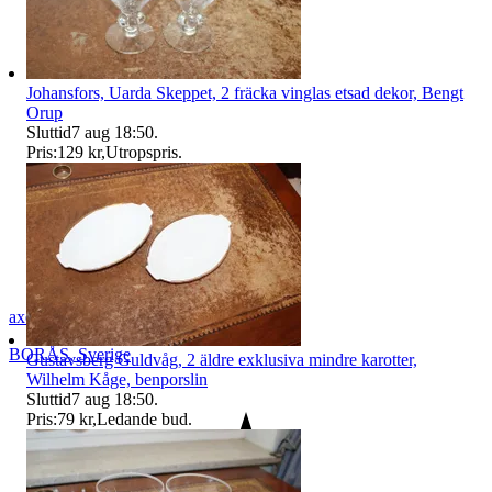
Johansfors, Uarda Skeppet, 2 fräcka vinglas etsad dekor, Bengt
Orup
Sluttid
7 aug 18:50
.
Pris:
129 kr
,
Utropspris
.
axel_42
BORÅS
,
Sverige
Gustavsberg Guldvåg, 2 äldre exklusiva mindre karotter,
Wilhelm Kåge, benporslin
Sluttid
7 aug 18:50
.
Pris:
79 kr
,
Ledande bud
.