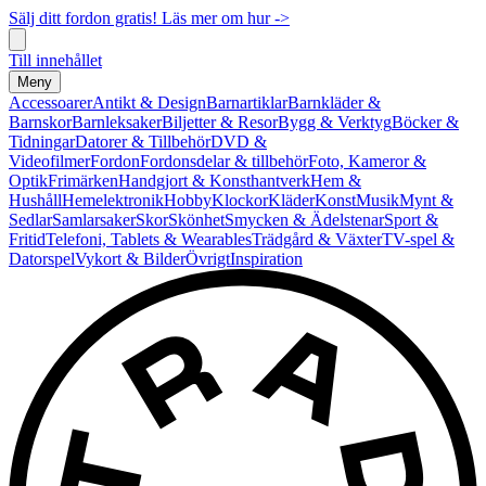
Sälj ditt fordon gratis! Läs mer om hur ->
Till innehållet
Meny
Accessoarer
Antikt & Design
Barnartiklar
Barnkläder &
Barnskor
Barnleksaker
Biljetter & Resor
Bygg & Verktyg
Böcker &
Tidningar
Datorer & Tillbehör
DVD &
Videofilmer
Fordon
Fordonsdelar & tillbehör
Foto, Kameror &
Optik
Frimärken
Handgjort & Konsthantverk
Hem &
Hushåll
Hemelektronik
Hobby
Klockor
Kläder
Konst
Musik
Mynt &
Sedlar
Samlarsaker
Skor
Skönhet
Smycken & Ädelstenar
Sport &
Fritid
Telefoni, Tablets & Wearables
Trädgård & Växter
TV-spel &
Datorspel
Vykort & Bilder
Övrigt
Inspiration