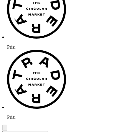
Pris:
.
Pris:
.