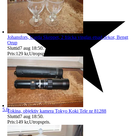
Johansfors, Uarda Skeppet, 2 fräcka vinglas etsad dekor, Bengt
Orup
Sluttid
7 aug 18:50
.
Pris:
129 kr
,
Utropspris
.
5.0
Tokina, objektiv kamera Tokyo Koki Tele nr 81288
Sluttid
7 aug 18:50
.
Pris:
149 kr
,
Utropspris
.