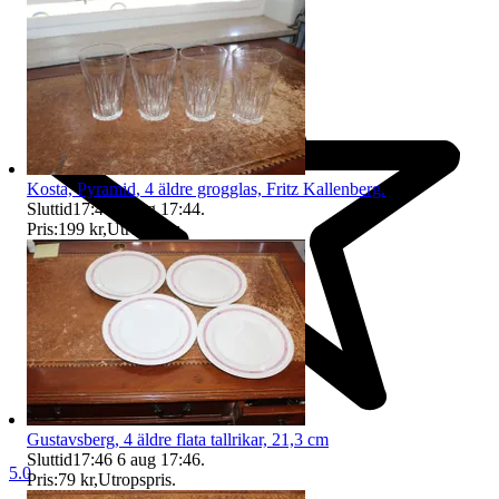
Kosta, Pyramid, 4 äldre grogglas, Fritz Kallenberg.
Sluttid
17:44
6 aug 17:44
.
Pris:
199 kr
,
Utropspris
.
Gustavsberg, 4 äldre flata tallrikar, 21,3 cm
Sluttid
17:46
6 aug 17:46
.
5.0
Pris:
79 kr
,
Utropspris
.