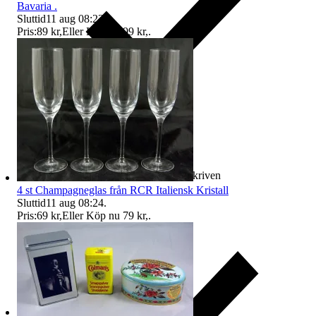
Bavaria .
Sluttid
11 aug 08:23
.
Pris:
89 kr
,
Eller Köp nu
99 kr
,
.
Ersättning om varan inte är som beskriven
4 st Champagneglas från RCR Italiensk Kristall
Sluttid
11 aug 08:24
.
Pris:
69 kr
,
Eller Köp nu
79 kr
,
.