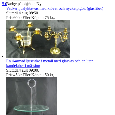
Badge på objektet:
Ny
5.0
Vacker ljuslykta/vas med klöver och nyckelpigor, (glasfiber)
Sluttid
14 aug 08:50
.
Pris:
60 kr
,
Eller Köp nu
75 kr
,
.
En 4-armad ljusstake i metall med glasvas och en liten
kandelaber i mässing
Sluttid
14 aug 09:00
.
Pris:
45 kr
,
Eller Köp nu
50 kr
,
.