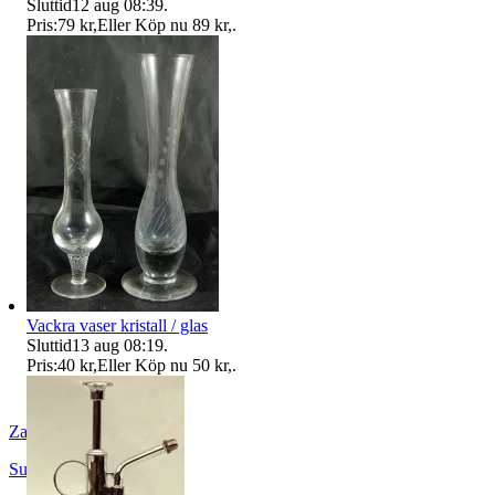
Sluttid
12 aug 08:39
.
Pris:
79 kr
,
Eller Köp nu
89 kr
,
.
Vackra vaser kristall / glas
Sluttid
13 aug 08:19
.
Pris:
40 kr
,
Eller Köp nu
50 kr
,
.
Zappoz1
Sunnansjö
,
Sverige