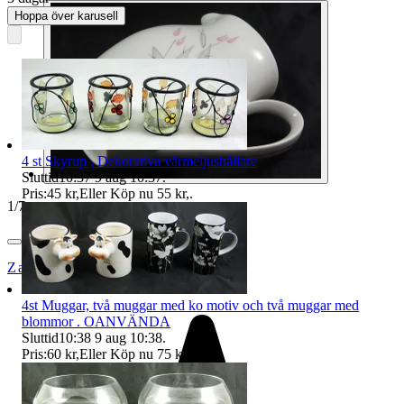
Hoppa över karusell
4 st Skyrup , Dekorativa värmeljushållare
Sluttid
10:37
9 aug 10:37
.
Pris:
45 kr
,
Eller Köp nu
55 kr
,
.
1
/
7
Zappoz1
4st Muggar, två muggar med ko motiv och två muggar med
blommor . OANVÄNDA
Sluttid
10:38
9 aug 10:38
.
Pris:
60 kr
,
Eller Köp nu
75 kr
,
.