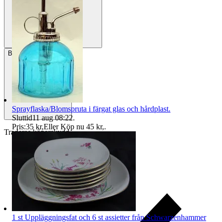
Betalning
Via Tradera
Sprayflaska/Blomspruta i färgat glas och hårdplast.
Sluttid
11 aug 08:22
.
Pris:
35 kr
,
Eller Köp nu
45 kr
,
.
Traderas köparskydd
1 st Uppläggningsfat och 6 st assietter från Schwarzenhammer