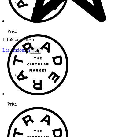
Pris:
.
1 169 omdömen
Läs omdömen
Följ
Pris:
.