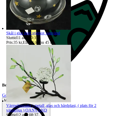
Skål i glas med stjärnor, oanvänd
Sluttid
11 aug 10:37
.
Pris:
35 kr
,
Eller Köp nu
45 kr
,
.
Beskrivning
Gott använt skick
Mindre tecken på användning
Värmeljusstake i metall ,glas och hårdplast, ( plats för 2
värmeljus ) OANVÄND
Sluttid
12 aug 08:37
.