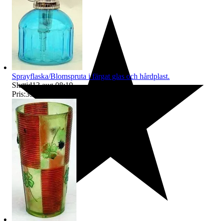
Sprayflaska/Blomspruta i färgat glas och hårdplast.
Sluttid
13 aug 08:19
.
Pris:
35 kr
,
Eller Köp nu
45 kr
,
.