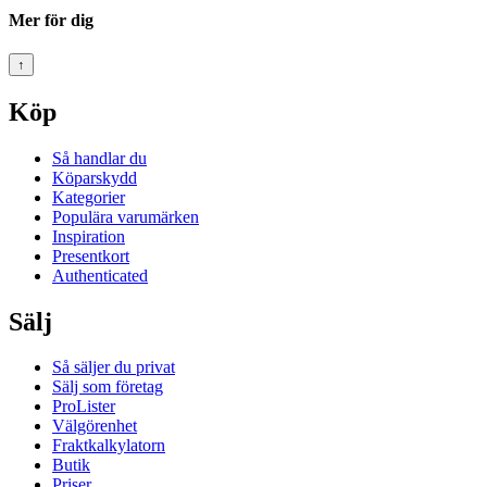
Mer för dig
↑
Köp
Så handlar du
Köparskydd
Kategorier
Populära varumärken
Inspiration
Presentkort
Authenticated
Sälj
Så säljer du privat
Sälj som företag
ProLister
Välgörenhet
Fraktkalkylatorn
Butik
Priser