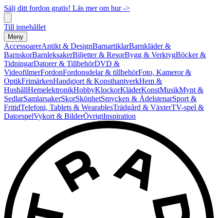
Sälj ditt fordon gratis! Läs mer om hur ->
Till innehållet
Meny
Accessoarer
Antikt & Design
Barnartiklar
Barnkläder &
Barnskor
Barnleksaker
Biljetter & Resor
Bygg & Verktyg
Böcker &
Tidningar
Datorer & Tillbehör
DVD &
Videofilmer
Fordon
Fordonsdelar & tillbehör
Foto, Kameror &
Optik
Frimärken
Handgjort & Konsthantverk
Hem &
Hushåll
Hemelektronik
Hobby
Klockor
Kläder
Konst
Musik
Mynt &
Sedlar
Samlarsaker
Skor
Skönhet
Smycken & Ädelstenar
Sport &
Fritid
Telefoni, Tablets & Wearables
Trädgård & Växter
TV-spel &
Datorspel
Vykort & Bilder
Övrigt
Inspiration