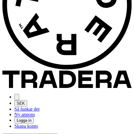
SEK
Så funkar det
Ny annons
Logga in
Skapa konto