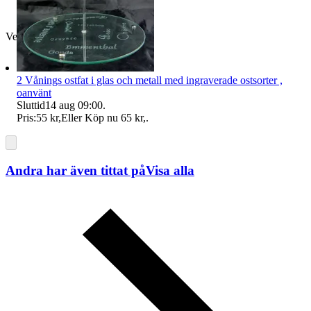
Verifierad
2 Vånings ostfat i glas och metall med ingraverade ostsorter ,
oanvänt
Sluttid
14 aug 09:00
.
Pris:
55 kr
,
Eller Köp nu
65 kr
,
.
Andra har även tittat på
Visa alla