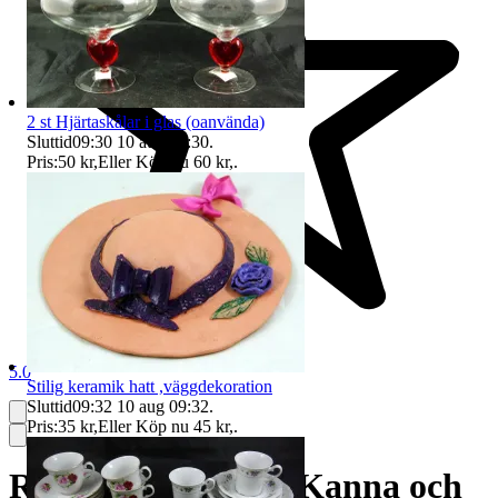
2 st Hjärtaskålar i glas (oanvända)
Sluttid
09:30
10 aug 09:30
.
Pris:
50 kr
,
Eller Köp nu
60 kr
,
.
5.0
Stilig keramik hatt ,väggdekoration
Sluttid
09:32
10 aug 09:32
.
Pris:
35 kr
,
Eller Köp nu
45 kr
,
.
Rörstrand Gisela , Kanna och