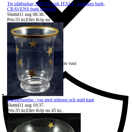
Tre plåtburkar, MIVAT burk ITALY , Colmans burk,
CRAVENS burk England
Sluttid
11 aug 08:38
.
Pris:
55 kr
,
Eller Köp nu
70 kr
,
.
Ersättning om du inte får din vara
Värmeljusglas / vas med stjärnor och guld kant
Sluttid
11 aug 10:37
.
Pris:
35 kr
,
Eller Köp nu
45 kr
,
.