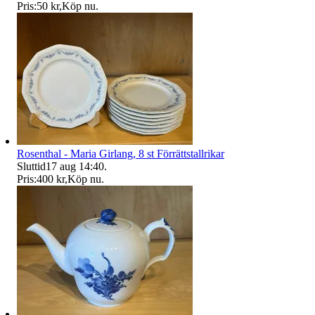
Pris:
50 kr
,
Köp nu
.
Rosenthal - Maria Girlang, 8 st Förrättstallrikar
Sluttid
17 aug 14:40
.
Pris:
400 kr
,
Köp nu
.