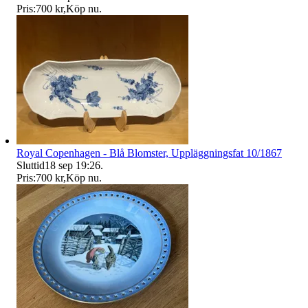
Pris:
700 kr
,
Köp nu
.
Royal Copenhagen - Blå Blomster, Uppläggningsfat 10/1867
Sluttid
18 sep 19:26
.
Pris:
700 kr
,
Köp nu
.