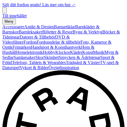
Sälj ditt fordon gratis! Läs mer om hur ->
Till innehållet
Meny
Accessoarer
Antikt & Design
Barnartiklar
Barnkläder &
Barnskor
Barnleksaker
Biljetter & Resor
Bygg & Verktyg
Böcker &
Tidningar
Datorer & Tillbehör
DVD &
Videofilmer
Fordon
Fordonsdelar & tillbehör
Foto, Kameror &
Optik
Frimärken
Handgjort & Konsthantverk
Hem &
Hushåll
Hemelektronik
Hobby
Klockor
Kläder
Konst
Musik
Mynt &
Sedlar
Samlarsaker
Skor
Skönhet
Smycken & Ädelstenar
Sport &
Fritid
Telefoni, Tablets & Wearables
Trädgård & Växter
TV-spel &
Datorspel
Vykort & Bilder
Övrigt
Inspiration