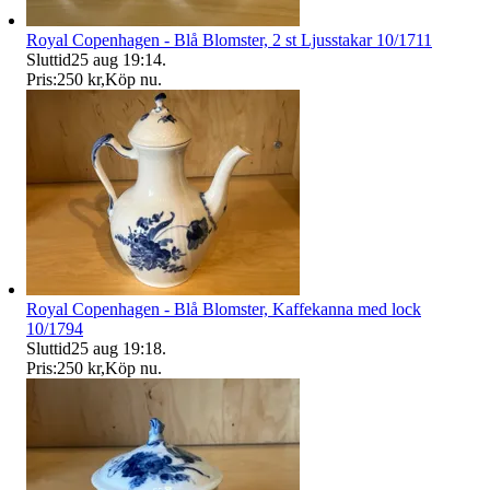
Royal Copenhagen - Blå Blomster, 2 st Ljusstakar 10/1711
Sluttid
25 aug 19:14
.
Pris:
250 kr
,
Köp nu
.
Royal Copenhagen - Blå Blomster, Kaffekanna med lock
10/1794
Sluttid
25 aug 19:18
.
Pris:
250 kr
,
Köp nu
.