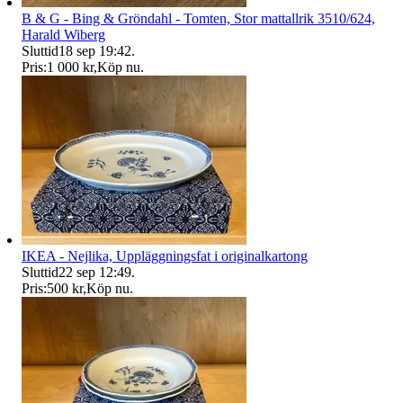
B & G - Bing & Gröndahl - Tomten, Stor mattallrik 3510/624,
Harald Wiberg
Sluttid
18 sep 19:42
.
Pris:
1 000 kr
,
Köp nu
.
IKEA - Nejlika, Uppläggningsfat i originalkartong
Sluttid
22 sep 12:49
.
Pris:
500 kr
,
Köp nu
.