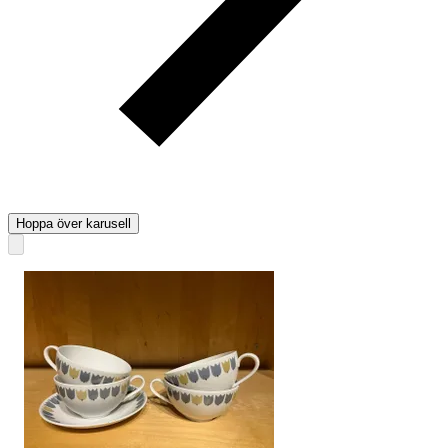
Hoppa över karusell