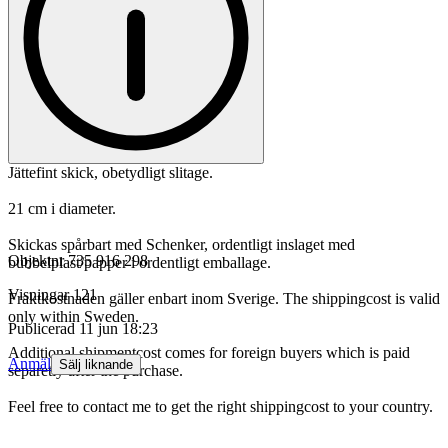
Jättefint skick, obetydligt slitage.
21 cm i diameter.
Skickas spårbart med Schenker, ordentligt inslaget med
Objektnr
735 916 298
bubbelplast/papper i ordentligt emballage.
Visningar
121
Fraktkostnaden gäller enbart inom Sverige. The shippingcost is valid
only within Sweden.
Publicerad
11 jun 18:23
Additional shipmentcost comes for foreign buyers which is paid
Anmäl
Sälj liknande
separetly after the purchase.
Feel free to contact me to get the right shippingcost to your country.