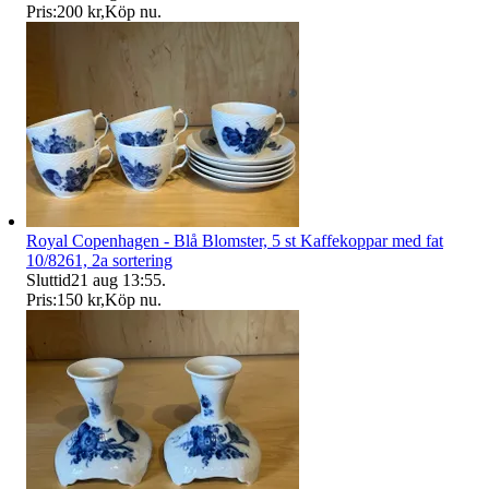
Pris:
200 kr
,
Köp nu
.
Royal Copenhagen - Blå Blomster, 5 st Kaffekoppar med fat
10/8261, 2a sortering
Sluttid
21 aug 13:55
.
Pris:
150 kr
,
Köp nu
.