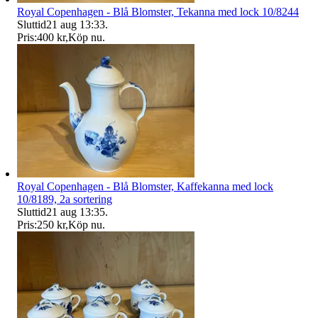
Royal Copenhagen - Blå Blomster, Tekanna med lock 10/8244
Sluttid
21 aug 13:33
.
Pris:
400 kr
,
Köp nu
.
Royal Copenhagen - Blå Blomster, Kaffekanna med lock
10/8189, 2a sortering
Sluttid
21 aug 13:35
.
Pris:
250 kr
,
Köp nu
.