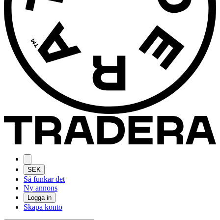
SEK
Så funkar det
Ny annons
Logga in
Skapa konto