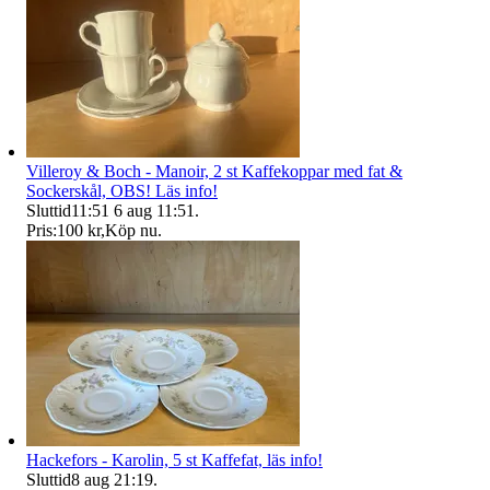
Villeroy & Boch - Manoir, 2 st Kaffekoppar med fat &
Sockerskål, OBS! Läs info!
Sluttid
11:51
6 aug 11:51
.
Pris:
100 kr
,
Köp nu
.
Hackefors - Karolin, 5 st Kaffefat, läs info!
Sluttid
8 aug 21:19
.