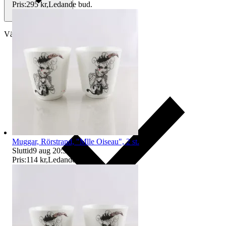
Pris:
295 kr
,
Ledande bud
.
Välj till köparskydd
Muggar, Rörstrand, "Mlle Oiseau", 2 st.
Sluttid
9 aug 20:33
.
Pris:
114 kr
,
Ledande bud
.