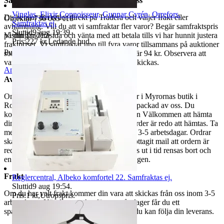
Så här går det till när du handlar hos oss
Vinglas, Elixir Connoisseur, Gunnar Cyrén, Orrefors.
Du betalar din order direkt på Tradera och väljer frakt eller
Objektnr
736 065 118
Samfraktas ej.
avhämtning. Vill du att vi samfraktar fler varor? Begär samfraktspris
Sluttid
9 aug 19:39
.
på din Traderasida och vänta med att betala tills vi har hunnit justera
Visningar
712
Pris:
227 kr
,
Ledande bud
.
fraktpriset. Vi samfraktar upp till fyra varor tillsammans på auktioner
Publicerad
12 jun 20:17
som avslutas samma dag. Samfraktspriset är 94 kr. Observera att
varor märkta endast avhämtning inte kan skickas.
Anmäl
Sälj liknande
Avhämtning
Om du väljer avhämtning hämtas din order i Myrornas butik i
Ropsten, Kolargatan 2 efter den har blivit packad av oss. Du
kommer att få ett separat mail med rubriken Välkommen att hämta
din order på Myrorna i Ropsten! när din order är redo att hämtas. Ta
med legitimation. Hanteringstiden är cirka 3-5 arbetsdagar. Ordrar
ska hämtas senast 7 dagar efter att man mottagit mail att ordern är
redo för avhämtning. Ordrar som ej hämtas ut i tid rensas bort och
en avgift på 84 kr dras av från återbetalningen.
Frakt
Reglercentral, Albeko komfortel 22. Samfraktas ej.
Sluttid
9 aug 19:54
.
Om du har valt frakt kommer din vara att skickas från oss inom 3-5
Pris:
1 kr
,
Utropspris
.
arbetsdagar. När din vara har lämnat vårt lager får du ett
spårningsnummer av DSV inom kort där du kan följa din leverans.