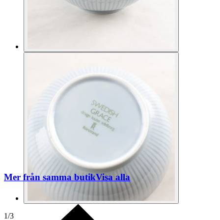
Mer från samma butik
Visa alla
1
/
3