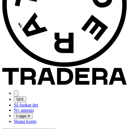
SEK
Så funkar det
Ny annons
Logga in
Skapa konto