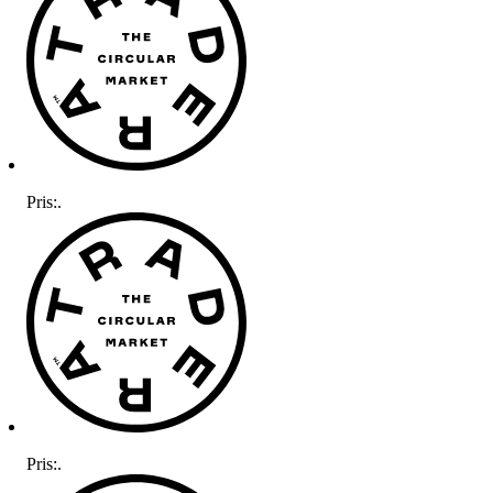
Pris:
.
Pris:
.