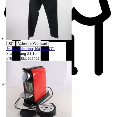
|
33"
Valentino Garavani
Jeans, Valentino, blå, stl. 33".
Sluttid
9 aug 21:16
.
Pris:
237 kr
,
Ledande bud
.
Företag