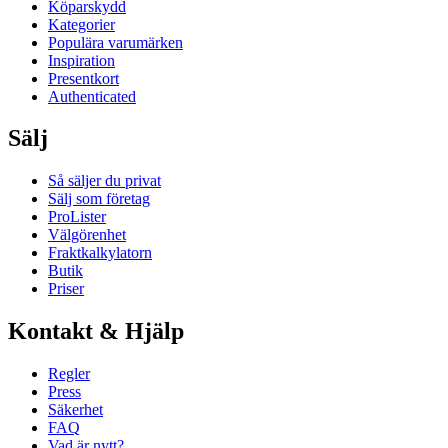
Köparskydd
Kategorier
Populära varumärken
Inspiration
Presentkort
Authenticated
Sälj
Så säljer du privat
Sälj som företag
ProLister
Välgörenhet
Fraktkalkylatorn
Butik
Priser
Kontakt & Hjälp
Regler
Press
Säkerhet
FAQ
Vad är nytt?