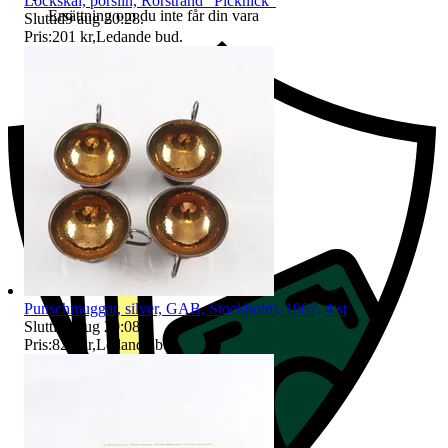
Lockskål, porslin, Rörstrand "Picknick"
Ersättning om du inte får din vara
Sluttid
9 aug 20:28
.
Pris:
201 kr
,
Ledande bud
.
Punschmuggar, silver, GAB, Stockholm, 1967, 4 st
Sluttid
9 aug 20:08
.
Pris:
825 kr
,
Ledande bud
.