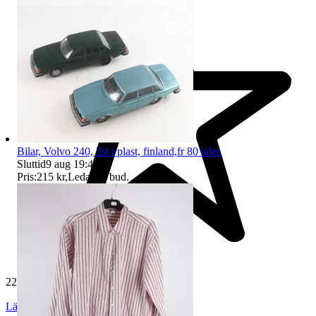
Bilar, Volvo 240, 2st i plast, finland,fr 80 talet.
Sluttid
9 aug 19:49
.
Pris:
215 kr
,
Ledande bud
.
229 485 omdömen
Läs omdömen
Följ