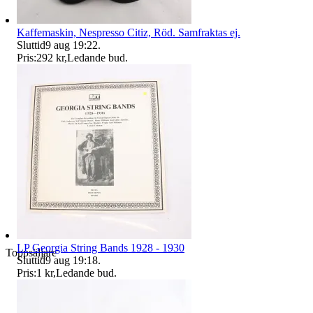
Kaffemaskin, Nespresso Citiz, Röd. Samfraktas ej.
Sluttid
9 aug 19:22
.
Pris:
292 kr
,
Ledande bud
.
LP Georgia String Bands 1928 - 1930
Toppsäljare
Sluttid
9 aug 19:18
.
Pris:
1 kr
,
Ledande bud
.