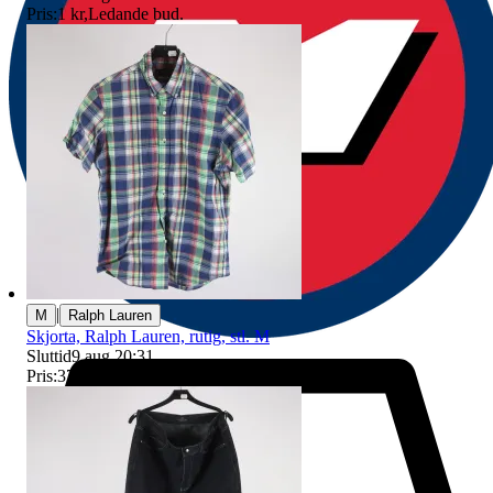
Pris:
1 kr
,
Ledande bud
.
|
M
Ralph Lauren
Skjorta, Ralph Lauren, rutig, stl. M
Sluttid
9 aug 20:31
.
Pris:
37 kr
,
Ledande bud
.