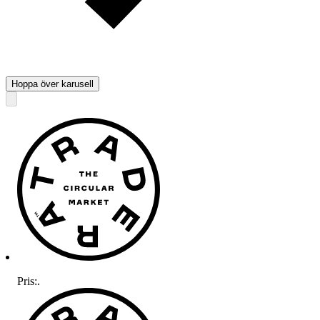
Hoppa över karusell
Pris:
.