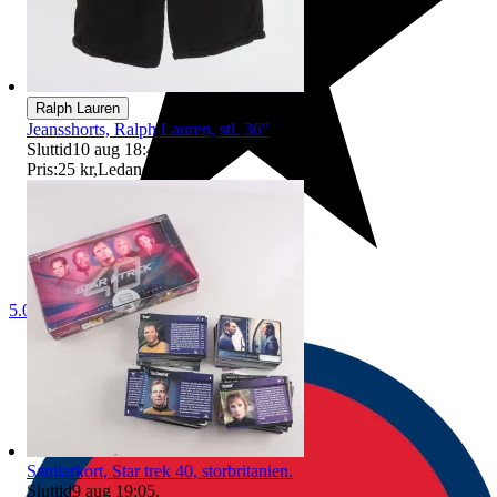
Ralph Lauren
Jeansshorts, Ralph Lauren, stl. 36"
Sluttid
10 aug 18:44
.
Pris:
25 kr
,
Ledande bud
.
5.0
Samlarkort, Star trek 40, storbritanien.
Sluttid
9 aug 19:05
.