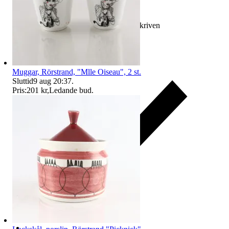
Ersättning om varan inte är som beskriven
Muggar, Rörstrand, "Mlle Oiseau", 2 st.
Sluttid
9 aug 20:37
.
Pris:
201 kr
,
Ledande bud
.