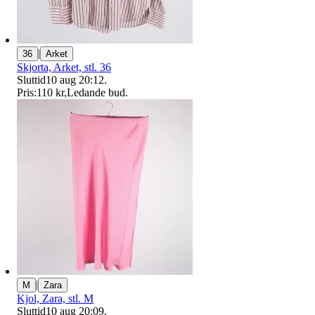
|
36
Arket
Skjorta, Arket, stl. 36
Sluttid
10 aug 20:12
.
Pris:
110 kr
,
Ledande bud
.
|
M
Zara
Kjol, Zara, stl. M
Sluttid
10 aug 20:09
.