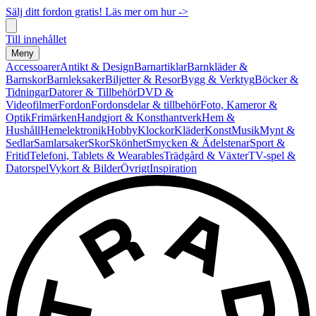
Sälj ditt fordon gratis! Läs mer om hur ->
Till innehållet
Meny
Accessoarer
Antikt & Design
Barnartiklar
Barnkläder &
Barnskor
Barnleksaker
Biljetter & Resor
Bygg & Verktyg
Böcker &
Tidningar
Datorer & Tillbehör
DVD &
Videofilmer
Fordon
Fordonsdelar & tillbehör
Foto, Kameror &
Optik
Frimärken
Handgjort & Konsthantverk
Hem &
Hushåll
Hemelektronik
Hobby
Klockor
Kläder
Konst
Musik
Mynt &
Sedlar
Samlarsaker
Skor
Skönhet
Smycken & Ädelstenar
Sport &
Fritid
Telefoni, Tablets & Wearables
Trädgård & Växter
TV-spel &
Datorspel
Vykort & Bilder
Övrigt
Inspiration