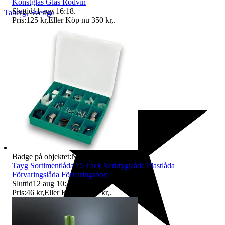
Konstglas Glas Rödvin
Sluttid
11 aug 16:18
.
Taberg
,
Sverige
Pris:
125 kr
,
Eller Köp nu
350 kr
,
.
Badge på objektet:
Ny
Tayg Sortimentlåda 15 Fack Verktygslåda Plastlåda
Förvaringslåda Förvaringsbox
Sluttid
12 aug 10:30
.
Pris:
46 kr
,
Eller Köp nu
149 kr
,
.