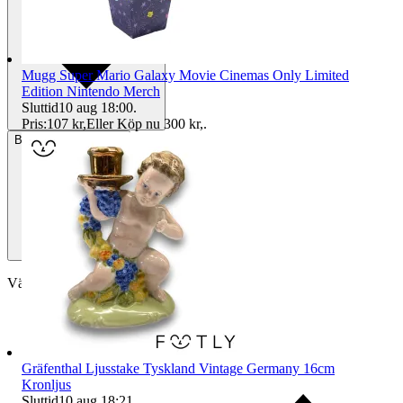
Mugg Super Mario Galaxy Movie Cinemas Only Limited
Edition Nintendo Merch
Sluttid
10 aug 18:00
.
Pris:
107 kr
,
Eller Köp nu
300 kr
,
.
Betalning
Via Tradera
Välj till köparskydd
Gräfenthal Ljusstake Tyskland Vintage Germany 16cm
Kronljus
Sluttid
10 aug 18:21
.