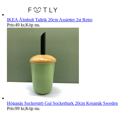
IKEA Älmhult Tallrik 20cm Assietter 2st Retro
Pris:
49 kr
,
Köp nu
.
Höganäs Sockerströ Gul Sockerburk 20cm Keramik Sweden
Pris:
99 kr
,
Köp nu
.