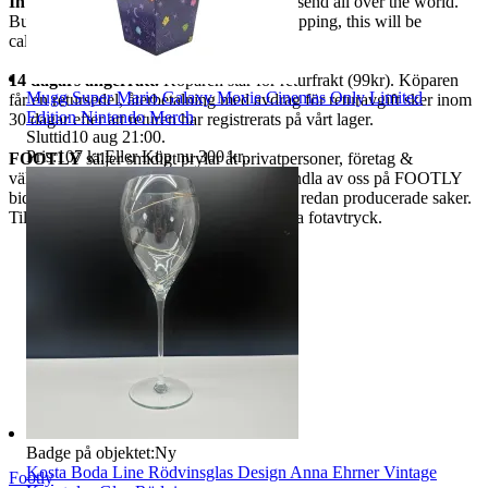
International Buyers are Welcome.
We send all over the world.
Buyers outside Sweden pay a different shipping, this will be
calculated after you won the auction.
14 dagars ångerrätt.
Köparen står för returfrakt (99kr). Köparen
Mugg Super Mario Galaxy Movie Cinemas Only Limited
får en retursedel, återbetalning med avdrag för returavgift sker inom
Edition Nintendo Merch
30 dagar efter att returen har registrerats på vårt lager.
Sluttid
10 aug 21:00
.
Pris:
107 kr
,
Eller Köp nu
300 kr
,
.
FOOTLY
säljer smidigt prylar åt privatpersoner, företag &
välgörenhetsorganisationer. Genom att handla av oss på FOOTLY
bidrar du till att återanvända eller använda redan producerade saker.
Tillsammans kan vi minska vårt ekologiska fotavtryck.
Badge på objektet:
Ny
Kosta Boda Line Rödvinsglas Design Anna Ehrner Vintage
Footly