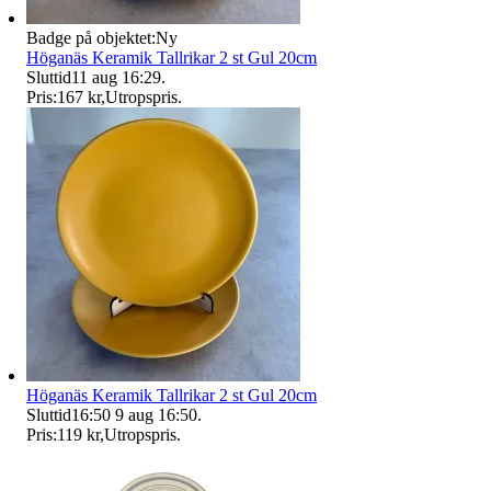
Badge på objektet:
Ny
Höganäs Keramik Tallrikar 2 st Gul 20cm
Sluttid
11 aug 16:29
.
Pris:
167 kr
,
Utropspris
.
Höganäs Keramik Tallrikar 2 st Gul 20cm
Sluttid
16:50
9 aug 16:50
.
Pris:
119 kr
,
Utropspris
.