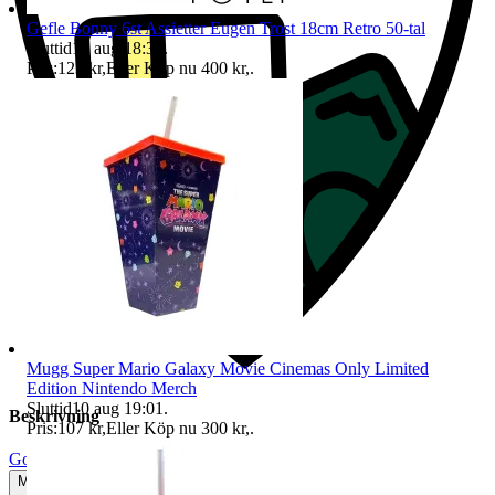
Gefle Bonny 6st Assietter Eugen Trost 18cm Retro 50-tal
Sluttid
10 aug 18:30
.
Pris:
123 kr
,
Eller Köp nu
400 kr
,
.
Mugg Super Mario Galaxy Movie Cinemas Only Limited
Edition Nintendo Merch
Sluttid
10 aug 19:01
.
Beskrivning
Pris:
107 kr
,
Eller Köp nu
300 kr
,
.
Gott använt skick
Mindre tecken på användning