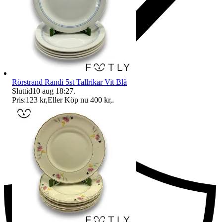
Rörstrand Randi 5st Tallrikar Vit Blå
Sluttid
10 aug 18:27
.
Pris:
123 kr
,
Eller Köp nu
400 kr
,
.
Ersättning om du inte får din vara