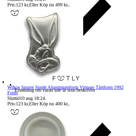
Pris:
123 kr
,
Eller Köp nu
499 kr
,
.
Wilton Snurre Sprätt Aluminiumform Vintage Tårtform 1992
Ersättning om varan inte är som beskriven
Form
Sluttid
10 aug 18:24
.
Pris:
123 kr
,
Eller Köp nu
400 kr
,
.