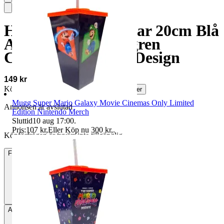
Höganäs 2st Tallrikar 20cm Blå
Assietter M-L Hellgren
Collection Sweden Design
149 kr
Köparskydd är valfritt hos företag.
Läs mer
Mugg Super Mario Galaxy Movie Cinemas Only Limited
Annonsen är avslutad
Edition Nintendo Merch
Sluttid
10 aug 17:00
.
Pris:
107 kr
,
Eller Köp nu
300 kr
,
.
Köpförfrågan är tyvärr inte tillgänglig.
Frakt
Från 99 kr
Avhämtning
Taberg, Sverige