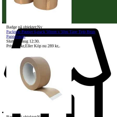
Badge på objektet:
Ny
Packtejp Papper 6-pack 50mm x 50m Tape Tejp Brun
Papperstejp
Sluttid
12 aug 12:30
.
Pris:
220 kr
,
Eller Köp nu
289 kr
,
.
Badge på objektet:
Ny