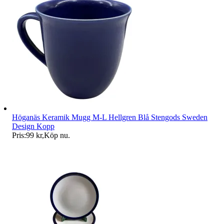
Höganäs Keramik Mugg M-L Hellgren Blå Stengods Sweden
Design Kopp
Pris:
99 kr
,
Köp nu
.