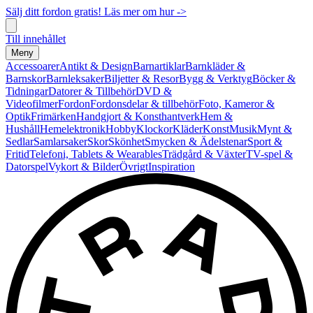
Sälj ditt fordon gratis! Läs mer om hur ->
Till innehållet
Meny
Accessoarer
Antikt & Design
Barnartiklar
Barnkläder &
Barnskor
Barnleksaker
Biljetter & Resor
Bygg & Verktyg
Böcker &
Tidningar
Datorer & Tillbehör
DVD &
Videofilmer
Fordon
Fordonsdelar & tillbehör
Foto, Kameror &
Optik
Frimärken
Handgjort & Konsthantverk
Hem &
Hushåll
Hemelektronik
Hobby
Klockor
Kläder
Konst
Musik
Mynt &
Sedlar
Samlarsaker
Skor
Skönhet
Smycken & Ädelstenar
Sport &
Fritid
Telefoni, Tablets & Wearables
Trädgård & Växter
TV-spel &
Datorspel
Vykort & Bilder
Övrigt
Inspiration