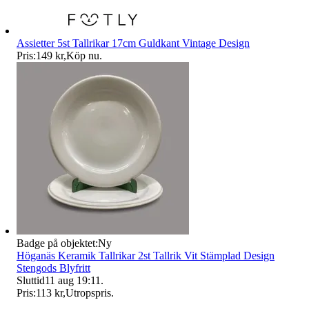
Assietter 5st Tallrikar 17cm Guldkant Vintage Design
Pris:
149 kr
,
Köp nu
.
Badge på objektet:
Ny
Höganäs Keramik Tallrikar 2st Tallrik Vit Stämplad Design
Stengods Blyfritt
Sluttid
11 aug 19:11
.
Pris:
113 kr
,
Utropspris
.