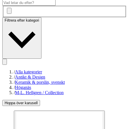
Filtrera efter kategori
/
Alla kategorier
/
Antikt & Design
/
Keramik & porslin, svenskt
/
Höganäs
/
M-L. Hellgren / Collection
Hoppa över karusell