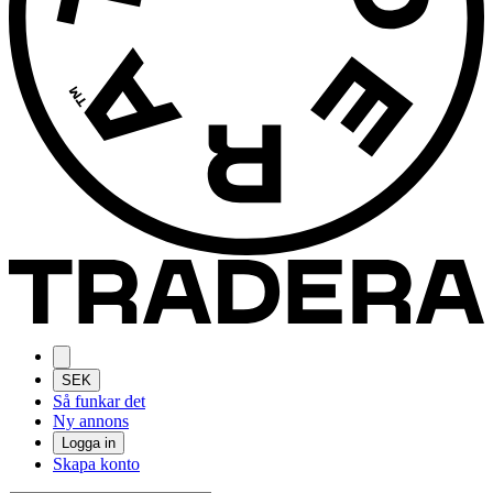
SEK
Så funkar det
Ny annons
Logga in
Skapa konto