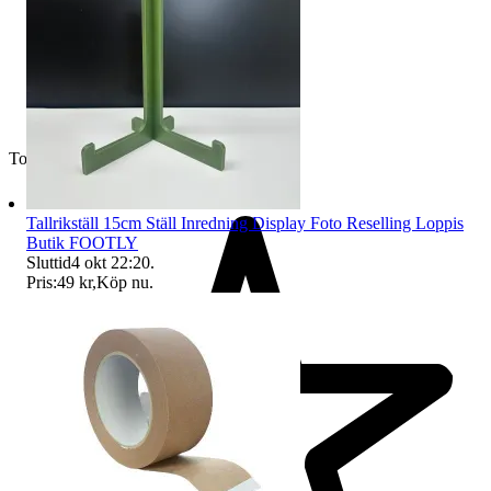
Toppsäljare
Tallrikställ 15cm Ställ Inredning Display Foto Reselling Loppis
Butik FOOTLY
Sluttid
4 okt 22:20
.
Pris:
49 kr
,
Köp nu
.