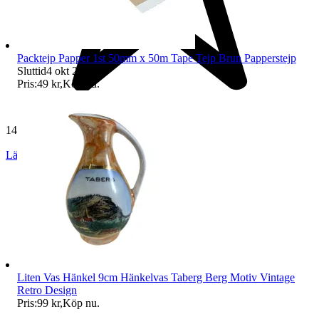
Packtejp Papper 1st 50mm x 50m Tape Tejp Brun Papperstejp
Sluttid
4 okt 22:20
.
Pris:
49 kr
,
Köp nu
.
140 519 omdömen
Läs omdömen
Följ
Liten Vas Hänkel 9cm Hänkelvas Taberg Berg Motiv Vintage
Retro Design
Pris:
99 kr
,
Köp nu
.