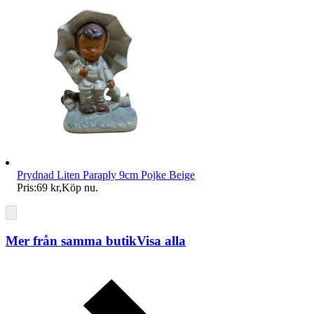
Prydnad Liten Paraply 9cm Pojke Beige
Pris:
69 kr
,
Köp nu
.
Mer från samma butik
Visa alla