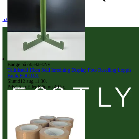
5.0
Badge på objektet:
Ny
Tallrikställ 15cm Ställ Inredning Display Foto Reselling Loppis
Butik FOOTLY
Sluttid
12 aug 11:30
.
Pris:
25 kr
,
Eller Köp nu
49 kr
,
.