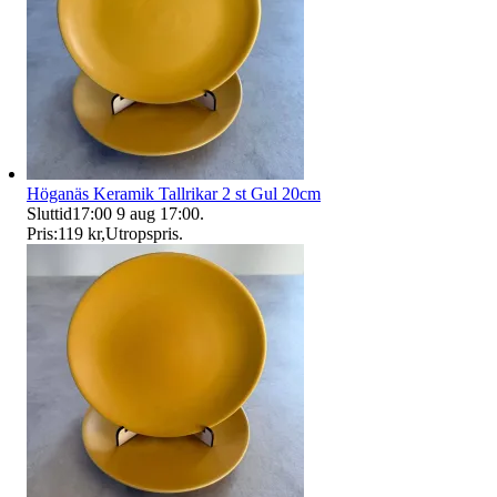
Höganäs Keramik Tallrikar 2 st Gul 20cm
Sluttid
17:00
9 aug 17:00
.
Pris:
119 kr
,
Utropspris
.