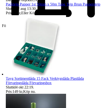
Packtejp Papper 1st 50mm x 50m Tape Tejp Brun Papperstejp
Sluttid
12 aug 13:30
.
Pris:
36 kr
,
Eller Köp nu
49 kr
,
.
Företag
Tayg Sortimentlåda 15 Fack Verktygslåda Plastlåda
Förvaringslåda Förvaringsbox
Sluttid
4 okt 22:19
.
Pris:
149 kr
,
Köp nu
.