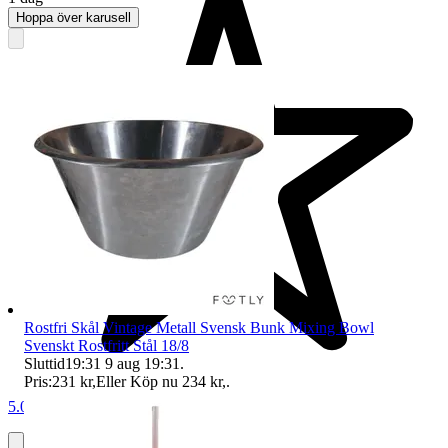
Hoppa över karusell
Rostfri Skål Vintage Metall Svensk Bunk Mixing Bowl
Svenskt Rostfritt Stål 18/8
Sluttid
19:31
9 aug 19:31
.
Pris:
231 kr
,
Eller Köp nu
234 kr
,
.
5.0