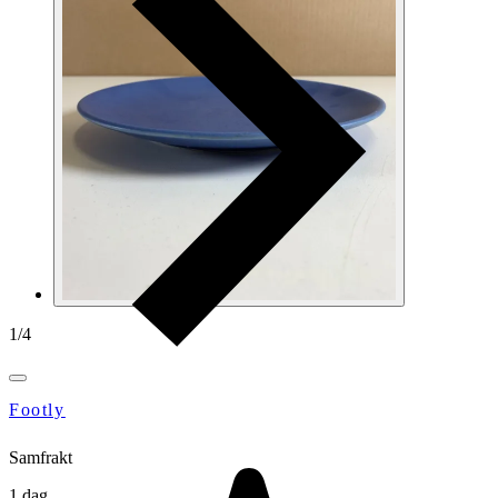
1
/
4
Footly
Samfrakt
1 dag