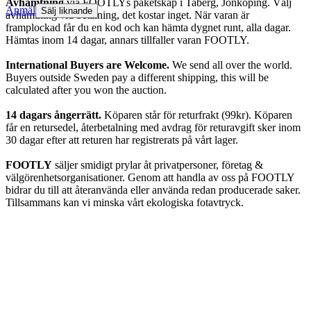
Avhämtning
via FOOTLYs paketskåp i Taberg, Jönköping. Välj
Anmäl
Sälj liknande
avhämtning vid betalning, det kostar inget. När varan är
framplockad får du en kod och kan hämta dygnet runt, alla dagar.
Hämtas inom 14 dagar, annars tillfaller varan FOOTLY.
International Buyers are Welcome.
We send all over the world.
Buyers outside Sweden pay a different shipping, this will be
calculated after you won the auction.
14 dagars ångerrätt.
Köparen står för returfrakt (99kr). Köparen
får en retursedel, återbetalning med avdrag för returavgift sker inom
30 dagar efter att returen har registrerats på vårt lager.
FOOTLY
säljer smidigt prylar åt privatpersoner, företag &
välgörenhetsorganisationer. Genom att handla av oss på FOOTLY
bidrar du till att återanvända eller använda redan producerade saker.
Tillsammans kan vi minska vårt ekologiska fotavtryck.