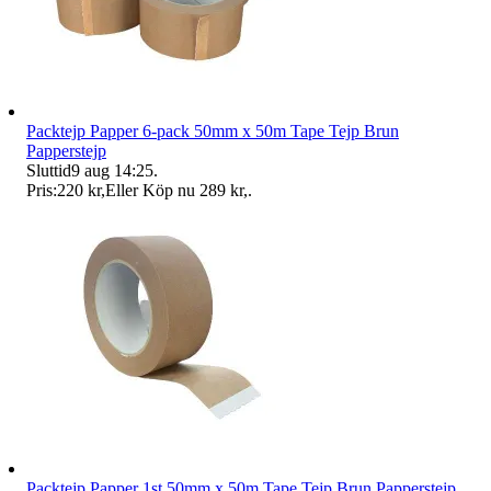
Packtejp Papper 6-pack 50mm x 50m Tape Tejp Brun
Papperstejp
Sluttid
9 aug 14:25
.
Pris:
220 kr
,
Eller Köp nu
289 kr
,
.
Packtejp Papper 1st 50mm x 50m Tape Tejp Brun Papperstejp