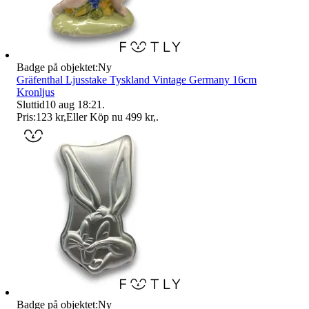
Badge på objektet:
Ny
Gräfenthal Ljusstake Tyskland Vintage Germany 16cm
Kronljus
Sluttid
10 aug 18:21
.
Pris:
123 kr
,
Eller Köp nu
499 kr
,
.
Badge på objektet:
Ny