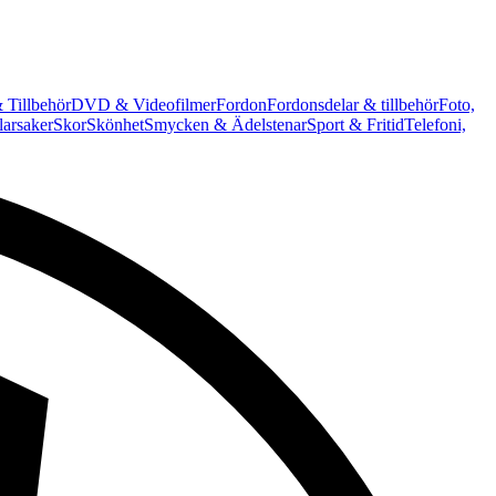
 Tillbehör
DVD & Videofilmer
Fordon
Fordonsdelar & tillbehör
Foto,
arsaker
Skor
Skönhet
Smycken & Ädelstenar
Sport & Fritid
Telefoni,