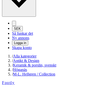
SEK
Så funkar det
Ny annons
Logga in
Skapa konto
/
Alla kategorier
/
Antikt & Design
/
Keramik & porslin, svenskt
/
Höganäs
/
M-L. Hellgren / Collection
Footly