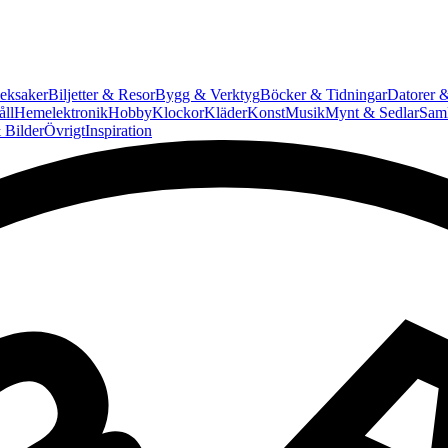
eksaker
Biljetter & Resor
Bygg & Verktyg
Böcker & Tidningar
Datorer &
ll
Hemelektronik
Hobby
Klockor
Kläder
Konst
Musik
Mynt & Sedlar
Saml
 Bilder
Övrigt
Inspiration