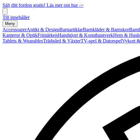
Sälj ditt fordon gratis! Läs mer om hur ->
Till innehållet
Meny
Accessoarer
Antikt & Design
Barnartiklar
Barnkläder & Barnskor
Barnl
Kameror & Optik
Frimärken
Handgjort & Konsthantverk
Hem & Hushå
Tablets & Wearables
Trädgård & Växter
TV-spel & Datorspel
Vykort &