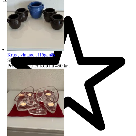
Toppsäljare
Krus , vintage , Höganäs
Sluttid
14 aug 21:22
.
Pris:
390 kr
,
Eller Köp nu
450 kr
,
.