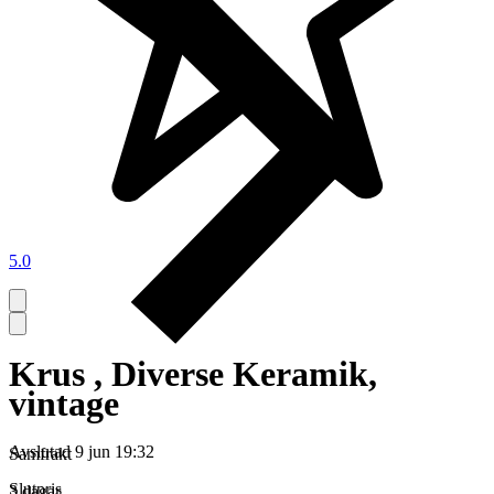
5.0
Krus , Diverse Keramik,
vintage
Avslutad
9 jun 19:32
Samfrakt
Slutpris
3 dagar