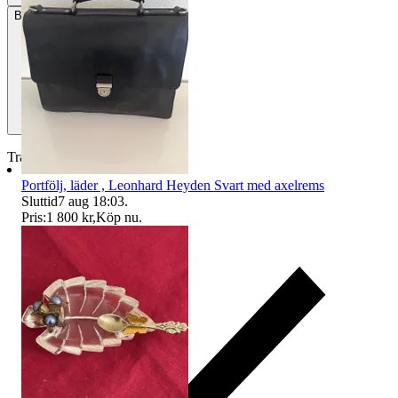
Betalning
Via Tradera
Traderas köparskydd
Portfölj, läder , Leonhard Heyden Svart med axelrems
Sluttid
7 aug 18:03
.
Pris:
1 800 kr
,
Köp nu
.