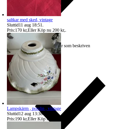
saltkar med sked, vintage
Sluttid
11 aug 18:51
.
Pris:
170 kr
,
Eller Köp nu
200 kr
,
.
Ersättning om varan inte är som beskriven
Lampskärm , porslin , vintage
Sluttid
12 aug 13:38
.
Pris:
190 kr
,
Eller Köp nu
250 kr
,
.