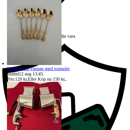
Ersättning om du inte får din vara
Kaffeskedar vintage med rosmotiv
Sluttid
12 aug 13:45
.
Pris:
120 kr
,
Eller Köp nu
150 kr
,
.