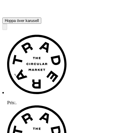
Hoppa över karusell
Pris:
.