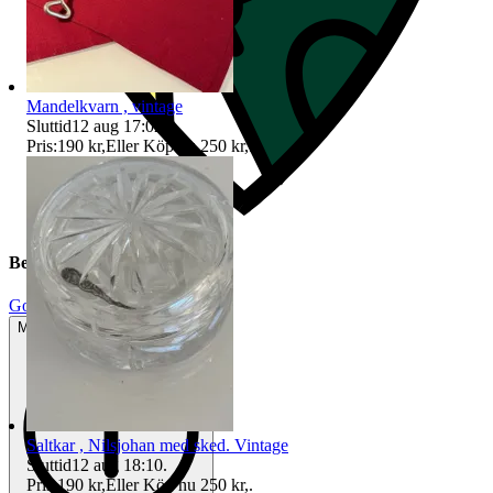
Mandelkvarn , vintage
Sluttid
12 aug 17:02
.
Pris:
190 kr
,
Eller Köp nu
250 kr
,
.
Beskrivning
Gott använt skick
Mindre tecken på användning
Saltkar , Nilsjohan med sked. Vintage
Sluttid
12 aug 18:10
.
Pris:
190 kr
,
Eller Köp nu
250 kr
,
.