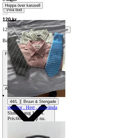
Hoppa över karusell
∙
Visa bud
120 kr
128 kr med köparskydd.
Läs mer
Barkskalaren vann auktionen
Frakt
Från 59 kr
Avhämtning
Solna, Sverige
|
44/L
Bruun & Stengade
skjortor . Herr , oanvända
Sluttid
7 aug 14:44
.
Pris:
600 kr
,
Köp nu
.