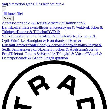
Sälj ditt fordon gratis! Läs mer om hur ->
Till innehållet
Meny
Accessoarer
Antikt & Design
Barnartiklar
Barnkläder &
Barnskor
Barnleksaker
Biljetter & Resor
Bygg & Verktyg
Böcker &
Tidningar
Datorer & Tillbehör
DVD &
Videofilmer
Fordon
Fordonsdelar & tillbehör
Foto, Kameror &
Optik
Frimärken
Handgjort & Konsthantverk
Hem &
Hushåll
Hemelektronik
Hobby
Klockor
Kläder
Konst
Musik
Mynt &
Sedlar
Samlarsaker
Skor
Skönhet
Smycken & Ädelstenar
Sport &
Fritid
Telefoni, Tablets & Wearables
Trädgård & Växter
TV-spel &
Datorspel
Vykort & Bilder
Övrigt
Inspiration