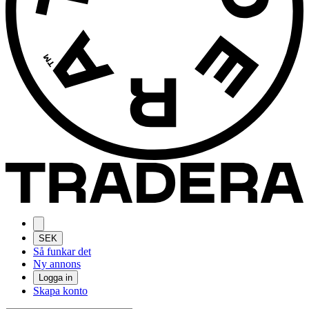
SEK
Så funkar det
Ny annons
Logga in
Skapa konto