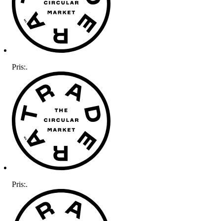
Pris:
.
Pris:
.