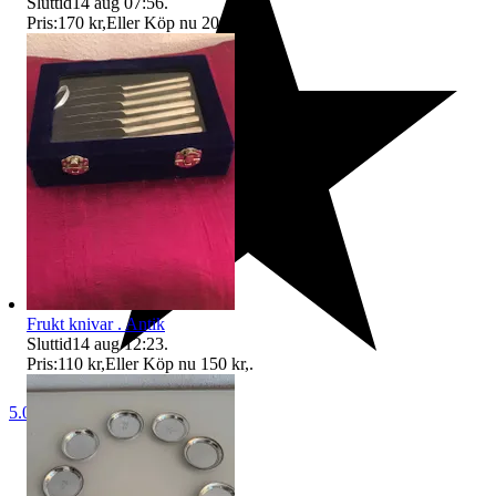
Sluttid
14 aug 07:56
.
Pris:
170 kr
,
Eller Köp nu
200 kr
,
.
Frukt knivar . Antik
Sluttid
14 aug 12:23
.
Pris:
110 kr
,
Eller Köp nu
150 kr
,
.
5.0