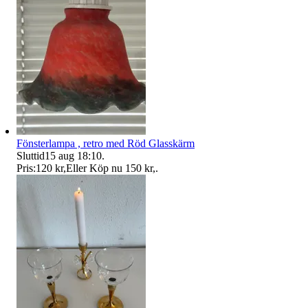
Fönsterlampa , retro med Röd Glasskärm
Sluttid
15 aug 18:10
.
Pris:
120 kr
,
Eller Köp nu
150 kr
,
.