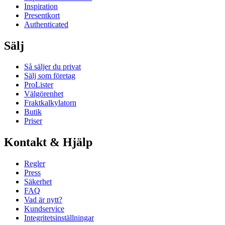
Inspiration
Presentkort
Authenticated
Sälj
Så säljer du privat
Sälj som företag
ProLister
Välgörenhet
Fraktkalkylatorn
Butik
Priser
Kontakt & Hjälp
Regler
Press
Säkerhet
FAQ
Vad är nytt?
Kundservice
Integritetsinställningar