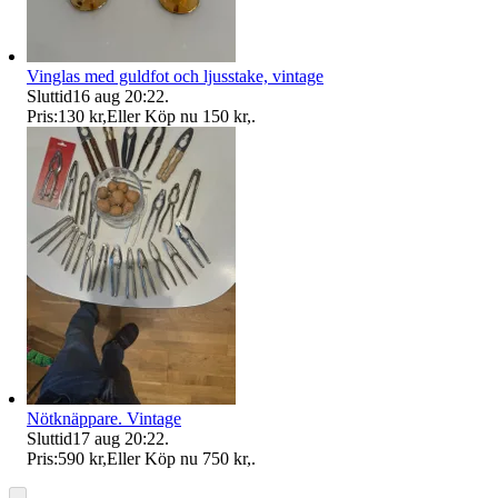
Vinglas med guldfot och ljusstake, vintage
Sluttid
16 aug 20:22
.
Pris:
130 kr
,
Eller Köp nu
150 kr
,
.
Nötknäppare. Vintage
Sluttid
17 aug 20:22
.
Pris:
590 kr
,
Eller Köp nu
750 kr
,
.