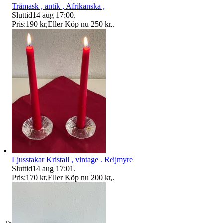
Trämask , antik , Afrikanska ,
Sluttid
14 aug 17:00
.
Pris:
190 kr
,
Eller Köp nu
250 kr
,
.
Ljusstakar Kristall , vintage . Reijmyre
Sluttid
14 aug 17:01
.
Pris:
170 kr
,
Eller Köp nu
200 kr
,
.