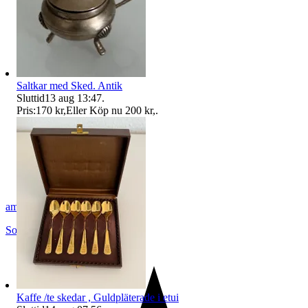
Saltkar med Sked. Antik
Sluttid
13 aug 13:47
.
Pris:
170 kr
,
Eller Köp nu
200 kr
,
.
amin48
Solna
,
Sverige
Kaffe /te skedar , Guldpläterade i etui