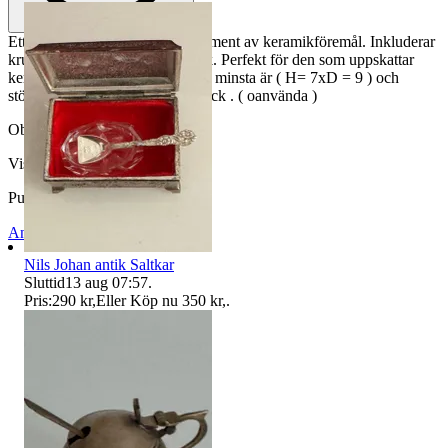
Ett paket på 6 styckna krus sortiment av keramikföremål. Inkluderar
krukor och burkar med korklock. Perfekt för den som uppskattar
keramik.enligt bilder på storlek , minsta är ( H= 7xD = 9 ) och
största ( H= 12 xD= 12 ) fint skick . ( oanvända )
Objektnr
733 449 903
Visningar
580
Publicerad
26 maj 19:32
Anmäl
Sälj liknande
Nils Johan antik Saltkar
Sluttid
13 aug 07:57
.
Pris:
290 kr
,
Eller Köp nu
350 kr
,
.