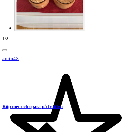
1
/
2
amin48
Köp mer och spara på frakten