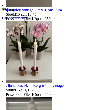
993 omdömen
ljuslyktor, vintage , Italy ,Colle vilca
Sluttid
15 aug 13:45
.
Läs omdömen
Följ
Pris:
290 kr
,
Eller Köp nu
350 kr
,
.
, ljusstakar, Hans Bergström , vintage
Sluttid
15 aug 13:45
.
Pris:
490 kr
,
Eller Köp nu
550 kr
,
.