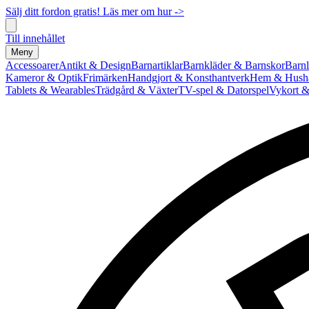
Sälj ditt fordon gratis! Läs mer om hur ->
Till innehållet
Meny
Accessoarer
Antikt & Design
Barnartiklar
Barnkläder & Barnskor
Barnl
Kameror & Optik
Frimärken
Handgjort & Konsthantverk
Hem & Hushå
Tablets & Wearables
Trädgård & Växter
TV-spel & Datorspel
Vykort &