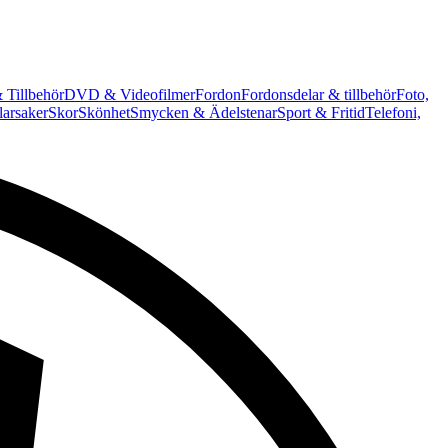
 Tillbehör
DVD & Videofilmer
Fordon
Fordonsdelar & tillbehör
Foto,
arsaker
Skor
Skönhet
Smycken & Ädelstenar
Sport & Fritid
Telefoni,