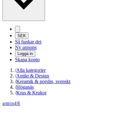
SEK
Så funkar det
Ny annons
Logga in
Skapa konto
/
Alla kategorier
/
Antikt & Design
/
Keramik & porslin, svenskt
/
Höganäs
/
Krus & Krukor
amin48