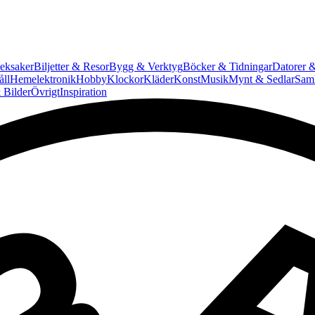
eksaker
Biljetter & Resor
Bygg & Verktyg
Böcker & Tidningar
Datorer &
ll
Hemelektronik
Hobby
Klockor
Kläder
Konst
Musik
Mynt & Sedlar
Saml
 Bilder
Övrigt
Inspiration