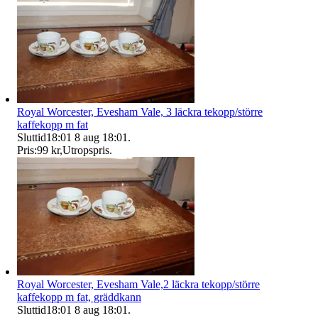
Royal Worcester, Evesham Vale, 3 läckra tekopp/större
kaffekopp m fat
Sluttid
18:01
8 aug 18:01
.
Pris:
99 kr
,
Utropspris
.
Royal Worcester, Evesham Vale,2 läckra tekopp/större
kaffekopp m fat, gräddkann
Sluttid
18:01
8 aug 18:01
.