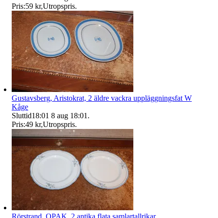
Pris:
59 kr
,
Utropspris
.
Gustavsberg, Aristokrat, 2 äldre vackra uppläggningsfat W
Kåge
Sluttid
18:01
8 aug 18:01
.
Pris:
49 kr
,
Utropspris
.
Rörstrand, OPAK, 2 antika flata samlartallrikar