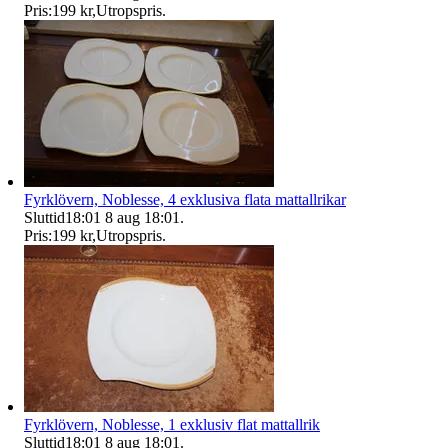
Pris:
199 kr
,
Utropspris
.
Fyrklövern, Noblesse, 4 exklusiva flata mattallrikar
Sluttid
18:01
8 aug 18:01
.
Pris:
199 kr
,
Utropspris
.
Fyrklövern, Noblesse, 1 exklusiv flat mattallrik
Sluttid
18:01
8 aug 18:01
.