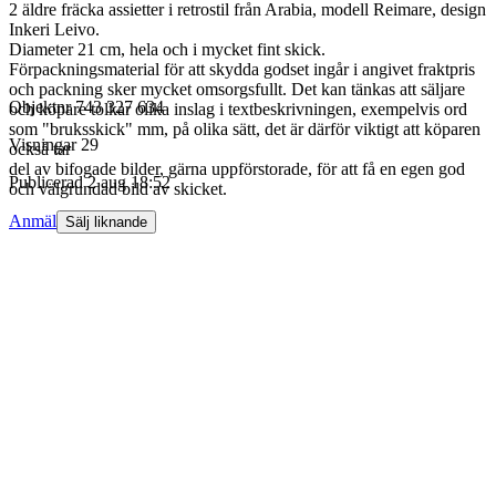
2 äldre fräcka assietter i retrostil från Arabia, modell Reimare, design
Inkeri Leivo.
Diameter 21 cm, hela och i mycket fint skick.
Förpackningsmaterial för att skydda godset ingår i angivet fraktpris
och packning sker mycket omsorgsfullt. Det kan tänkas att säljare
Objektnr
743 327 634
och köpare tolkar olika inslag i textbeskrivningen, exempelvis ord
som "bruksskick" mm, på olika sätt, det är därför viktigt att köparen
Visningar
29
också tar
del av bifogade bilder, gärna uppförstorade, för att få en egen god
Publicerad
2 aug 18:52
och välgrundad bild av skicket.
Anmäl
Sälj liknande