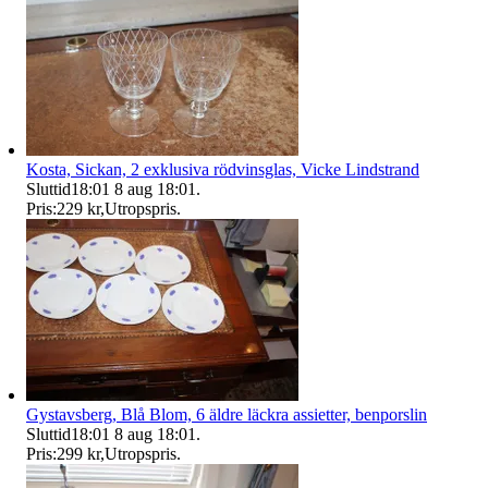
Kosta, Sickan, 2 exklusiva rödvinsglas, Vicke Lindstrand
Sluttid
18:01
8 aug 18:01
.
Pris:
229 kr
,
Utropspris
.
Gystavsberg, Blå Blom, 6 äldre läckra assietter, benporslin
Sluttid
18:01
8 aug 18:01
.
Pris:
299 kr
,
Utropspris
.