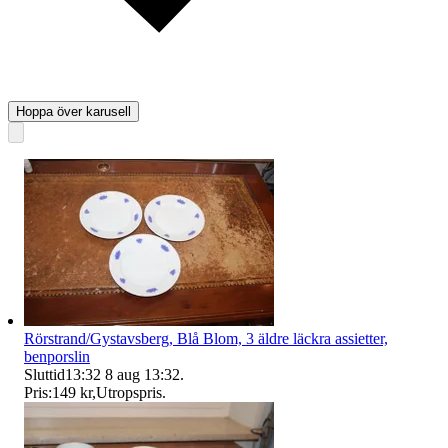
Hoppa över karusell
Rörstrand/Gystavsberg, Blå Blom, 3 äldre läckra assietter,
benporslin
Sluttid
13:32
8 aug 13:32
.
Pris:
149 kr
,
Utropspris
.