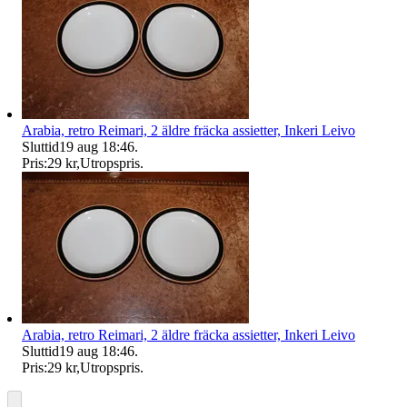
Arabia, retro Reimari, 2 äldre fräcka assietter, Inkeri Leivo
Sluttid
19 aug 18:46
.
Pris:
29 kr
,
Utropspris
.
Arabia, retro Reimari, 2 äldre fräcka assietter, Inkeri Leivo
Sluttid
19 aug 18:46
.
Pris:
29 kr
,
Utropspris
.