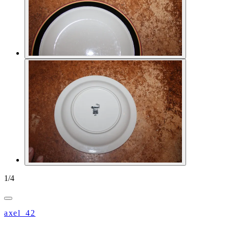
1
/
4
axel_42