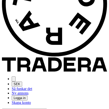
SEK
Så funkar det
Ny annons
Logga in
Skapa konto