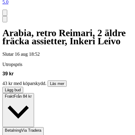
5.0
Arabia, retro Reimari, 2 äldre
fräcka assietter, Inkeri Leivo
Slutar
16 aug 18:52
Utropspris
39 kr
43 kr med köparskydd.
Läs mer
Lägg bud
Frakt
Från 84 kr
Betalning
Via Tradera