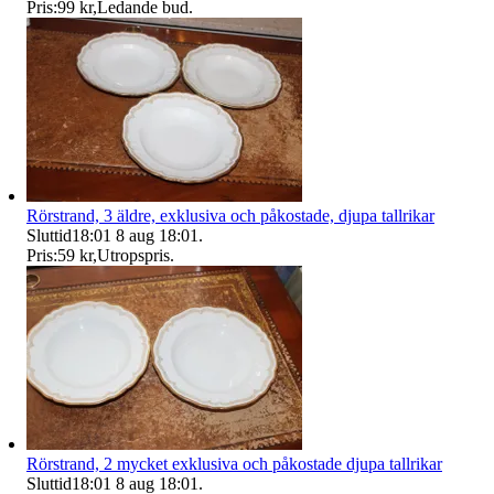
Pris:
99 kr
,
Ledande bud
.
Rörstrand, 3 äldre, exklusiva och påkostade, djupa tallrikar
Sluttid
18:01
8 aug 18:01
.
Pris:
59 kr
,
Utropspris
.
Rörstrand, 2 mycket exklusiva och påkostade djupa tallrikar
Sluttid
18:01
8 aug 18:01
.