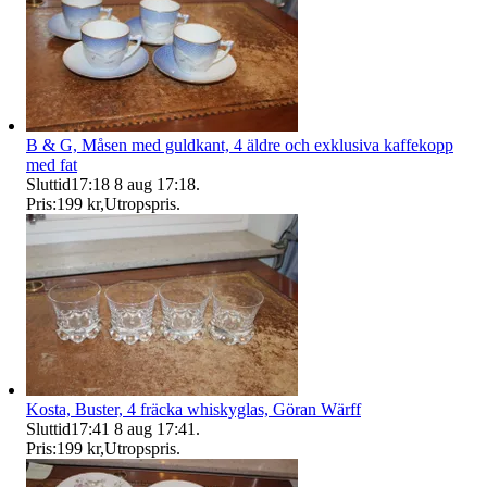
B & G, Måsen med guldkant, 4 äldre och exklusiva kaffekopp
med fat
Sluttid
17:18
8 aug 17:18
.
Pris:
199 kr
,
Utropspris
.
Kosta, Buster, 4 fräcka whiskyglas, Göran Wärff
Sluttid
17:41
8 aug 17:41
.
Pris:
199 kr
,
Utropspris
.