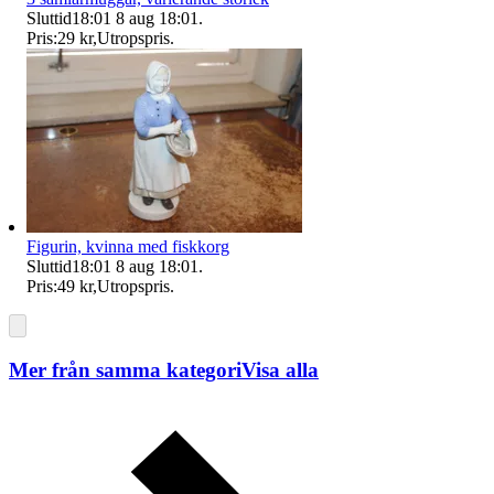
Sluttid
18:01
8 aug 18:01
.
Pris:
29 kr
,
Utropspris
.
Figurin, kvinna med fiskkorg
Sluttid
18:01
8 aug 18:01
.
Pris:
49 kr
,
Utropspris
.
Mer från samma kategori
Visa alla