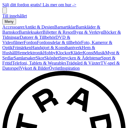
Sälj ditt fordon gratis! Läs mer om hur ->
Till innehållet
Meny
Accessoarer
Antikt & Design
Barnartiklar
Barnkläder &
Barnskor
Barnleksaker
Biljetter & Resor
Bygg & Verktyg
Böcker &
Tidningar
Datorer & Tillbehör
DVD &
Videofilmer
Fordon
Fordonsdelar & tillbehör
Foto, Kameror &
Optik
Frimärken
Handgjort & Konsthantverk
Hem &
Hushåll
Hemelektronik
Hobby
Klockor
Kläder
Konst
Musik
Mynt &
Sedlar
Samlarsaker
Skor
Skönhet
Smycken & Ädelstenar
Sport &
Fritid
Telefoni, Tablets & Wearables
Trädgård & Växter
TV-spel &
Datorspel
Vykort & Bilder
Övrigt
Inspiration