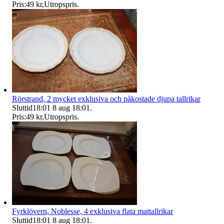
Pris:
49 kr
,
Utropspris
.
Rörstrand, 2 mycket exklusiva och påkostade djupa tallrikar
Sluttid
18:01
8 aug 18:01
.
Pris:
49 kr
,
Utropspris
.
Fyrklövern, Noblesse, 4 exklusiva flata mattallrikar
Sluttid
18:01
8 aug 18:01
.