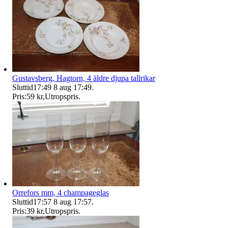
Gustavsberg, Hagtorn, 4 äldre djupa tallrikar
Sluttid
17:49
8 aug 17:49
.
Pris:
59 kr
,
Utropspris
.
Orrefors mm, 4 champageglas
Sluttid
17:57
8 aug 17:57
.
Pris:
39 kr
,
Utropspris
.