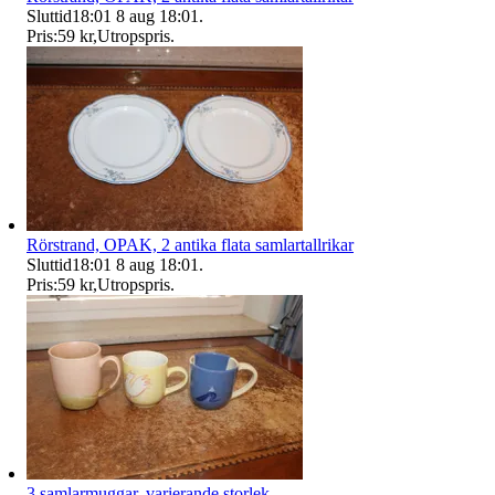
Sluttid
18:01
8 aug 18:01
.
Pris:
59 kr
,
Utropspris
.
Rörstrand, OPAK, 2 antika flata samlartallrikar
Sluttid
18:01
8 aug 18:01
.
Pris:
59 kr
,
Utropspris
.
3 samlarmuggar, varierande storlek