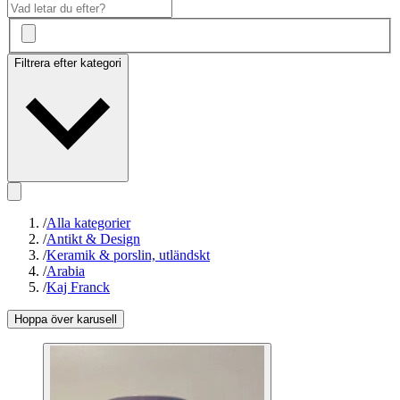
Filtrera efter kategori
/
Alla kategorier
/
Antikt & Design
/
Keramik & porslin, utländskt
/
Arabia
/
Kaj Franck
Hoppa över karusell