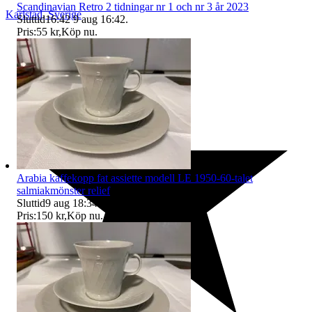
Scandinavian Retro 2 tidningar nr 1 och nr 3 år 2023
Karlstad
,
Sverige
Sluttid
16:42
9 aug 16:42
.
Pris:
55 kr
,
Köp nu
.
Arabia kaffekopp fat assiette modell LE 1950-60-talet
salmiakmönster relief
Sluttid
9 aug 18:34
.
Pris:
150 kr
,
Köp nu
.