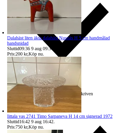
Dalahäst liten äkta dalahäst Nusnäs H 5 cm handmålad
handsnidad
Sluttid
09:36
9 aug 09:36
.
Pris:
200 kr
,
Köp nu
.
Ersättning om varan inte är som beskriven
Iittala vas 2741 Timo Sarpaneva H 14 cm signerad 1972
Sluttid
16:42
9 aug 16:42
.
Pris:
750 kr
,
Köp nu
.