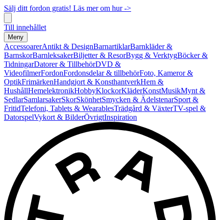
Sälj ditt fordon gratis! Läs mer om hur ->
Till innehållet
Meny
Accessoarer
Antikt & Design
Barnartiklar
Barnkläder &
Barnskor
Barnleksaker
Biljetter & Resor
Bygg & Verktyg
Böcker &
Tidningar
Datorer & Tillbehör
DVD &
Videofilmer
Fordon
Fordonsdelar & tillbehör
Foto, Kameror &
Optik
Frimärken
Handgjort & Konsthantverk
Hem &
Hushåll
Hemelektronik
Hobby
Klockor
Kläder
Konst
Musik
Mynt &
Sedlar
Samlarsaker
Skor
Skönhet
Smycken & Ädelstenar
Sport &
Fritid
Telefoni, Tablets & Wearables
Trädgård & Växter
TV-spel &
Datorspel
Vykort & Bilder
Övrigt
Inspiration