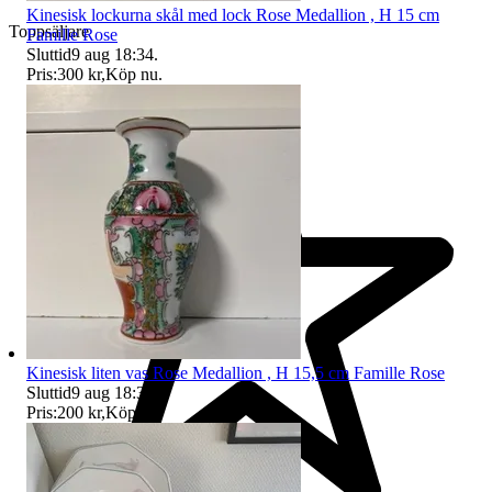
Kinesisk lockurna skål med lock Rose Medallion , H 15 cm
Toppsäljare
Famille Rose
Sluttid
9 aug 18:34
.
Pris:
300 kr
,
Köp nu
.
Kinesisk liten vas Rose Medallion , H 15,5 cm Famille Rose
Sluttid
9 aug 18:34
.
Pris:
200 kr
,
Köp nu
.