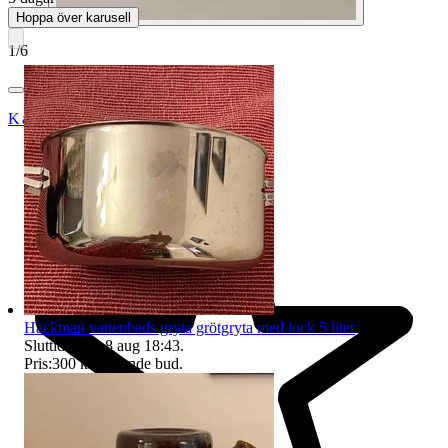
Hoppa över karusell
1
/
6
Katja52
Hackman vattenbads gryta grötgryta med lock 5 liter
Sluttid
18:43
8 aug 18:43
.
Pris:
300 kr
,
Ledande bud
.