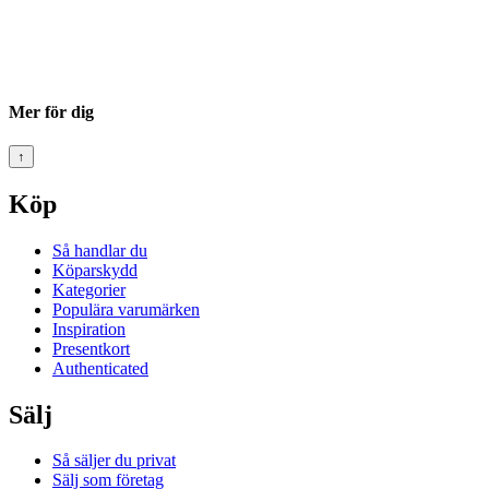
Mer för dig
↑
Köp
Så handlar du
Köparskydd
Kategorier
Populära varumärken
Inspiration
Presentkort
Authenticated
Sälj
Så säljer du privat
Sälj som företag