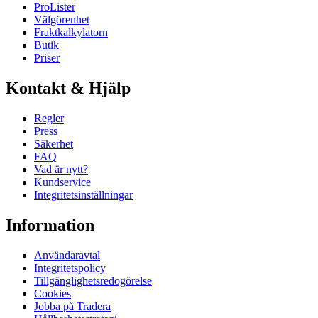
ProLister
Välgörenhet
Fraktkalkylatorn
Butik
Priser
Kontakt & Hjälp
Regler
Press
Säkerhet
FAQ
Vad är nytt?
Kundservice
Integritetsinställningar
Information
Användaravtal
Integritetspolicy
Tillgänglighetsredogörelse
Cookies
Jobba på Tradera