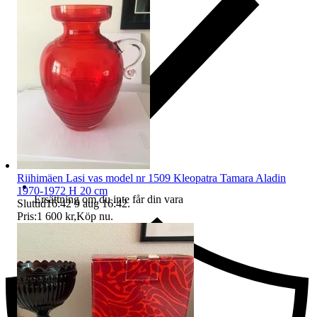
Riihimäen Lasi vas model nr 1509 Kleopatra Tamara Aladin
1970-1972 H 20 cm
Ersättning om du inte får din vara
Sluttid
16:42
9 aug 16:42
.
Pris:
1 600 kr
,
Köp nu
.