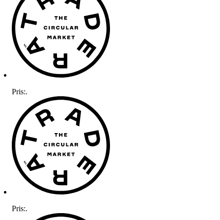
Pris:
.
Pris:
.