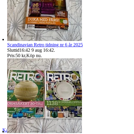
Scandinavian Retro tidning nr 6 år 2025
Sluttid
16:42
9 aug 16:42
.
Pris:
50 kr
,
Köp nu
.
Katja52