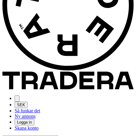
SEK
Så funkar det
Ny annons
Logga in
Skapa konto