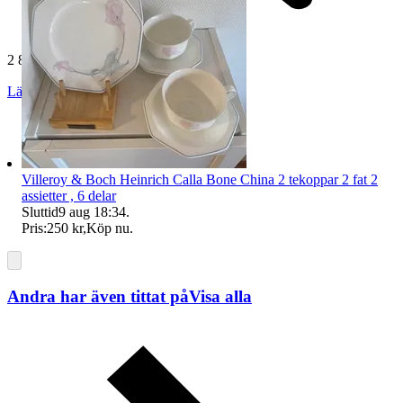
2 857 omdömen
Läs omdömen
Följ
Villeroy & Boch Heinrich Calla Bone China 2 tekoppar 2 fat 2
assietter , 6 delar
Sluttid
9 aug 18:34
.
Pris:
250 kr
,
Köp nu
.
Andra har även tittat på
Visa alla