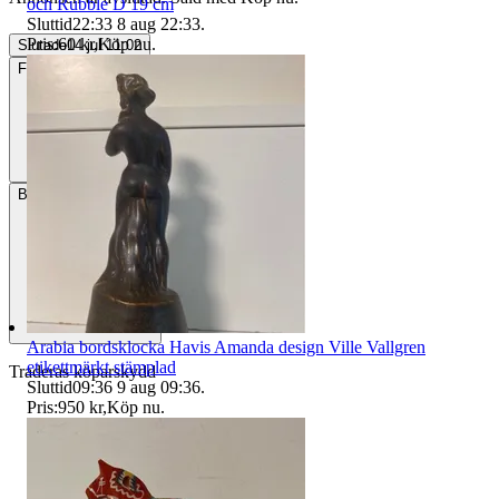
och Rubble D 19 cm
Sluttid
22:33
8 aug 22:33
.
Pris:
60 kr
,
Köp nu
.
Slutade
14 jul 11:02
Frakt
Från 49 kr
Betalning
Via Tradera
Arabia bordsklocka Havis Amanda design Ville Vallgren
etikettmärkt stämplad
Traderas köparskydd
Sluttid
09:36
9 aug 09:36
.
Pris:
950 kr
,
Köp nu
.