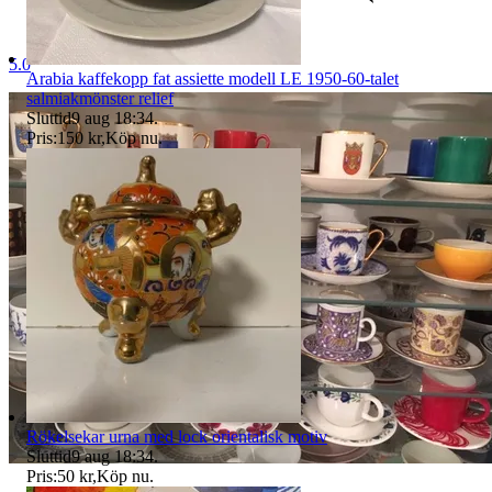
5.0
Arabia kaffekopp fat assiette modell LE 1950-60-talet
salmiakmönster relief
Sluttid
9 aug 18:34
.
Pris:
150 kr
,
Köp nu
.
Rökelsekar urna med lock orientalisk motiv
Sluttid
9 aug 18:34
.
Pris:
50 kr
,
Köp nu
.