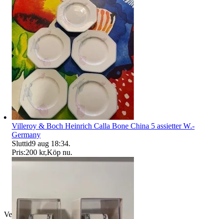
Villeroy & Boch Heinrich Calla Bone China 5 assietter W.-
Germany
Sluttid
9 aug 18:34
.
Pris:
200 kr
,
Köp nu
.
Verifierad