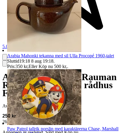
5.0
Arabia Mahonki tekanna med sil Ulla Procopé 1960-talet
Sluttid
19:18
8 aug 19:18
.
Pris:
350 kr
,
Eller Köp nu
500 kr
,
.
Arabia mugg kopp Rauman
Raatihuone Raumo rådhus
Finland
Avslutad
14 jul 11:02
250 kr
265 kr med köparskydd.
Läs mer
Paw Patrol tallrik porslin med karaktärerna Chase, Marshall
Annonsen är avslutad. Såld med Köp nu.