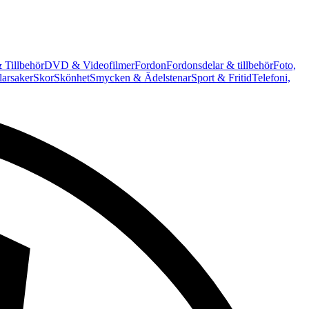
 Tillbehör
DVD & Videofilmer
Fordon
Fordonsdelar & tillbehör
Foto,
arsaker
Skor
Skönhet
Smycken & Ädelstenar
Sport & Fritid
Telefoni,