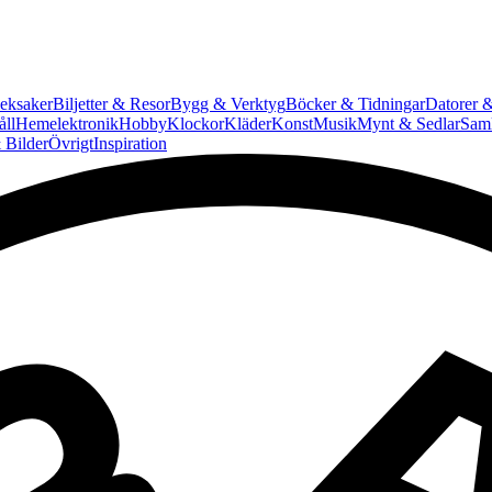
eksaker
Biljetter & Resor
Bygg & Verktyg
Böcker & Tidningar
Datorer &
ll
Hemelektronik
Hobby
Klockor
Kläder
Konst
Musik
Mynt & Sedlar
Saml
 Bilder
Övrigt
Inspiration