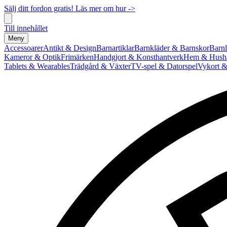
Sälj ditt fordon gratis! Läs mer om hur ->
Till innehållet
Meny
Accessoarer
Antikt & Design
Barnartiklar
Barnkläder & Barnskor
Barnl
Kameror & Optik
Frimärken
Handgjort & Konsthantverk
Hem & Hushå
Tablets & Wearables
Trädgård & Växter
TV-spel & Datorspel
Vykort &