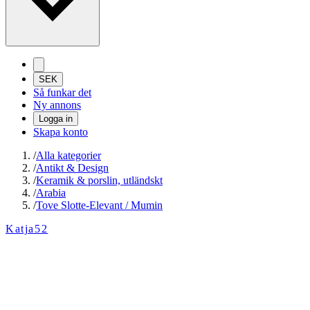
SEK
Så funkar det
Ny annons
Logga in
Skapa konto
/
Alla kategorier
/
Antikt & Design
/
Keramik & porslin, utländskt
/
Arabia
/
Tove Slotte-Elevant / Mumin
Katja52