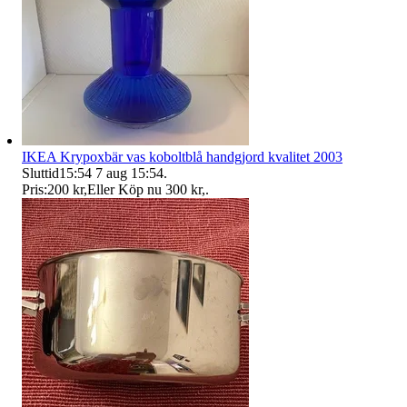
IKEA Krypoxbär vas koboltblå handgjord kvalitet 2003
Sluttid
15:54
7 aug 15:54
.
Pris:
200 kr
,
Eller Köp nu
300 kr
,
.