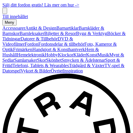
Sälj ditt fordon gratis! Läs mer om hur ->
Till innehållet
Meny
Accessoarer
Antikt & Design
Barnartiklar
Barnkläder &
Barnskor
Barnleksaker
Biljetter & Resor
Bygg & Verktyg
Böcker &
Tidningar
Datorer & Tillbehör
DVD &
Videofilmer
Fordon
Fordonsdelar & tillbehör
Foto, Kameror &
Optik
Frimärken
Handgjort & Konsthantverk
Hem &
Hushåll
Hemelektronik
Hobby
Klockor
Kläder
Konst
Musik
Mynt &
Sedlar
Samlarsaker
Skor
Skönhet
Smycken & Ädelstenar
Sport &
Fritid
Telefoni, Tablets & Wearables
Trädgård & Växter
TV-spel &
Datorspel
Vykort & Bilder
Övrigt
Inspiration