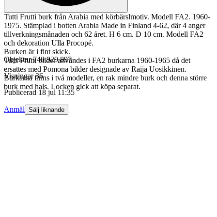
Tutti Frutti burk från Arabia med körbärslmotiv. Modell FA2. 1960-
1975. Stämplad i botten Arabia Made in Finland 4-62, där 4 anger
tillverkningsmånaden och 62 året. H 6 cm. D 10 cm. Modell FA2
och dekoration Ulla Procopé.
Burken är i fint skick.
Objektnr
740 929 897
Tutti Frutti bilder användes i FA2 burkarna 1960-1965 då det
ersattes med Pomona bilder designade av Raija Uosikkinen.
Visningar
36
Burkarna finns i två modeller, en rak mindre burk och denna större
burk med hals. Locken gick att köpa separat.
Publicerad
18 jul 11:35
Anmäl
Sälj liknande