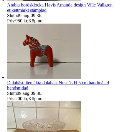
Arabia bordsklocka Havis Amanda design Ville Vallgren
etikettmärkt stämplad
Sluttid
9 aug 09:36
.
Pris:
950 kr
,
Köp nu
.
Dalahäst liten äkta dalahäst Nusnäs H 5 cm handmålad
handsnidad
Sluttid
9 aug 09:36
.
Pris:
200 kr
,
Köp nu
.