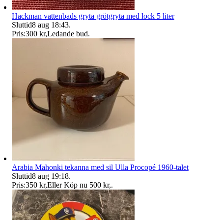
Hackman vattenbads gryta grötgryta med lock 5 liter
Sluttid
8 aug 18:43
.
Pris:
300 kr
,
Ledande bud
.
Arabia Mahonki tekanna med sil Ulla Procopé 1960-talet
Sluttid
8 aug 19:18
.
Pris:
350 kr
,
Eller Köp nu
500 kr
,
.