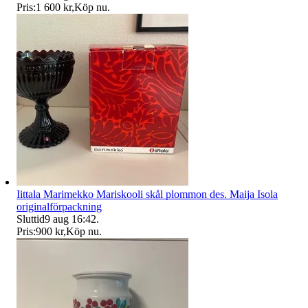
Pris:
1 600 kr
,
Köp nu
.
Iittala Marimekko Mariskooli skål plommon des. Maija Isola
originalförpackning
Sluttid
9 aug 16:42
.
Pris:
900 kr
,
Köp nu
.