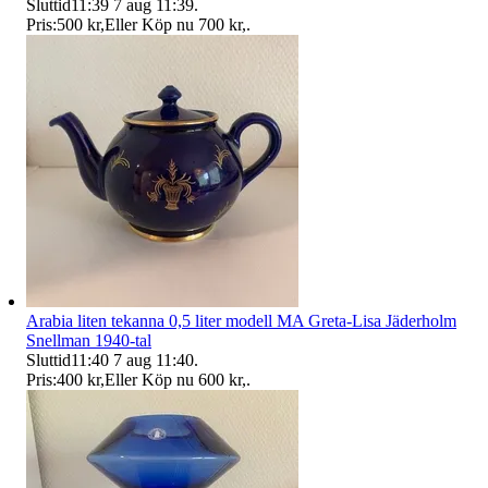
Sluttid
11:39
7 aug 11:39
.
Pris:
500 kr
,
Eller Köp nu
700 kr
,
.
Arabia liten tekanna 0,5 liter modell MA Greta-Lisa Jäderholm
Snellman 1940-tal
Sluttid
11:40
7 aug 11:40
.
Pris:
400 kr
,
Eller Köp nu
600 kr
,
.