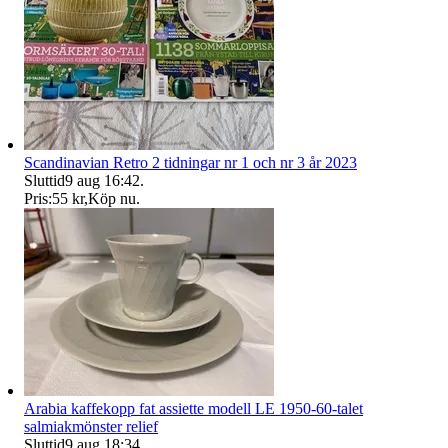
Scandinavian Retro 2 tidningar nr 1 och nr 3 år 2023
Sluttid
9 aug 16:42
.
Pris:
55 kr
,
Köp nu
.
Arabia kaffekopp fat assiette modell LE 1950-60-talet
salmiakmönster relief
Sluttid
9 aug 18:34
.