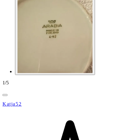
1
/
5
Katja52