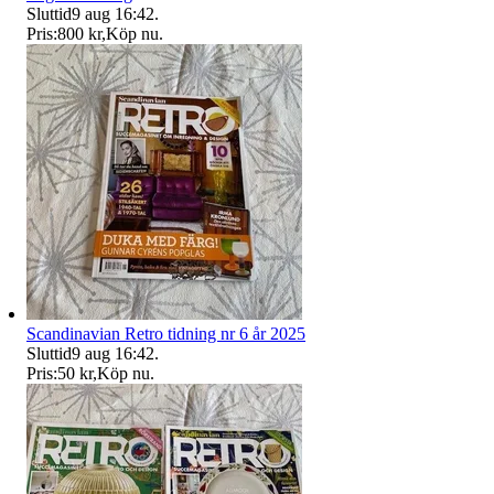
Sluttid
9 aug 16:42
.
Pris:
800 kr
,
Köp nu
.
Scandinavian Retro tidning nr 6 år 2025
Sluttid
9 aug 16:42
.
Pris:
50 kr
,
Köp nu
.