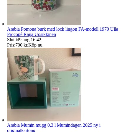
Arabia Pomona burk med lock lingon FA-modell 1970 Ulla
Procopé Raija Uosikkinen
Sluttid
9 aug 16:42
.
Pris:
700 kr
,
Köp nu
.
Arabia Mumin mugg 0,3 l Mumindagen 2025 ny i
originalkartong