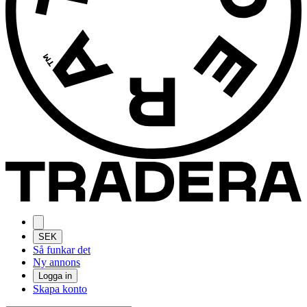
SEK
Så funkar det
Ny annons
Logga in
Skapa konto