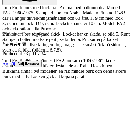
Tutti Frutti burk med lock från Arabia med hallonmotiv. Modell
FA2. 1960-1975. Stämplad i botten Arabia Made in Finland 11-63,
där 11 anger tillverkningsmånaden och 63 året. H 9 cm med lock,
8,5 cm utan lock. D 9,5 cm. Lockets diameter 10 cm. Modell FA2
och dekoration Ulla Procopé.
Objektnr
741 657 608
Burken är i bra begagnad skick. Locket har en skada, se bild 5. Runt
stämpel i botten mörkare parti, se bilderna. Prickarna på locket
Visningar
48
kommer från tillverkningen. Inga nagg. Lite små sträck på sidorna,
svårt att få bild. (bilderna 6,7,8).
Publicerad
23 jul 07:34
Tutti Frutti bilder användes i FA2 burkarna 1960-1965 då det
Anmäl
Sälj liknande
ersattes med Pomona bilder designade av Raija Uosikkinen.
Burkarna finns i två modeller, en rak mindre burk och denna större
burk med hals. Locken gick att köpa separat.