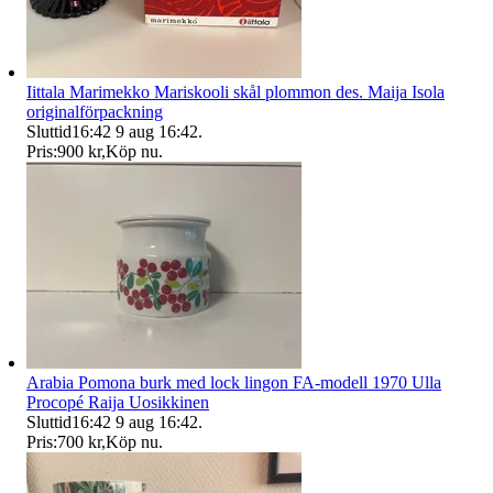
Iittala Marimekko Mariskooli skål plommon des. Maija Isola
originalförpackning
Sluttid
16:42
9 aug 16:42
.
Pris:
900 kr
,
Köp nu
.
Arabia Pomona burk med lock lingon FA-modell 1970 Ulla
Procopé Raija Uosikkinen
Sluttid
16:42
9 aug 16:42
.
Pris:
700 kr
,
Köp nu
.