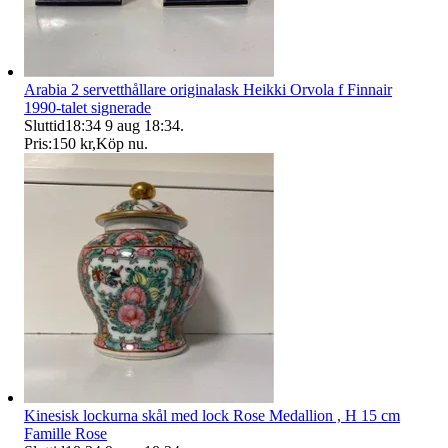
Arabia 2 servetthållare originalask Heikki Orvola f Finnair
1990-talet signerade
Sluttid
18:34
9 aug 18:34
.
Pris:
150 kr
,
Köp nu
.
Kinesisk lockurna skål med lock Rose Medallion , H 15 cm
Famille Rose