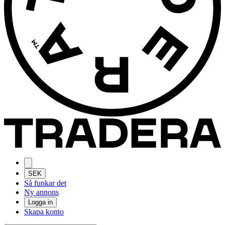
SEK
Så funkar det
Ny annons
Logga in
Skapa konto