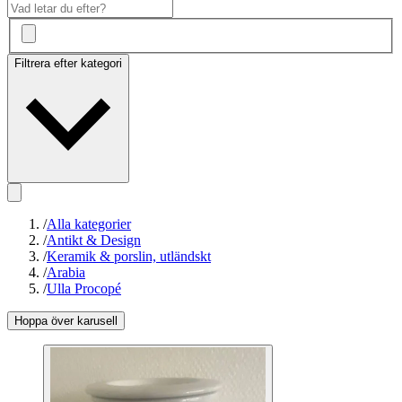
Filtrera efter kategori
/
Alla kategorier
/
Antikt & Design
/
Keramik & porslin, utländskt
/
Arabia
/
Ulla Procopé
Hoppa över karusell