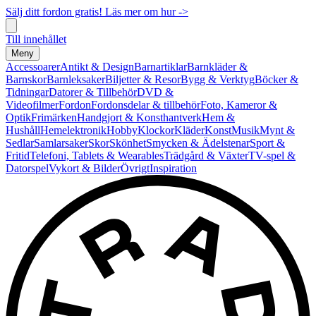
Sälj ditt fordon gratis! Läs mer om hur ->
Till innehållet
Meny
Accessoarer
Antikt & Design
Barnartiklar
Barnkläder &
Barnskor
Barnleksaker
Biljetter & Resor
Bygg & Verktyg
Böcker &
Tidningar
Datorer & Tillbehör
DVD &
Videofilmer
Fordon
Fordonsdelar & tillbehör
Foto, Kameror &
Optik
Frimärken
Handgjort & Konsthantverk
Hem &
Hushåll
Hemelektronik
Hobby
Klockor
Kläder
Konst
Musik
Mynt &
Sedlar
Samlarsaker
Skor
Skönhet
Smycken & Ädelstenar
Sport &
Fritid
Telefoni, Tablets & Wearables
Trädgård & Växter
TV-spel &
Datorspel
Vykort & Bilder
Övrigt
Inspiration