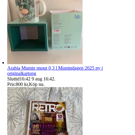
Arabia Mumin mugg 0,3 l Mumindagen 2025 ny i
originalkartong
Sluttid
16:42
9 aug 16:42
.
Pris:
800 kr
,
Köp nu
.