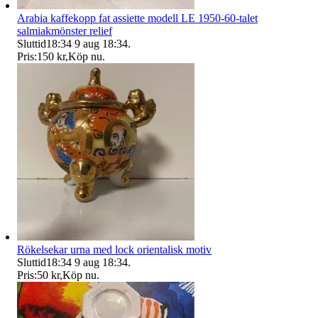
Arabia kaffekopp fat assiette modell LE 1950-60-talet
salmiakmönster relief
Sluttid
18:34
9 aug 18:34
.
Pris:
150 kr
,
Köp nu
.
Rökelsekar urna med lock orientalisk motiv
Sluttid
18:34
9 aug 18:34
.
Pris:
50 kr
,
Köp nu
.