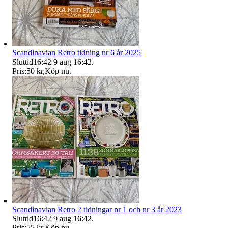
Scandinavian Retro tidning nr 6 år 2025
Sluttid
16:42
9 aug 16:42
.
Pris:
50 kr
,
Köp nu
.
Scandinavian Retro 2 tidningar nr 1 och nr 3 år 2023
Sluttid
16:42
9 aug 16:42
.
Pris:
55 kr
,
Köp nu
.