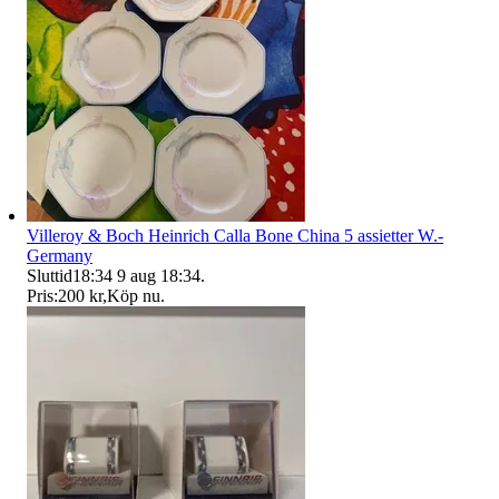
Villeroy & Boch Heinrich Calla Bone China 5 assietter W.-
Germany
Sluttid
18:34
9 aug 18:34
.
Pris:
200 kr
,
Köp nu
.