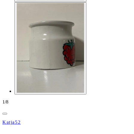
1
/
8
Katja52