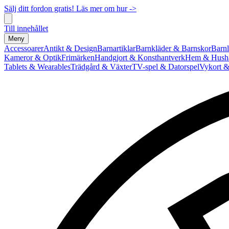
Sälj ditt fordon gratis! Läs mer om hur ->
Till innehållet
Meny
Accessoarer
Antikt & Design
Barnartiklar
Barnkläder & Barnskor
Barnl
Kameror & Optik
Frimärken
Handgjort & Konsthantverk
Hem & Hushå
Tablets & Wearables
Trädgård & Växter
TV-spel & Datorspel
Vykort &