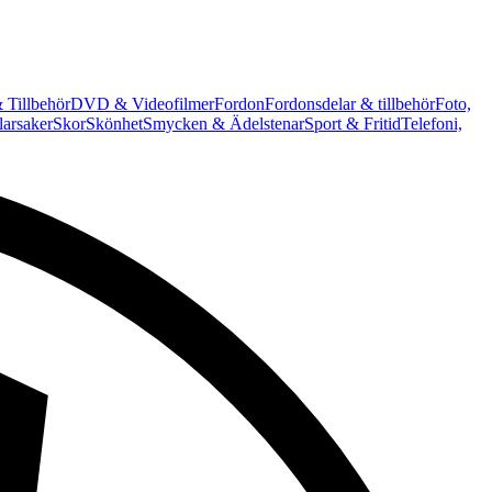
 Tillbehör
DVD & Videofilmer
Fordon
Fordonsdelar & tillbehör
Foto,
arsaker
Skor
Skönhet
Smycken & Ädelstenar
Sport & Fritid
Telefoni,