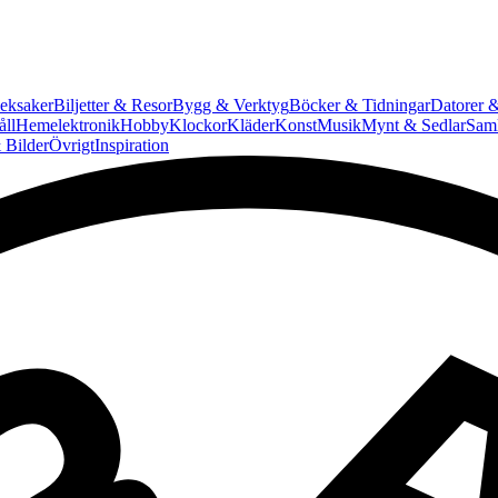
eksaker
Biljetter & Resor
Bygg & Verktyg
Böcker & Tidningar
Datorer &
ll
Hemelektronik
Hobby
Klockor
Kläder
Konst
Musik
Mynt & Sedlar
Saml
 Bilder
Övrigt
Inspiration