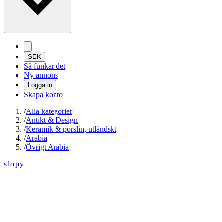
SEK
Så funkar det
Ny annons
Logga in
Skapa konto
/
Alla kategorier
/
Antikt & Design
/
Keramik & porslin, utländskt
/
Arabia
/
Övrigt Arabia
slopy