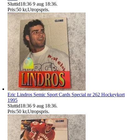
Sluttid
18:36
9 aug 18:36
.
Pris:
50 kr
,
Utropspris
.
Eric Lindros Semic Sport Cards Special nr 262 Hockeykort
1995
Sluttid
18:36
9 aug 18:36
.
Pris:
50 kr
,
Utropspris
.