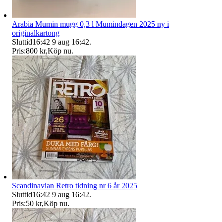
Arabia Mumin mugg 0,3 l Mumindagen 2025 ny i
originalkartong
Sluttid
16:42
9 aug 16:42
.
Pris:
800 kr
,
Köp nu
.
Scandinavian Retro tidning nr 6 år 2025
Sluttid
16:42
9 aug 16:42
.
Pris:
50 kr
,
Köp nu
.