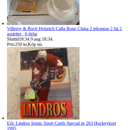
Villeroy & Boch Heinrich Calla Bone China 2 tekoppar 2 fat 2
assietter , 6 delar
Sluttid
18:34
9 aug 18:34
.
Pris:
250 kr
,
Köp nu
.
Eric Lindros Semic Sport Cards Special nr 263 Hockeykort
1995