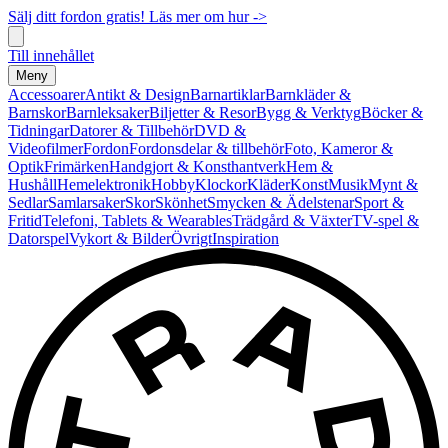
Sälj ditt fordon gratis! Läs mer om hur ->
Till innehållet
Meny
Accessoarer
Antikt & Design
Barnartiklar
Barnkläder &
Barnskor
Barnleksaker
Biljetter & Resor
Bygg & Verktyg
Böcker &
Tidningar
Datorer & Tillbehör
DVD &
Videofilmer
Fordon
Fordonsdelar & tillbehör
Foto, Kameror &
Optik
Frimärken
Handgjort & Konsthantverk
Hem &
Hushåll
Hemelektronik
Hobby
Klockor
Kläder
Konst
Musik
Mynt &
Sedlar
Samlarsaker
Skor
Skönhet
Smycken & Ädelstenar
Sport &
Fritid
Telefoni, Tablets & Wearables
Trädgård & Växter
TV-spel &
Datorspel
Vykort & Bilder
Övrigt
Inspiration