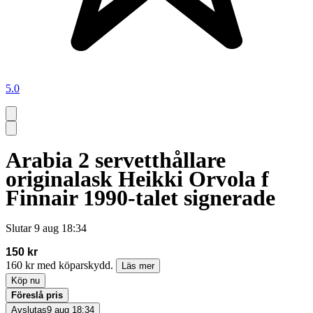
5.0
Arabia 2 servetthållare
originalask Heikki Orvola f
Finnair 1990-talet signerade
Slutar
9 aug 18:34
150 kr
160 kr med köparskydd.
Läs mer
Köp nu
Föreslå pris
Avslutas
9 aug 18:34