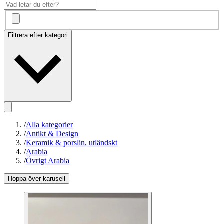
Filtrera efter kategori
/
Alla kategorier
/
Antikt & Design
/
Keramik & porslin, utländskt
/
Arabia
/
Övrigt Arabia
Hoppa över karusell