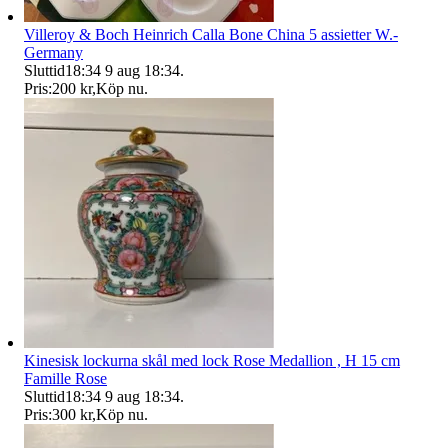
Villeroy & Boch Heinrich Calla Bone China 5 assietter W.-
Germany
Sluttid
18:34
9 aug 18:34
.
Pris:
200 kr
,
Köp nu
.
Kinesisk lockurna skål med lock Rose Medallion , H 15 cm
Famille Rose
Sluttid
18:34
9 aug 18:34
.
Pris:
300 kr
,
Köp nu
.