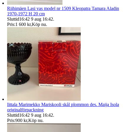
Riihimäen Lasi vas model nr 1509 Kleopatra Tamara Aladin
1970-1972 H 20 cm
Sluttid
16:42
9 aug 16:42
.
Pris:
1 600 kr
,
Köp nu
.
Iittala Marimekko Mariskooli skål plommon des. Maija Isola
originalförpackning
Sluttid
16:42
9 aug 16:42
.
Pris:
900 kr
,
Köp nu
.