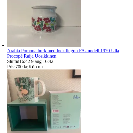
Arabia Pomona burk med lock lingon FA-modell 1970 Ulla
Procopé Raija Uosikkinen
Sluttid
16:42
9 aug 16:42
.
Pris:
700 kr
,
Köp nu
.