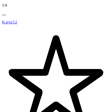
1
/
4
Katja52