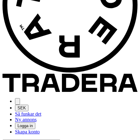
SEK
Så funkar det
Ny annons
Logga in
Skapa konto