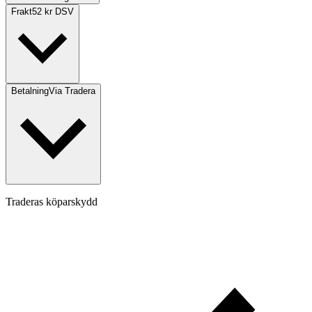
Frakt
52 kr DSV
Betalning
Via Tradera
Traderas köparskydd