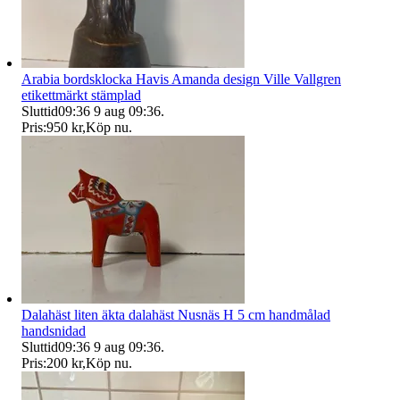
Arabia bordsklocka Havis Amanda design Ville Vallgren
etikettmärkt stämplad
Sluttid
09:36
9 aug 09:36
.
Pris:
950 kr
,
Köp nu
.
Dalahäst liten äkta dalahäst Nusnäs H 5 cm handmålad
handsnidad
Sluttid
09:36
9 aug 09:36
.
Pris:
200 kr
,
Köp nu
.