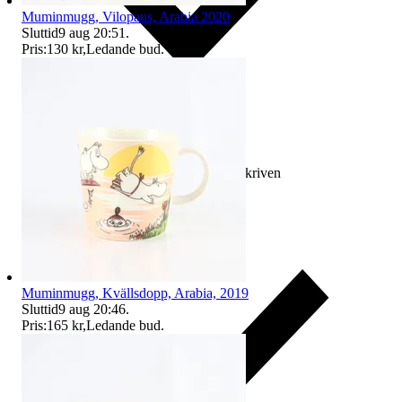
Muminmugg, Vilopaus, Arabia 2020
Sluttid
9 aug 20:51
.
Pris:
130 kr
,
Ledande bud
.
Ersättning om varan inte är som beskriven
Muminmugg, Kvällsdopp, Arabia, 2019
Sluttid
9 aug 20:46
.
Pris:
165 kr
,
Ledande bud
.