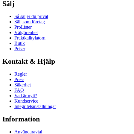
Sälj
Så säljer du privat
Sälj som företag
ProLister
Välgörenhet
Fraktkalkylatorn
Butik
Priser
Kontakt & Hjälp
Regler
Press
Säkerhet
FAQ
Vad är nytt?
Kundservice
Integritetsinställningar
Information
Användaravtal