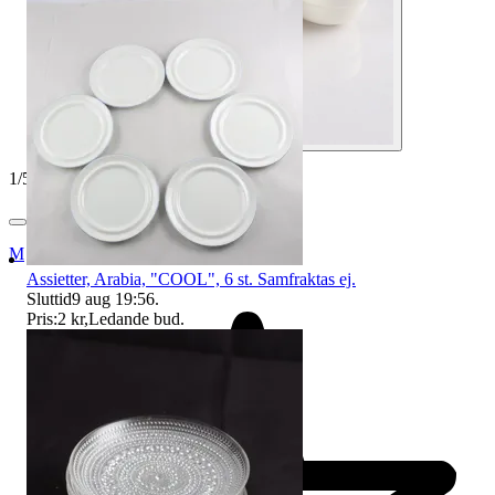
1
/
5
Myrorna
Assietter, Arabia, "COOL", 6 st. Samfraktas ej.
Sluttid
9 aug 19:56
.
Pris:
2 kr
,
Ledande bud
.