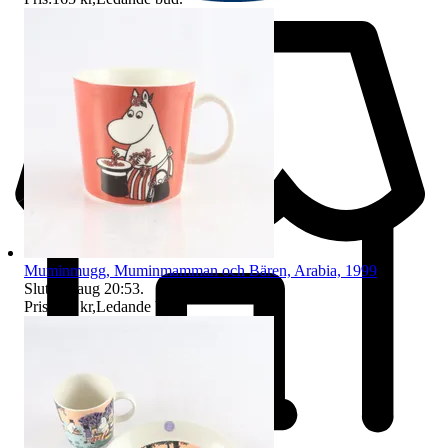
Muminmugg, Muminmamman och Bären, Arabia, 1999
Sluttid
9 aug 20:53
.
Pris:
120 kr
,
Ledande bud
.