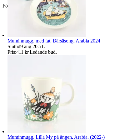
Företag
Muminmugg, med fat, Bärsäsong, Arabia 2024
Sluttid
9 aug 20:51
.
Pris:
411 kr
,
Ledande bud
.
Muminmugg, Lilla My på ängen, Arabia, (2022-)