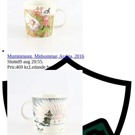
Ersättning om du inte får din vara
Muminmugg, Midsommar, Arabia, 2016
Sluttid
9 aug 20:55
.
Pris:
469 kr
,
Ledande bud
.