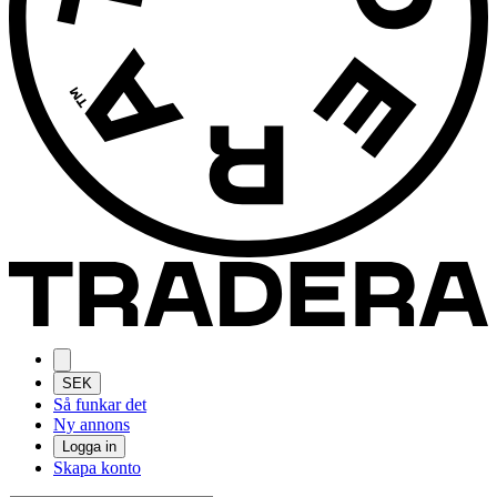
SEK
Så funkar det
Ny annons
Logga in
Skapa konto