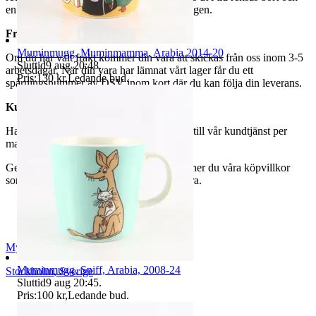
en avgift på 84 kr dras av från återbetalningen.
Frakt
Muminmugg, Muminmamma, Arabia 2014-20
Om du har valt frakt kommer din vara att skickas från oss inom 3-5
Sluttid
9 aug 20:48
.
arbetsdagar. När din vara har lämnat vårt lager får du ett
Pris:
130 kr
,
Ledande bud
.
spårningsnummer av DSV inom kort där du kan följa din leverans.
Kundservice
Har du frågor eller funderingar hör av dig till vår kundtjänst per
mail:
webbshop@myrorna.se
.
Genom att buda på våra annonser godkänner du våra köpvillkor
som du hittar på vår infosida här på Tradera.
Myrorna
Muminmugg, Sniff, Arabia, 2008-24
Stockholm
,
Sverige
Sluttid
9 aug 20:45
.
Pris:
100 kr
,
Ledande bud
.