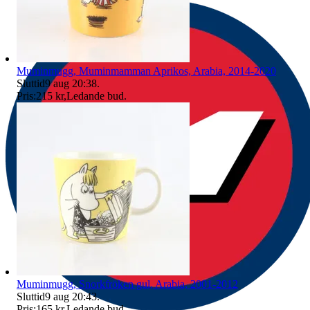
Muminmugg, Muminmamman Aprikos, Arabia, 2014-2020
Sluttid
9 aug 20:38
.
Pris:
215 kr
,
Ledande bud
.
Muminmugg, Snorkfröken gul, Arabia, 2001-2012
Sluttid
9 aug 20:43
.
Pris:
165 kr
,
Ledande bud
.