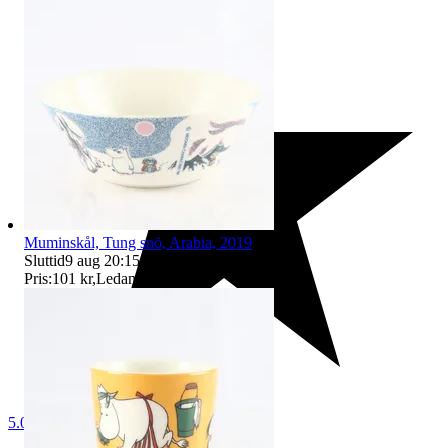
Muminskål, Tung snö, Arabia, 2019
Sluttid
9 aug 20:15
.
Pris:
101 kr
,
Ledande bud
.
5.0