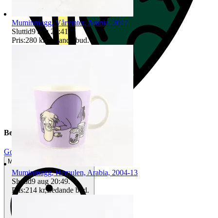
Muminmugg, Vårvinter, Arabia, 2017
Sluttid
9 aug 20:41
.
Pris:
280 kr
,
Ledande bud
.
Beskrivning
Gott använt skick
Mindre tecken på användning
Muminmugg, Hemulen, Arabia, 2004-13
Sluttid
9 aug 20:49
.
Pris:
214 kr
,
Ledande bud
.