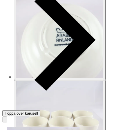
Hoppa över karusell