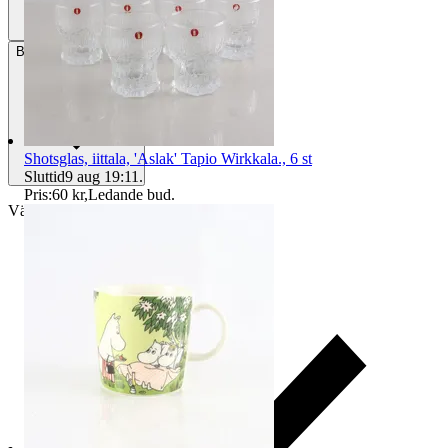
Betalning
Via Tradera
Shotsglas, iittala, 'Aslak' Tapio Wirkkala., 6 st
Sluttid
9 aug 19:11
.
Pris:
60 kr
,
Ledande bud
.
Välj till köparskydd