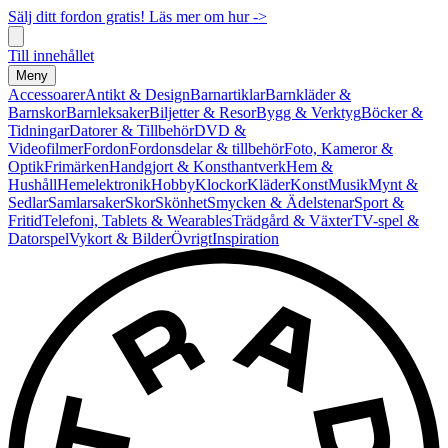
Sälj ditt fordon gratis! Läs mer om hur ->
Till innehållet
Meny
Accessoarer
Antikt & Design
Barnartiklar
Barnkläder &
Barnskor
Barnleksaker
Biljetter & Resor
Bygg & Verktyg
Böcker &
Tidningar
Datorer & Tillbehör
DVD &
Videofilmer
Fordon
Fordonsdelar & tillbehör
Foto, Kameror &
Optik
Frimärken
Handgjort & Konsthantverk
Hem &
Hushåll
Hemelektronik
Hobby
Klockor
Kläder
Konst
Musik
Mynt &
Sedlar
Samlarsaker
Skor
Skönhet
Smycken & Ädelstenar
Sport &
Fritid
Telefoni, Tablets & Wearables
Trädgård & Växter
TV-spel &
Datorspel
Vykort & Bilder
Övrigt
Inspiration