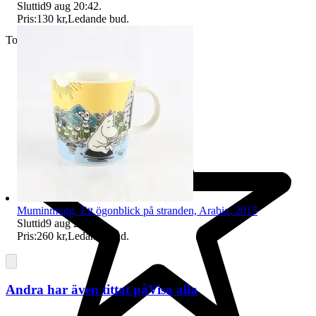
Sluttid
9 aug 20:42
.
Pris:
130 kr
,
Ledande bud
.
Toppsäljare
Muminmugg, Ett ögonblick på stranden, Arabia, 2015
Sluttid
9 aug 20:56
.
Pris:
260 kr
,
Ledande bud
.
Andra har även tittat på
Visa alla