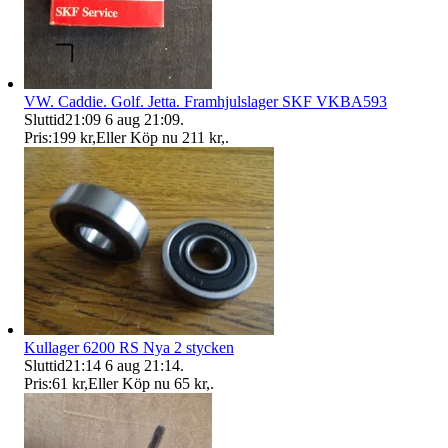
VW. Caddie. Golf. Jetta. Framhjulslager SKF VKBA593
Sluttid
21:09
6 aug 21:09
.
Pris:
199 kr
,
Eller Köp nu
211 kr
,
.
Kullager 6200 RS Nya 2 stycken
Sluttid
21:14
6 aug 21:14
.
Pris:
61 kr
,
Eller Köp nu
65 kr
,
.