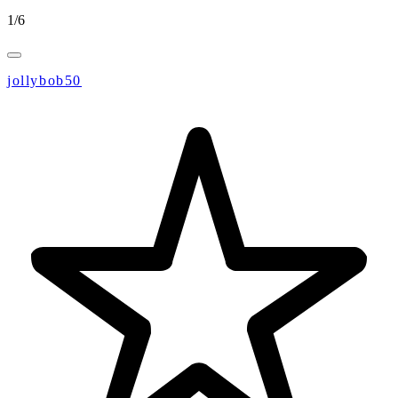
1
/
6
jollybob50