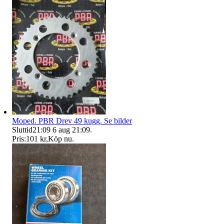
Moped. PBR Drev 49 kugg. Se bilder
Sluttid
21:09
6 aug 21:09
.
Pris:
101 kr
,
Köp nu
.