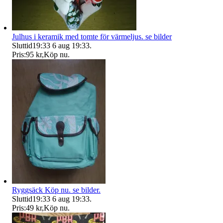
Julhus i keramik med tomte för värmeljus. se bilder
Sluttid
19:33
6 aug 19:33
.
Pris:
95 kr
,
Köp nu
.
Ryggsäck Köp nu. se bilder.
Sluttid
19:33
6 aug 19:33
.
Pris:
49 kr
,
Köp nu
.