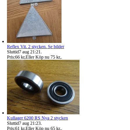
Reflex Vit. 2 stycken. Se bilder
Sluttid
7 aug 21:21
.
Pris:
66 kr
,
Eller Köp nu
75 kr
,
.
Kullager 6200 RS Nya 2 stycken
Sluttid
7 aug 21:23
.
Pris:
61 kr
,
Eller Köp nu
65 kr
,
.