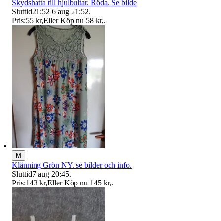
Skydshatta till hjulbultar. Röda. Se bilde
Sluttid
21:52
6 aug 21:52
.
Pris:
55 kr
,
Eller Köp nu
58 kr
,
.
M
Klänning Grön NY. se bilder och info.
Sluttid
7 aug 20:45
.
Pris:
143 kr
,
Eller Köp nu
145 kr
,
.