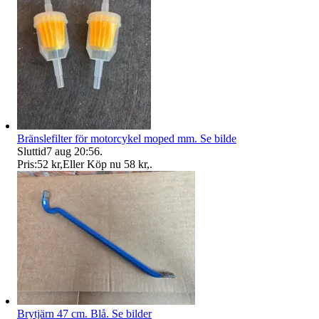
Bränslefilter för motorcykel moped mm. Se bilde
Sluttid
7 aug 20:56
.
Pris:
52 kr
,
Eller Köp nu
58 kr
,
.
Brytjärn 47 cm. Blå. Se bilder