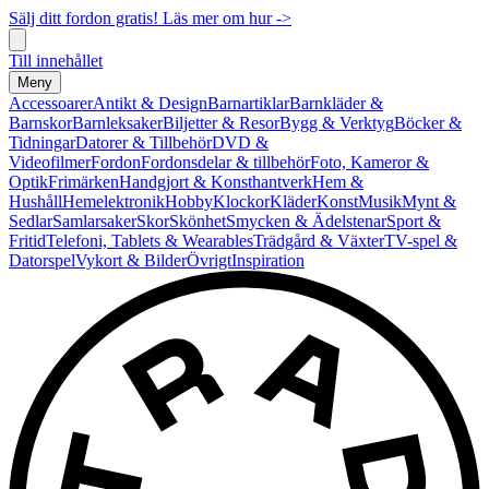
Sälj ditt fordon gratis! Läs mer om hur ->
Till innehållet
Meny
Accessoarer
Antikt & Design
Barnartiklar
Barnkläder &
Barnskor
Barnleksaker
Biljetter & Resor
Bygg & Verktyg
Böcker &
Tidningar
Datorer & Tillbehör
DVD &
Videofilmer
Fordon
Fordonsdelar & tillbehör
Foto, Kameror &
Optik
Frimärken
Handgjort & Konsthantverk
Hem &
Hushåll
Hemelektronik
Hobby
Klockor
Kläder
Konst
Musik
Mynt &
Sedlar
Samlarsaker
Skor
Skönhet
Smycken & Ädelstenar
Sport &
Fritid
Telefoni, Tablets & Wearables
Trädgård & Växter
TV-spel &
Datorspel
Vykort & Bilder
Övrigt
Inspiration