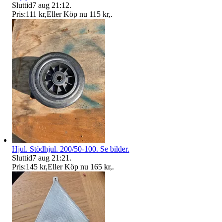
Sluttid
7 aug 21:12
.
Pris:
111 kr
,
Eller Köp nu
115 kr
,
.
Hjul. Stödhjul. 200/50-100. Se bilder.
Sluttid
7 aug 21:21
.
Pris:
145 kr
,
Eller Köp nu
165 kr
,
.