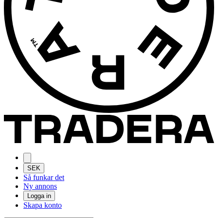
SEK
Så funkar det
Ny annons
Logga in
Skapa konto