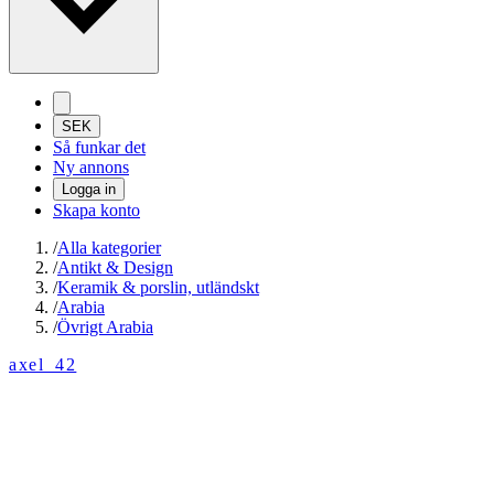
SEK
Så funkar det
Ny annons
Logga in
Skapa konto
/
Alla kategorier
/
Antikt & Design
/
Keramik & porslin, utländskt
/
Arabia
/
Övrigt Arabia
axel_42