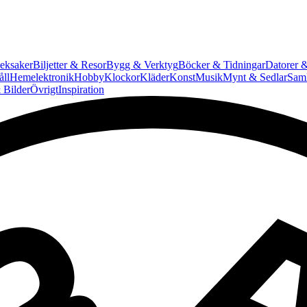
eksaker
Biljetter & Resor
Bygg & Verktyg
Böcker & Tidningar
Datorer &
ll
Hemelektronik
Hobby
Klockor
Kläder
Konst
Musik
Mynt & Sedlar
Saml
 Bilder
Övrigt
Inspiration