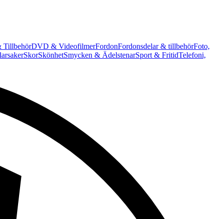
 Tillbehör
DVD & Videofilmer
Fordon
Fordonsdelar & tillbehör
Foto,
arsaker
Skor
Skönhet
Smycken & Ädelstenar
Sport & Fritid
Telefoni,