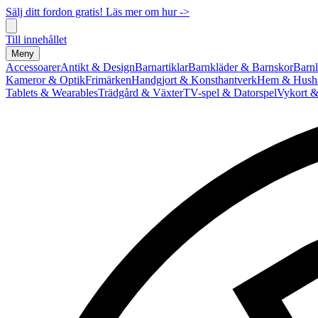
Sälj ditt fordon gratis! Läs mer om hur ->
Till innehållet
Meny
Accessoarer
Antikt & Design
Barnartiklar
Barnkläder & Barnskor
Barnl
Kameror & Optik
Frimärken
Handgjort & Konsthantverk
Hem & Hushå
Tablets & Wearables
Trädgård & Växter
TV-spel & Datorspel
Vykort &