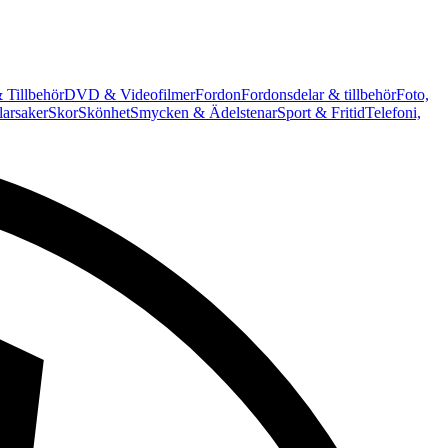
 Tillbehör
DVD & Videofilmer
Fordon
Fordonsdelar & tillbehör
Foto,
arsaker
Skor
Skönhet
Smycken & Ädelstenar
Sport & Fritid
Telefoni,