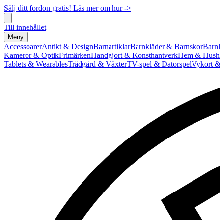
Sälj ditt fordon gratis! Läs mer om hur ->
Till innehållet
Meny
Accessoarer
Antikt & Design
Barnartiklar
Barnkläder & Barnskor
Barnl
Kameror & Optik
Frimärken
Handgjort & Konsthantverk
Hem & Hushå
Tablets & Wearables
Trädgård & Växter
TV-spel & Datorspel
Vykort &