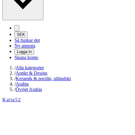
SEK
Så funkar det
Ny annons
Logga in
Skapa konto
/
Alla kategorier
/
Antikt & Design
/
Keramik & porslin, utländskt
/
Arabia
/
Övrigt Arabia
Katja52