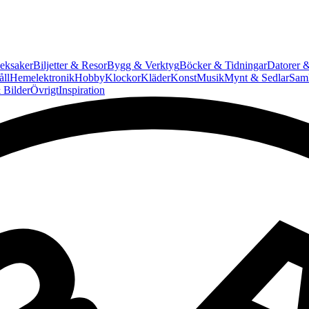
eksaker
Biljetter & Resor
Bygg & Verktyg
Böcker & Tidningar
Datorer &
ll
Hemelektronik
Hobby
Klockor
Kläder
Konst
Musik
Mynt & Sedlar
Saml
 Bilder
Övrigt
Inspiration