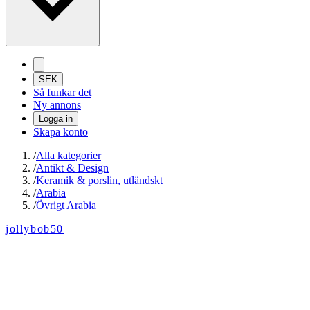
SEK
Så funkar det
Ny annons
Logga in
Skapa konto
/
Alla kategorier
/
Antikt & Design
/
Keramik & porslin, utländskt
/
Arabia
/
Övrigt Arabia
jollybob50