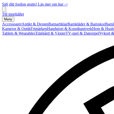
Sälj ditt fordon gratis! Läs mer om hur ->
Till innehållet
Meny
Accessoarer
Antikt & Design
Barnartiklar
Barnkläder & Barnskor
Barnl
Kameror & Optik
Frimärken
Handgjort & Konsthantverk
Hem & Hushå
Tablets & Wearables
Trädgård & Växter
TV-spel & Datorspel
Vykort &