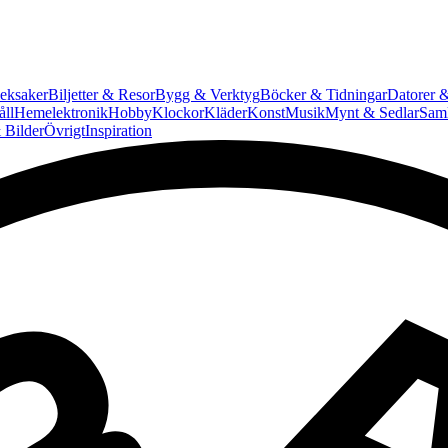
eksaker
Biljetter & Resor
Bygg & Verktyg
Böcker & Tidningar
Datorer &
ll
Hemelektronik
Hobby
Klockor
Kläder
Konst
Musik
Mynt & Sedlar
Saml
 Bilder
Övrigt
Inspiration