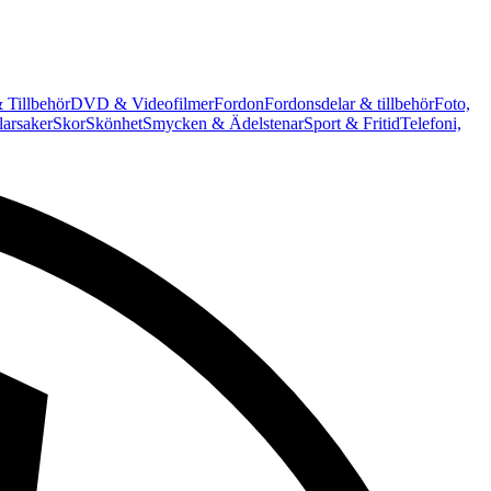
 Tillbehör
DVD & Videofilmer
Fordon
Fordonsdelar & tillbehör
Foto,
arsaker
Skor
Skönhet
Smycken & Ädelstenar
Sport & Fritid
Telefoni,