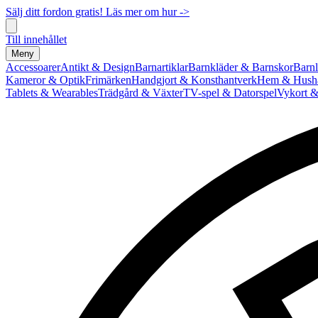
Sälj ditt fordon gratis! Läs mer om hur ->
Till innehållet
Meny
Accessoarer
Antikt & Design
Barnartiklar
Barnkläder & Barnskor
Barnl
Kameror & Optik
Frimärken
Handgjort & Konsthantverk
Hem & Hushå
Tablets & Wearables
Trädgård & Växter
TV-spel & Datorspel
Vykort &