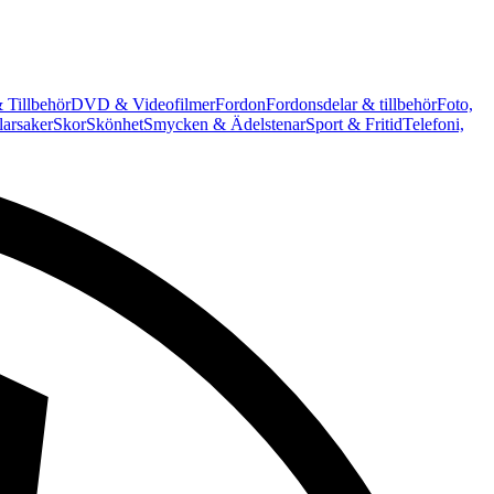
 Tillbehör
DVD & Videofilmer
Fordon
Fordonsdelar & tillbehör
Foto,
arsaker
Skor
Skönhet
Smycken & Ädelstenar
Sport & Fritid
Telefoni,