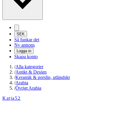
SEK
Så funkar det
Ny annons
Logga in
Skapa konto
/
Alla kategorier
/
Antikt & Design
/
Keramik & porslin, utländskt
/
Arabia
/
Övrigt Arabia
Katja52