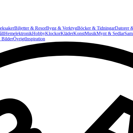
eksaker
Biljetter & Resor
Bygg & Verktyg
Böcker & Tidningar
Datorer &
ll
Hemelektronik
Hobby
Klockor
Kläder
Konst
Musik
Mynt & Sedlar
Saml
 Bilder
Övrigt
Inspiration