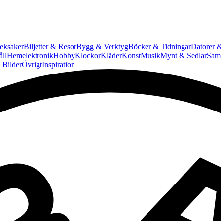
eksaker
Biljetter & Resor
Bygg & Verktyg
Böcker & Tidningar
Datorer &
ll
Hemelektronik
Hobby
Klockor
Kläder
Konst
Musik
Mynt & Sedlar
Saml
 Bilder
Övrigt
Inspiration