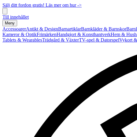
Sälj ditt fordon gratis! Läs mer om hur ->
Till innehållet
Meny
Accessoarer
Antikt & Design
Barnartiklar
Barnkläder & Barnskor
Barnl
Kameror & Optik
Frimärken
Handgjort & Konsthantverk
Hem & Hushå
Tablets & Wearables
Trädgård & Växter
TV-spel & Datorspel
Vykort &