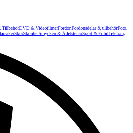
 Tillbehör
DVD & Videofilmer
Fordon
Fordonsdelar & tillbehör
Foto,
arsaker
Skor
Skönhet
Smycken & Ädelstenar
Sport & Fritid
Telefoni,