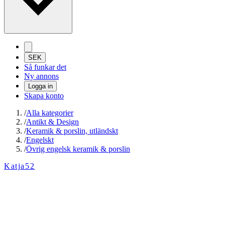
SEK
Så funkar det
Ny annons
Logga in
Skapa konto
/
Alla kategorier
/
Antikt & Design
/
Keramik & porslin, utländskt
/
Engelskt
/
Övrig engelsk keramik & porslin
Katja52