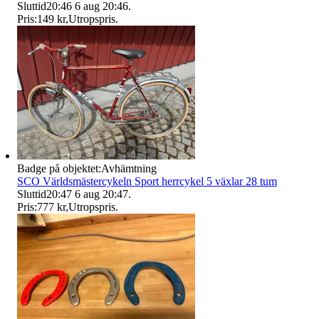
Sluttid
20:46
6 aug 20:46
.
Pris:
149 kr
,
Utropspris
.
Badge på objektet:
Avhämtning
SCO Världsmästercykeln Sport herrcykel 5 växlar 28 tum
Sluttid
20:47
6 aug 20:47
.
Pris:
777 kr
,
Utropspris
.