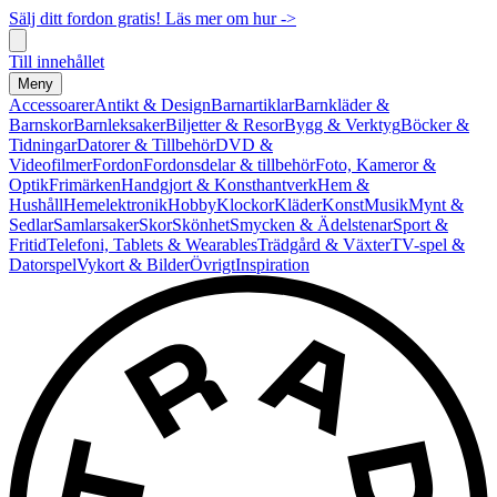
Sälj ditt fordon gratis! Läs mer om hur ->
Till innehållet
Meny
Accessoarer
Antikt & Design
Barnartiklar
Barnkläder &
Barnskor
Barnleksaker
Biljetter & Resor
Bygg & Verktyg
Böcker &
Tidningar
Datorer & Tillbehör
DVD &
Videofilmer
Fordon
Fordonsdelar & tillbehör
Foto, Kameror &
Optik
Frimärken
Handgjort & Konsthantverk
Hem &
Hushåll
Hemelektronik
Hobby
Klockor
Kläder
Konst
Musik
Mynt &
Sedlar
Samlarsaker
Skor
Skönhet
Smycken & Ädelstenar
Sport &
Fritid
Telefoni, Tablets & Wearables
Trädgård & Växter
TV-spel &
Datorspel
Vykort & Bilder
Övrigt
Inspiration