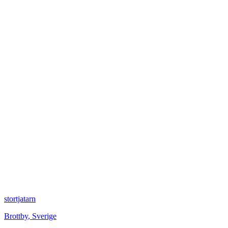
stortjatarn
Brottby
,
Sverige