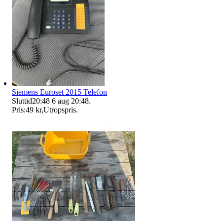
Siemens Euroset 2015 Telefon
Sluttid
20:48
6 aug 20:48
.
Pris:
49 kr
,
Utropspris
.