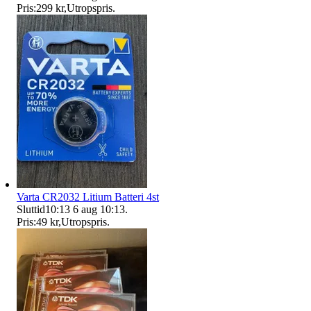
Pris:
299 kr
,
Utropspris
.
Varta CR2032 Litium Batteri 4st
Sluttid
10:13
6 aug 10:13
.
Pris:
49 kr
,
Utropspris
.