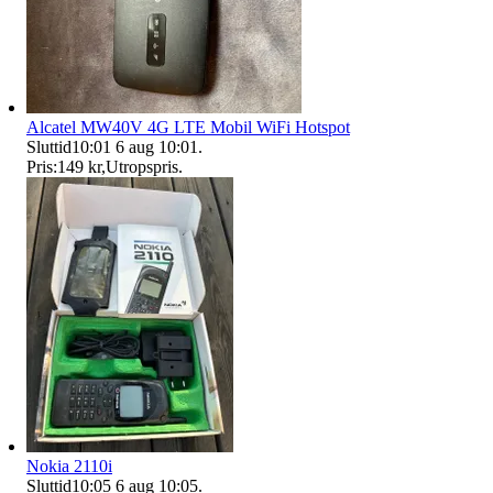
Alcatel MW40V 4G LTE Mobil WiFi Hotspot
Sluttid
10:01
6 aug 10:01
.
Pris:
149 kr
,
Utropspris
.
Nokia 2110i
Sluttid
10:05
6 aug 10:05
.