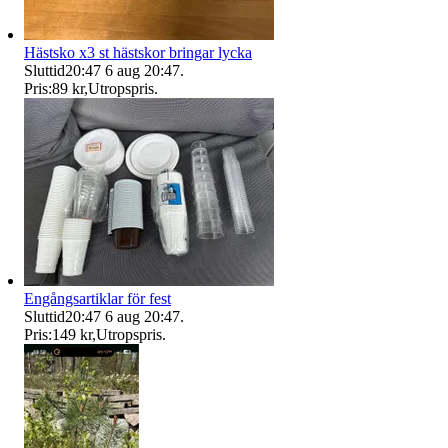
Hästsko x3 st hästskor bringar lycka
Sluttid
20:47
6 aug 20:47
.
Pris:
89 kr
,
Utropspris
.
Engångsartiklar för fest
Sluttid
20:47
6 aug 20:47
.
Pris:
149 kr
,
Utropspris
.