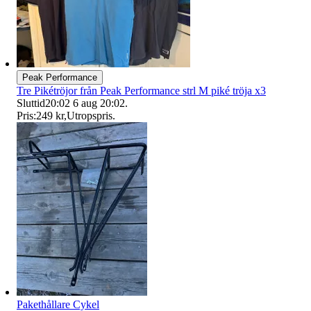
Peak Performance
Tre Pikétröjor från Peak Performance strl M piké tröja x3
Sluttid
20:02
6 aug 20:02
.
Pris:
249 kr
,
Utropspris
.
Pakethållare Cykel