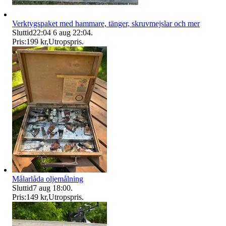
Verktygspaket med hammare, tänger, skruvmejslar och mer
Sluttid
22:04
6 aug 22:04
.
Pris:
199 kr
,
Utropspris
.
Målarlåda oljemålning
Sluttid
7 aug 18:00
.
Pris:
149 kr
,
Utropspris
.