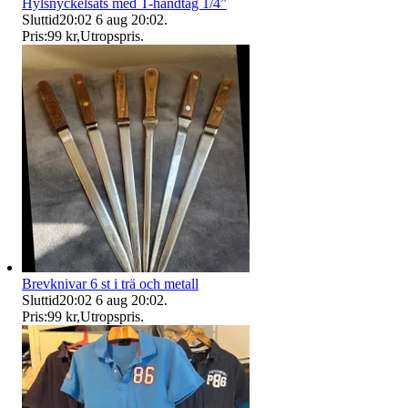
Hylsnyckelsats med T-handtag 1/4”
Sluttid
20:02
6 aug 20:02
.
Pris:
99 kr
,
Utropspris
.
Brevknivar 6 st i trä och metall
Sluttid
20:02
6 aug 20:02
.
Pris:
99 kr
,
Utropspris
.