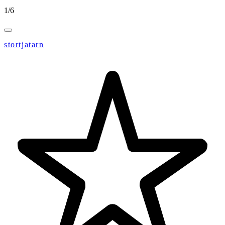
1
/
6
stortjatarn