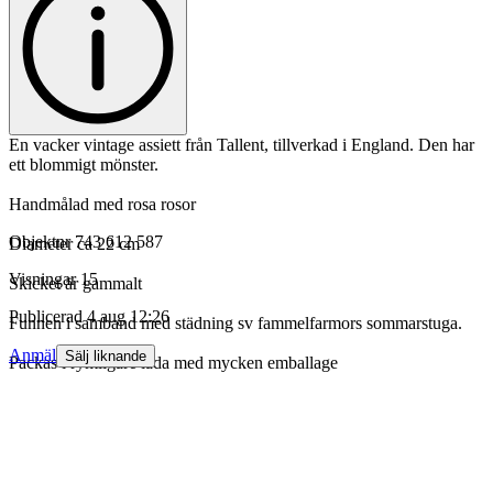
En vacker vintage assiett från Tallent, tillverkad i England. Den har
ett blommigt mönster.
Handmålad med rosa rosor
Objektnr
743 612 587
Diameter ca 22 cm
Visningar
15
Skicket är gammalt
Publicerad
4 aug 12:26
Funnen i samband med städning sv fammelfarmors sommarstuga.
Anmäl
Sälj liknande
Packas i rymligare låda med mycken emballage