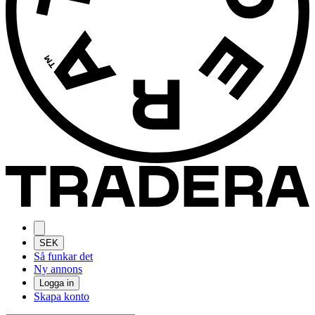
SEK
Så funkar det
Ny annons
Logga in
Skapa konto