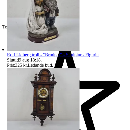
Toppsäljare
Rolf Lidberg troll - "Brudpar" - Skulptur - Figurin
Sluttid
9 aug 18:18
.
Pris:
325 kr
,
Ledande bud
.