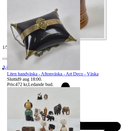
1
/
5
Auktionsbyra
Liten handväska - Aftonväska - Art Deco - Väska
Sluttid
9 aug 18:00
.
Pris:
472 kr
,
Ledande bud
.