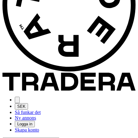
SEK
Så funkar det
Ny annons
Logga in
Skapa konto