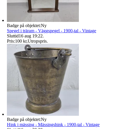
Badge på objektet:
Ny
Spegel i träram - Väggspegel - 1900-tal - Vintage
Sluttid
16 aug 19:22
.
Pris:
100 kr
,
Utropspris
.
Badge på objektet:
Ny
Hink i mässing - Mässingshink - 1900-tal - Vintage