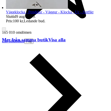
Väggklocka - Pendelur - Väggur - Klocka - Ur - Antfikt
Sluttid
9 aug 18:19
.
Pris:
100 kr
,
Ledande bud
.
165 010 omdömen
Mer från samma butik
Visa alla
Läs omdömen
Följ