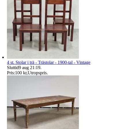
4 st. Stolar i trä - Trästolar - 1900-tal - Vintage
Sluttid
9 aug 21:19
.
Pris:
100 kr
,
Utropspris
.