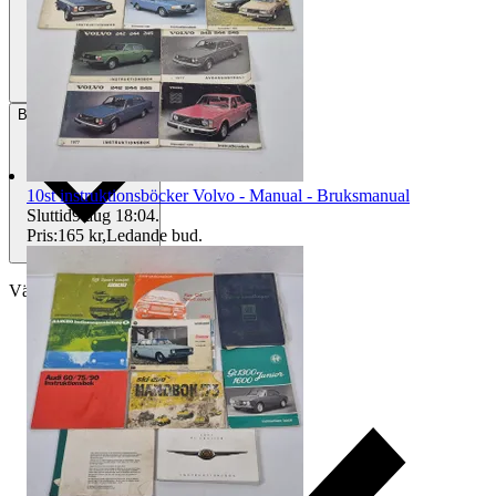
Betalning
Via Tradera
10st instruktionsböcker Volvo - Manual - Bruksmanual
Sluttid
9 aug 18:04
.
Pris:
165 kr
,
Ledande bud
.
Välj till köparskydd