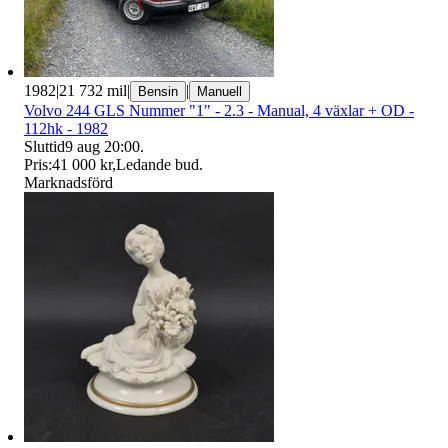
1982
|
21 732 mil
|
|
Bensin
Manuell
Volvo 244 GLS Nummer "1" - 2.3 - Manual, 4 växlar + OD -
112hk - 1982
Sluttid
9 aug 20:00
.
Pris:
41 000 kr
,
Ledande bud
.
Marknadsförd