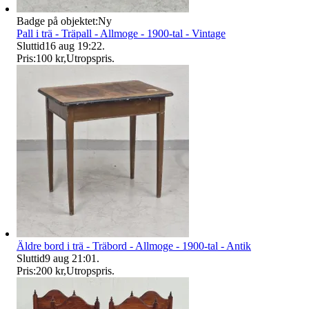
Badge på objektet:
Ny
Pall i trä - Träpall - Allmoge - 1900-tal - Vintage
Sluttid
16 aug 19:22
.
Pris:
100 kr
,
Utropspris
.
Äldre bord i trä - Träbord - Allmoge - 1900-tal - Antik
Sluttid
9 aug 21:01
.
Pris:
200 kr
,
Utropspris
.