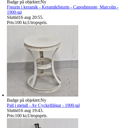
Badge på objektet:
Ny
Figurin i keramik - Keramikfigurin - Capodimonte, Marcolin -
1900-tal
Sluttid
16 aug 20:55
.
Pris:
100 kr
,
Utropspris
.
Badge på objektet:
Ny
Pall i metall - Av Cyckelfälgar - 1900-tal
Sluttid
16 aug 19:43
.
Pris:
100 kr
,
Utropspris
.