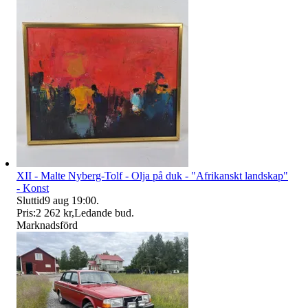
XII - Malte Nyberg-Tolf - Olja på duk - "Afrikanskt landskap"
- Konst
Sluttid
9 aug 19:00
.
Pris:
2 262 kr
,
Ledande bud
.
Marknadsförd