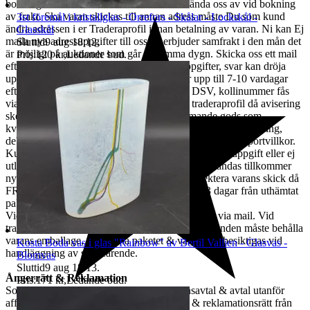
bokningstillfället är den vi kommer att använda oss av vid bokning
av frakt. Ska varan skickas till annan adress måste Du som kund
3st föremål i kristallglas - Orrefors - Skålar - Lockskål -
ändra adressen i er Traderaprofil innan betalning av varan. Ni kan Ej
Glasskål
maila nya adressuppgifter till oss.Vi erbjuder samfrakt i den mån det
Sluttid
9 aug 18:12
.
är möjligt på auktioner som går ut samma dygn. Skicka oss ett mail
Pris:
120 kr
,
Ledande bud
.
efter avslutad auktion för nya betalningsuppgifter, svar kan dröja
upp till tre vardagar. Leverans av vara sker upp till 7-10 vardagar
efter erhållen betalning. All frakt sker med DSV, kollinummer fås
via e-post. Mobilnummer Måste anges i er traderaprofil då avisering
sker via sms. Lagerhyra & retur för skrymmande gods som
kvarligger hos terminalombud i mer än tre dagar efter avisering,
debiteras från dag fyra löpande per dag enl. DSVs transportvillkor.
Kunden står för returkostnaden vid felaktig leveransuppgift eller ej
utlöst paket med minst 200:-, önskas varan åter sändas tillkommer
ny fraktkostnad. Kunden ansvarar för att inspektera varans skick då
FRAKTSKADA måste anmälas till oss inom 3 dagar från uthämtat
paket.
Vid en transportskada skall kunden kontakta oss via mail. Vid
transportskada får kunden ej använda varan & kunden måste behålla
varans emballage, så att hela paketet & varan kan besiktigas vid
Kosta Boda vas i glas "Rainbow" av Bertil Vallien - Glasvas -
handläggning av skadeärende.
Blomvas
Sluttid
9 aug 18:13
.
Ångerrätt & Reklamation
Pris:
171 kr
,
Ledande bud
.
Som kund omfattas du av lagen om Distansavtal & avtal utanför
affärslokal vilket innebär 14 dagars ånger- & reklamationsrätt från