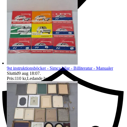
Ersättning om du inte får din vara
9st instruktionsböcker - Simca bilar - Billiteratur - Manualer
Sluttid
9 aug 18:07
.
Pris:
110 kr
,
Ledande bud
.