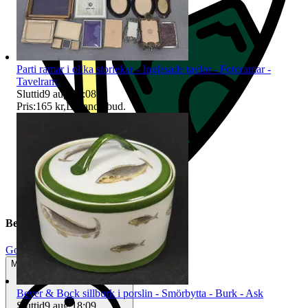
Parti ramar i olika storlekar - Inglasade tavlor - Fotoramar -
Tavelram
Sluttid
9 aug 18:08
.
Pris:
165 kr
,
Ledande bud
.
Beskrivning
Gott använt skick
Mindre tecken på användning
Beyer & Bock sillburk i porslin - Smörbytta - Burk - Ask
Sluttid
9 aug 18:09
.