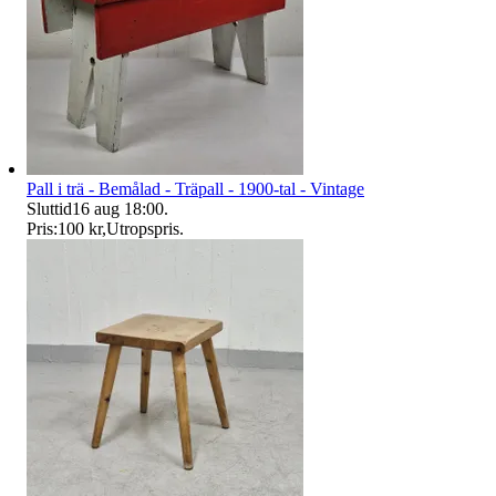
Pall i trä - Bemålad - Träpall - 1900-tal - Vintage
Sluttid
16 aug 18:00
.
Pris:
100 kr
,
Utropspris
.