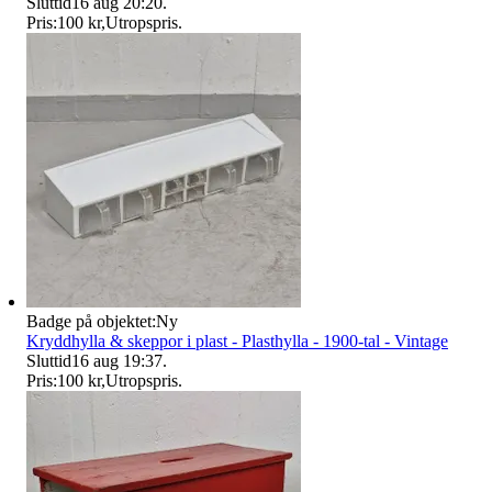
Sluttid
16 aug 20:20
.
Pris:
100 kr
,
Utropspris
.
Badge på objektet:
Ny
Kryddhylla & skeppor i plast - Plasthylla - 1900-tal - Vintage
Sluttid
16 aug 19:37
.
Pris:
100 kr
,
Utropspris
.