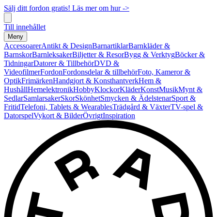
Sälj ditt fordon gratis! Läs mer om hur ->
Till innehållet
Meny
Accessoarer
Antikt & Design
Barnartiklar
Barnkläder &
Barnskor
Barnleksaker
Biljetter & Resor
Bygg & Verktyg
Böcker &
Tidningar
Datorer & Tillbehör
DVD &
Videofilmer
Fordon
Fordonsdelar & tillbehör
Foto, Kameror &
Optik
Frimärken
Handgjort & Konsthantverk
Hem &
Hushåll
Hemelektronik
Hobby
Klockor
Kläder
Konst
Musik
Mynt &
Sedlar
Samlarsaker
Skor
Skönhet
Smycken & Ädelstenar
Sport &
Fritid
Telefoni, Tablets & Wearables
Trädgård & Växter
TV-spel &
Datorspel
Vykort & Bilder
Övrigt
Inspiration