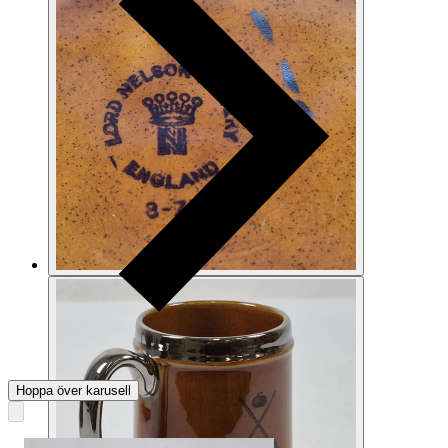
Hoppa över karusell