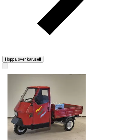
Hoppa över karusell