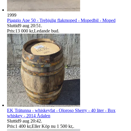
1999
Piaggio Ape 50 - Trehjulig flakmoped - Mopedbil - Moped
Sluttid
9 aug 20:51
.
Pris:
13 000 kr
,
Ledande bud
.
EK Trätunna - whiskeyfat - Oloroso Sherry - 40 liter - Box
whiskey - 2014 Ådalen
Sluttid
9 aug 20:42
.
Pris:
1 400 kr
,
Eller Köp nu
1 500 kr
,
.