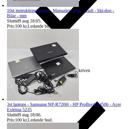
10st instruktionsböcker - Manualer - Fiat - Audi - Ski-doo -
Bilar - mm
Sluttid
9 aug 18:05
.
Pris:
100 kr
,
Ledande bud
.
Ersättning om varan inte är som beskriven
3st laptops - Samsung NP-R720H - HP ProBook 6450b - Acer
Extensa 5235
Sluttid
9 aug 18:06
.
Pris:
100 kr
,
Ledande bud
.