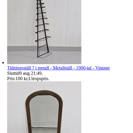
Tidningsställ ? i metall - Metallställ - 1900-tal - Vintage
Sluttid
9 aug 21:49
.
Pris:
100 kr
,
Utropspris
.