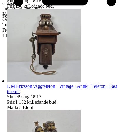
Sluttid
9 aug 18:16
.
endast
Pris:
100 kr
,
Ledande bud
.
under våra öppettider.
Måndag-Tisdag: 12:00-16:30
Företag
Onsdag: 8:00-18:00
Torsdag: 12:00-16:30
Fredag: 10:00-15:00
Helgdagar & röda dagar STÄNGT
L M Ericsson väggtelefon - Vintage - Antik - Telefon - Fast
telefon
Sluttid
9 aug 18:17
.
Pris:
1 182 kr
,
Ledande bud
.
Marknadsförd