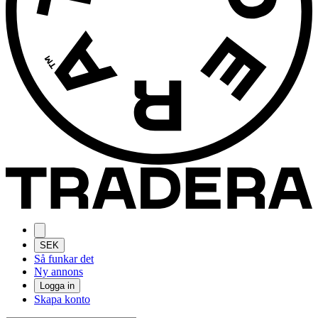
SEK
Så funkar det
Ny annons
Logga in
Skapa konto