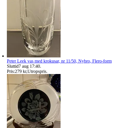
Peter Leek vas med krokusar, nr 11/50, Nybro, Flero-form
Sluttid
7 aug 17:40
.
Pris:
279 kr
,
Utropspris
.