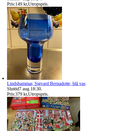
Pris:
149 kr
,
Utropspris
.
Lindshammar, Sigvard Bernadotte, blå vas
Sluttid
7 aug 18:30
.
Pris:
379 kr
,
Utropspris
.