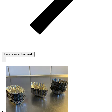
Hoppa över karusell