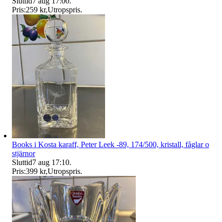
Sluttid
7 aug 17:00
.
Pris:
259 kr
,
Utropspris
.
Books i Kosta karaff, Peter Leek -89, 174/500, kristall, fåglar o
stjärnor
Sluttid
7 aug 17:10
.
Pris:
399 kr
,
Utropspris
.