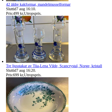
42 äldre kakformar, mandelmusselformar
Sluttid
7 aug 16:10
.
Pris:
499 kr
,
Utropspris
.
Tre ljusstakar av Tiia-Lena Vilde, Scancrystal, Norge, kristall
Sluttid
7 aug 16:20
.
Pris:
699 kr
,
Utropspris
.