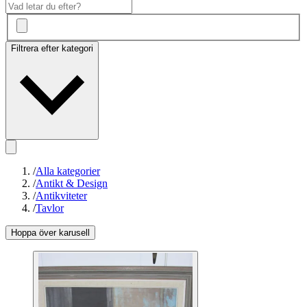
Filtrera efter kategori
/
Alla kategorier
/
Antikt & Design
/
Antikviteter
/
Tavlor
Hoppa över karusell