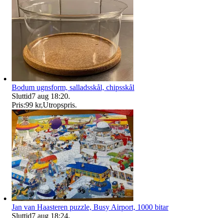
Bodum ugnsform, salladsskål, chipsskål
Sluttid
7 aug 18:20
.
Pris:
99 kr
,
Utropspris
.
Jan van Haasteren puzzle, Busy Airport, 1000 bitar
Sluttid
7 aug 18:24
.