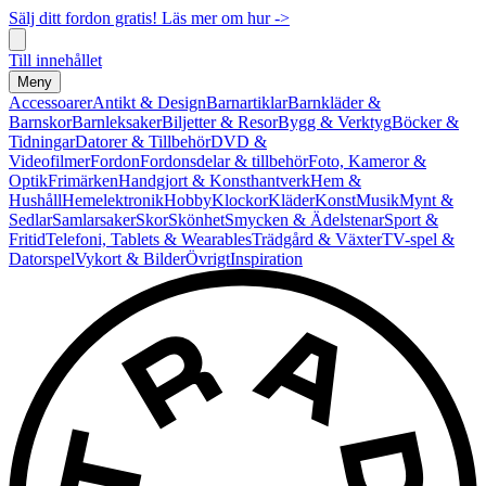
Sälj ditt fordon gratis! Läs mer om hur ->
Till innehållet
Meny
Accessoarer
Antikt & Design
Barnartiklar
Barnkläder &
Barnskor
Barnleksaker
Biljetter & Resor
Bygg & Verktyg
Böcker &
Tidningar
Datorer & Tillbehör
DVD &
Videofilmer
Fordon
Fordonsdelar & tillbehör
Foto, Kameror &
Optik
Frimärken
Handgjort & Konsthantverk
Hem &
Hushåll
Hemelektronik
Hobby
Klockor
Kläder
Konst
Musik
Mynt &
Sedlar
Samlarsaker
Skor
Skönhet
Smycken & Ädelstenar
Sport &
Fritid
Telefoni, Tablets & Wearables
Trädgård & Växter
TV-spel &
Datorspel
Vykort & Bilder
Övrigt
Inspiration