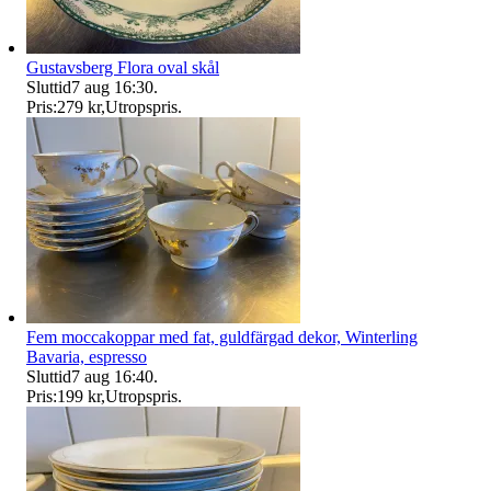
Gustavsberg Flora oval skål
Sluttid
7 aug 16:30
.
Pris:
279 kr
,
Utropspris
.
Fem moccakoppar med fat, guldfärgad dekor, Winterling
Bavaria, espresso
Sluttid
7 aug 16:40
.
Pris:
199 kr
,
Utropspris
.