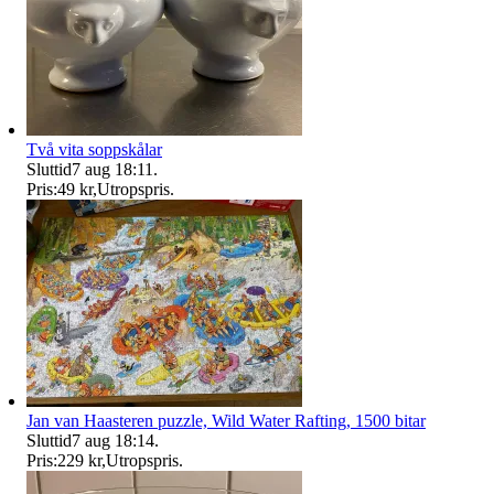
Två vita soppskålar
Sluttid
7 aug 18:11
.
Pris:
49 kr
,
Utropspris
.
Jan van Haasteren puzzle, Wild Water Rafting, 1500 bitar
Sluttid
7 aug 18:14
.
Pris:
229 kr
,
Utropspris
.