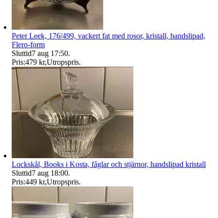
Peter Leek, 176/499, vackert fat med rosor, kristall, handslipad,
Flero-form
Sluttid
7 aug 17:50
.
Pris:
479 kr
,
Utropspris
.
Lockskål, Books i Kosta, fåglar och stjärnor, handslipad kristall
Sluttid
7 aug 18:00
.
Pris:
449 kr
,
Utropspris
.