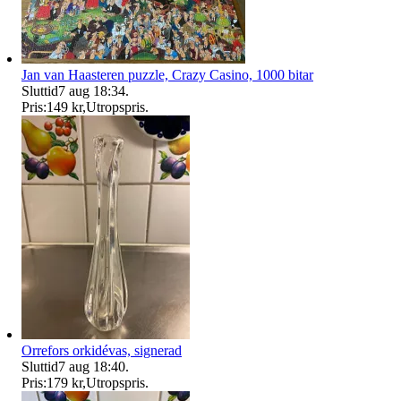
Jan van Haasteren puzzle, Crazy Casino, 1000 bitar
Sluttid
7 aug 18:34
.
Pris:
149 kr
,
Utropspris
.
Orrefors orkidévas, signerad
Sluttid
7 aug 18:40
.
Pris:
179 kr
,
Utropspris
.