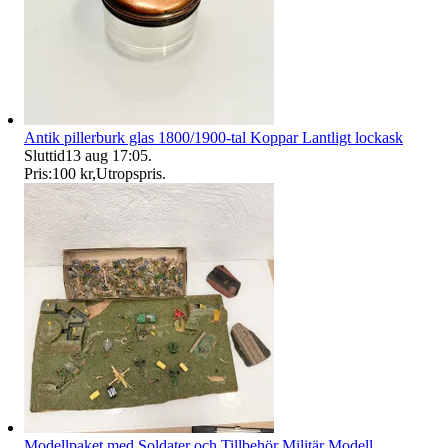
Antik pillerburk glas 1800/1900-tal Koppar Lantligt lockask
Sluttid
13 aug 17:05
.
Pris:
100 kr
,
Utropspris
.
Modellpaket med Soldater och Tillbehör Militär Modell