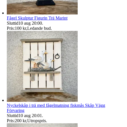
Fågel Skulptur Figurin Trä Marint
Sluttid
10 aug 20:00
.
Pris:
100 kr
,
Ledande bud
.
Nyckelskåp i trä med fågelmatning fiskmås Skåp Vägg
Förvaring
Sluttid
10 aug 20:01
.
Pris:
200 kr
,
Utropspris
.