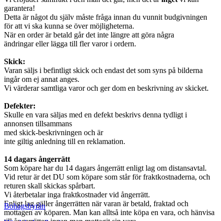
garantera!
Detta är något du själv måste fråga innan du vunnit budgivningen
för att vi ska kunna se över möjligheterna.
När en order är betald går det inte längre att göra några
ändringar eller lägga till fler varor i ordern.
Skick:
Varan säljs i befintligt skick och endast det som syns på bilderna
ingår om ej annat anges.
Vi värderar samtliga varor och ger dom en beskrivning av skicket.
Defekter:
Skulle en vara säljas med en defekt beskrivs denna tydligt i
annonsen tillsammans
med skick-beskrivningen och är
inte giltig anledning till en reklamation.
14 dagars ångerrätt
Som köpare har du 14 dagars ångerrätt enligt lag om distansavtal.
Vid retur är det DU som köpare som står för fraktkostnaderna, och
returen skall skickas spårbart.
Vi återbetalar inga fraktkostnader vid ångerrätt.
Enligt lag gäller ångerrätten när varan är betald, fraktad och
Bohagsbyrån
mottagen av köparen. Man kan alltså inte köpa en vara, och hänvisa