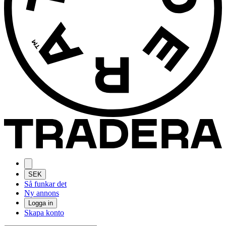
SEK
Så funkar det
Ny annons
Logga in
Skapa konto