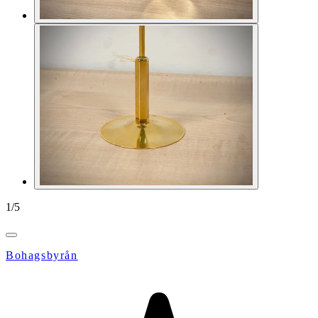
1
/
5
Bohagsbyrån