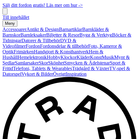
Sälj ditt fordon gratis! Läs mer om hur ->
Till innehållet
Meny
Accessoarer
Antikt & Design
Barnartiklar
Barnkläder &
Barnskor
Barnleksaker
Biljetter & Resor
Bygg & Verktyg
Böcker &
Tidningar
Datorer & Tillbehör
DVD &
Videofilmer
Fordon
Fordonsdelar & tillbehör
Foto, Kameror &
Optik
Frimärken
Handgjort & Konsthantverk
Hem &
Hushåll
Hemelektronik
Hobby
Klockor
Kläder
Konst
Musik
Mynt &
Sedlar
Samlarsaker
Skor
Skönhet
Smycken & Ädelstenar
Sport &
Fritid
Telefoni, Tablets & Wearables
Trädgård & Växter
TV-spel &
Datorspel
Vykort & Bilder
Övrigt
Inspiration