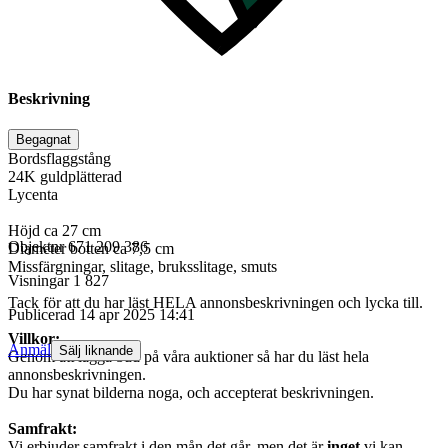
Beskrivning
Begagnat
Bordsflaggstång
24K guldplätterad
Lycenta
Höjd ca 27 cm
Objektnr
671 209 386
Diameter botten ca 7,5 cm
Missfärgningar, slitage, bruksslitage, smuts
Visningar
1 827
Tack för att du har läst HELA annonsbeskrivningen och lycka till.
Publicerad
14 apr 2025 14:41
Villkor:
Anmäl
Sälj liknande
Genom att lägga bud på våra auktioner så har du läst hela
annonsbeskrivningen.
Du har synat bilderna noga, och accepterat beskrivningen.
Samfrakt:
Vi erbjuder samfrakt i den mån det går, men det är
inget
vi kan