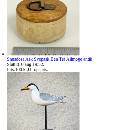
Snusdosa Ask Svepask Ben Trä Allmoge antik
Sluttid
10 aug 19:52
.
Pris:
100 kr
,
Utropspris
.