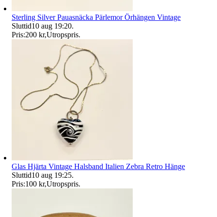
Sterling Silver Pauasnäcka Pärlemor Örhängen Vintage
Sluttid
10 aug 19:20
.
Pris:
200 kr
,
Utropspris
.
Glas Hjärta Vintage Halsband Italien Zebra Retro Hänge
Sluttid
10 aug 19:25
.
Pris:
100 kr
,
Utropspris
.