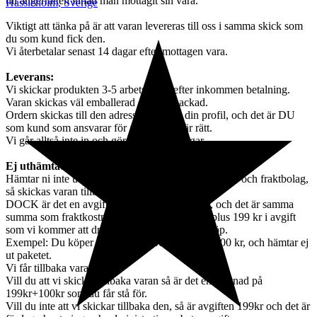
till ångerrätten innan man mottagit sin vara.
Hässleholm
,
Sverige
Viktigt att tänka på är att varan levereras till oss i samma skick som
du som kund fick den.
Vi återbetalar senast 14 dagar efter mottagen vara.
Leverans:
Vi skickar produkten 3-5 arbetsdagar efter inkommen betalning.
Varan skickas väl emballerad och väl packad.
Ordern skickas till den adress som står i din profil, och det är DU
som kund som ansvarar för att adressen är rätt.
Vi går alltså inte in och göra några ändringar.
Ej uthämtade paket:
Hämtar ni inte ut varan efter påminnelse från ombud och fraktbolag,
så skickas varan tillbaka till oss,
DOCK är det en avgift du som kund få stå för, och det är samma
summa som fraktkostnaden kostade vid köpet plus 199 kr i avgift
som vi kommer att dra av från eran betalning/köp.
Exempel: Du köper en vara för 1000kr + frakt 100 kr, och hämtar ej
ut paketet.
Vi får tillbaka varan.
Vill du att vi skickar tillbaka varan så är det en kostnad på
199kr+100kr som du får stå för.
Vill du inte att vi skickar tillbaka den, så är avgiften 199kr och det är