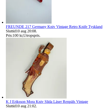
FREUNDE 217 Germany Kniv Vintage Retro Knife Tyskland
Sluttid
10 aug 20:08
.
Pris:
100 kr
,
Utropspris
.
K J Eriksson Mora Kniv Slida Läser Renpäls Vintage
Sluttid
10 aug 21:02
.