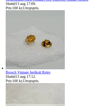
Sluttid
13 aug 17:09
.
Pris:
100 kr
,
Utropspris
.
Brosch Vintage Igelkott Retro
Sluttid
13 aug 17:12
.
Pris:
100 kr
,
Utropspris
.