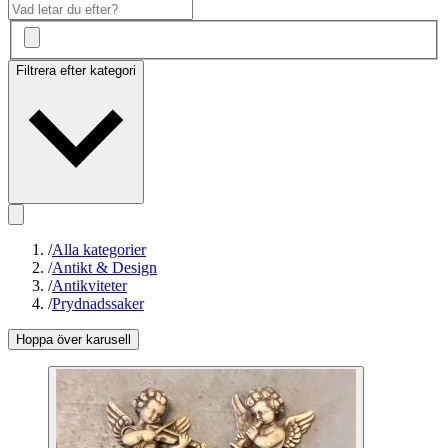
Filtrera efter kategori
/
Alla kategorier
/
Antikt & Design
/
Antikviteter
/
Prydnadssaker
Hoppa över karusell