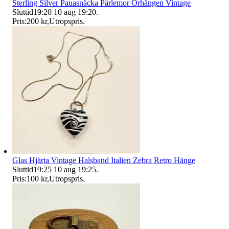
Sterling Silver Pauasnäcka Pärlemor Örhängen Vintage
Sluttid
19:20
10 aug 19:20
.
Pris:
200 kr
,
Utropspris
.
Glas Hjärta Vintage Halsband Italien Zebra Retro Hänge
Sluttid
19:25
10 aug 19:25
.
Pris:
100 kr
,
Utropspris
.