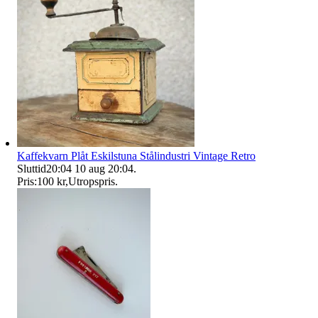
Kaffekvarn Plåt Eskilstuna Stålindustri Vintage Retro
Sluttid
20:04
10 aug 20:04
.
Pris:
100 kr
,
Utropspris
.