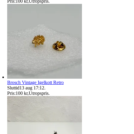
Pris:
100 kr
,
Utropspris
.
Brosch Vintage Igelkott Retro
Sluttid
13 aug 17:12
.
Pris:
100 kr
,
Utropspris
.