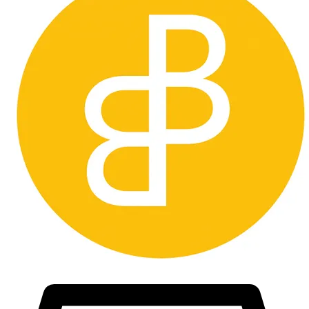
Väljer man att buda utan att kontakta oss först så förbehåller vi oss
rätten att avbryta köpet och du som köpare
blir blockerad från framtida knöp.