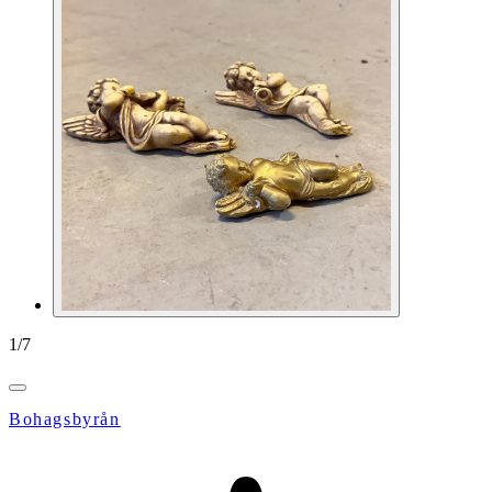
1
/
7
Bohagsbyrån