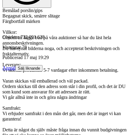
Bemålad porslin/gips
Begagnat skick, smärre slitage
Färgbortfall märken
Villkor:
Objektnr
732 091 638
Genom att lägga bud på våra auktioner så har du läst hela
annonsbeskrivningen.
Visningar
78
Du har synat bilderna noga, och accepterat beskrivningen och
fraktalternativ.
Publicerad
17 maj 19:29
Leverans:
Anmäl
Sälj liknande
Vi skickar produkten 5-7 vardagar efter inkommen betalning.
Varan skickas väl emballerad och väl packad.
Ordern skickas till den adress som står i din profil, och det är DU
som kund som ansvarar för att adressen är rätt.
Vi går alltså inte in och göra några ändringar
Samfrakt:
Vi erbjuder samfrakt i den mån det går, men det är inget vi kan
garantera!
Detta är något du själv måste fråga innan du vunnit budgivningen