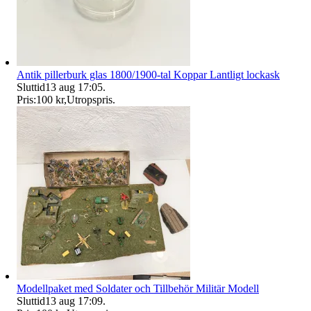
Antik pillerburk glas 1800/1900-tal Koppar Lantligt lockask
Sluttid
13 aug 17:05
.
Pris:
100 kr
,
Utropspris
.
Modellpaket med Soldater och Tillbehör Militär Modell
Sluttid
13 aug 17:09
.