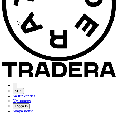
SEK
Så funkar det
Ny annons
Logga in
Skapa konto