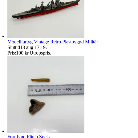
Modellfartyg Vintage Retro Plastbyggd Militär
Sluttid
13 aug 17:19
.
Pris:
100 kr
,
Utropspris
.
Fornfynd Flinta Spets