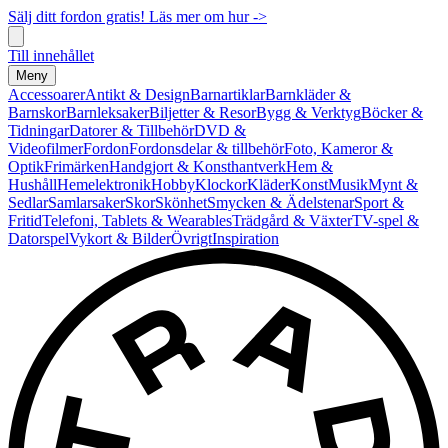
Sälj ditt fordon gratis! Läs mer om hur ->
Till innehållet
Meny
Accessoarer
Antikt & Design
Barnartiklar
Barnkläder &
Barnskor
Barnleksaker
Biljetter & Resor
Bygg & Verktyg
Böcker &
Tidningar
Datorer & Tillbehör
DVD &
Videofilmer
Fordon
Fordonsdelar & tillbehör
Foto, Kameror &
Optik
Frimärken
Handgjort & Konsthantverk
Hem &
Hushåll
Hemelektronik
Hobby
Klockor
Kläder
Konst
Musik
Mynt &
Sedlar
Samlarsaker
Skor
Skönhet
Smycken & Ädelstenar
Sport &
Fritid
Telefoni, Tablets & Wearables
Trädgård & Växter
TV-spel &
Datorspel
Vykort & Bilder
Övrigt
Inspiration