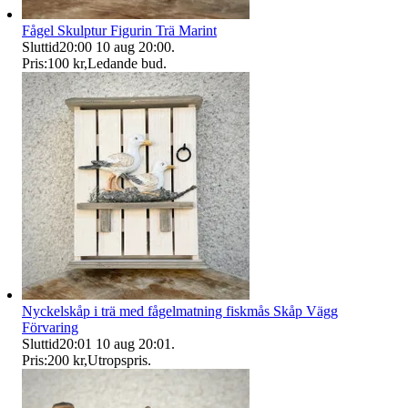
Fågel Skulptur Figurin Trä Marint
Sluttid
20:00
10 aug 20:00
.
Pris:
100 kr
,
Ledande bud
.
Nyckelskåp i trä med fågelmatning fiskmås Skåp Vägg
Förvaring
Sluttid
20:01
10 aug 20:01
.
Pris:
200 kr
,
Utropspris
.