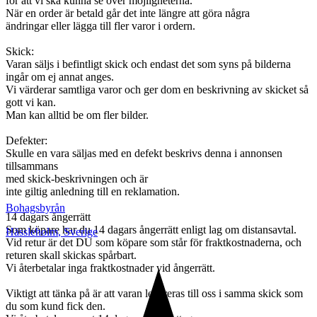
för att vi ska kunna se över möjligheterna.
När en order är betald går det inte längre att göra några
ändringar eller lägga till fler varor i ordern.
Skick:
Varan säljs i befintligt skick och endast det som syns på bilderna
ingår om ej annat anges.
Vi värderar samtliga varor och ger dom en beskrivning av skicket så
gott vi kan.
Man kan alltid be om fler bilder.
Defekter:
Skulle en vara säljas med en defekt beskrivs denna i annonsen
tillsammans
med skick-beskrivningen och är
inte giltig anledning till en reklamation.
Bohagsbyrån
14 dagars ångerrätt
Som köpare har du 14 dagars ångerrätt enligt lag om distansavtal.
Hässleholm
,
Sverige
Vid retur är det DU som köpare som står för fraktkostnaderna, och
returen skall skickas spårbart.
Vi återbetalar inga fraktkostnader vid ångerrätt.
Viktigt att tänka på är att varan levereras till oss i samma skick som
du som kund fick den.