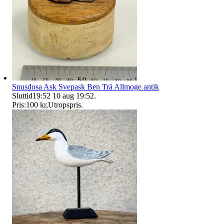
Snusdosa Ask Svepask Ben Trä Allmoge antik
Sluttid
19:52
10 aug 19:52
.
Pris:
100 kr
,
Utropspris
.