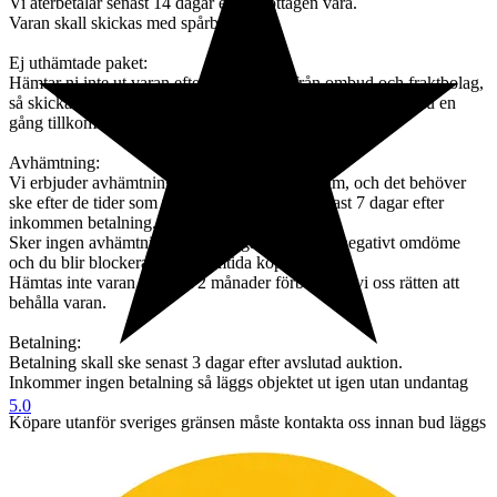
Vi återbetalar senast 14 dagar efter mottagen vara.
Varan skall skickas med spårbart frakt.
Ej uthämtade paket:
Hämtar ni inte ut varan efter påminnelse från ombud och fraktbolag,
så skickas varan tillbaka till oss, och skall varan skickas ännu en
gång tillkommer en avgift om 395kr + Fraktavgift.
Avhämtning:
Vi erbjuder avhämtning i vår butik i Hässleholm, och det behöver
ske efter de tider som vi kan erbjuda, dock senast 7 dagar efter
inkommen betalning.
Sker ingen avhämtning efter 7 dagar så lämnas negativt omdöme
och du blir blockerad från framtida köp hos oss.
Hämtas inte varan ut inom 2 månader förbehåller vi oss rätten att
behålla varan.
Betalning:
Betalning skall ske senast 3 dagar efter avslutad auktion.
Inkommer ingen betalning så läggs objektet ut igen utan undantag
5.0
Köpare utanför sveriges gränsen måste kontakta oss innan bud läggs
så vi kan räkna ut vad
frakten kommer att kosta och om det går att skicka med spårbar frakt
vilket är ett krav från oss.