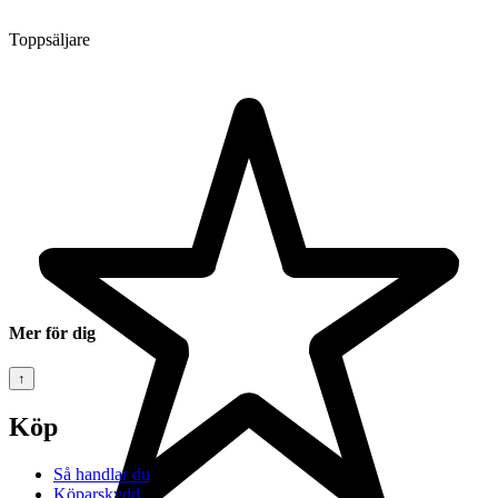
Toppsäljare
Mer för dig
↑
Köp
Så handlar du
Köparskydd