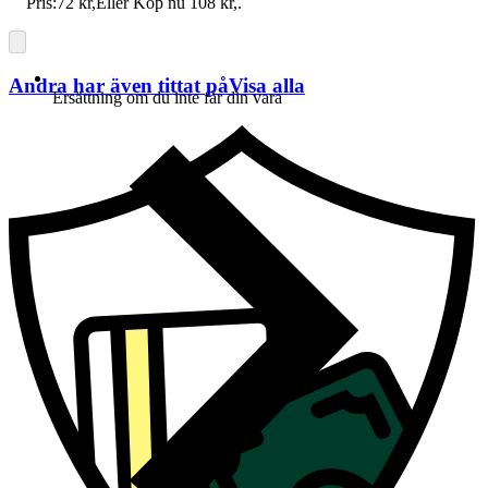
Pris:
72 kr
,
Eller Köp nu
108 kr
,
.
Andra har även tittat på
Visa alla
Ersättning om du inte får din vara