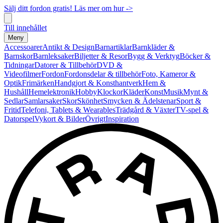
Sälj ditt fordon gratis! Läs mer om hur ->
Till innehållet
Meny
Accessoarer
Antikt & Design
Barnartiklar
Barnkläder &
Barnskor
Barnleksaker
Biljetter & Resor
Bygg & Verktyg
Böcker &
Tidningar
Datorer & Tillbehör
DVD &
Videofilmer
Fordon
Fordonsdelar & tillbehör
Foto, Kameror &
Optik
Frimärken
Handgjort & Konsthantverk
Hem &
Hushåll
Hemelektronik
Hobby
Klockor
Kläder
Konst
Musik
Mynt &
Sedlar
Samlarsaker
Skor
Skönhet
Smycken & Ädelstenar
Sport &
Fritid
Telefoni, Tablets & Wearables
Trädgård & Växter
TV-spel &
Datorspel
Vykort & Bilder
Övrigt
Inspiration