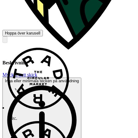
Hoppa över karusell
Beskrivning
Mycket gott skick
Inga eller minimala tecken på användning
Pris:
.