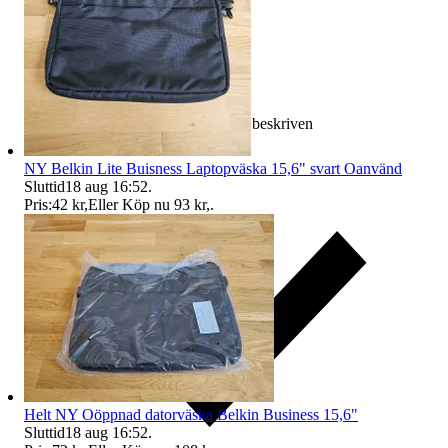
Ersättning om varan inte är som beskriven
NY Belkin Lite Buisness Laptopväska 15,6" svart Oanvänd
Sluttid
18 aug 16:52
.
Pris:
42 kr
,
Eller Köp nu
93 kr
,
.
Helt NY Oöppnad datorväska Belkin Business 15,6"
Sluttid
18 aug 16:52
.