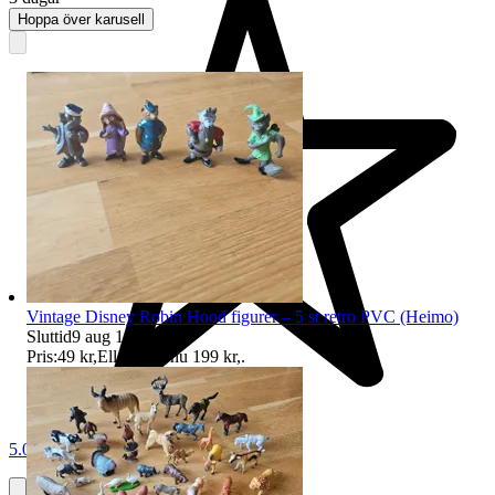
Hoppa över karusell
Vintage Disney Robin Hood figurer – 5 st retro PVC (Heimo)
Sluttid
9 aug 14:51
.
Pris:
49 kr
,
Eller Köp nu
199 kr
,
.
5.0