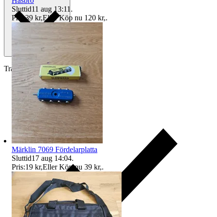
Hasbro
Sluttid
11 aug 13:11
.
Pris:
39 kr
,
Eller Köp nu
120 kr
,
.
Traderas köparskydd
Märklin 7069 Fördelarplatta
Sluttid
17 aug 14:04
.
Pris:
19 kr
,
Eller Köp nu
39 kr
,
.