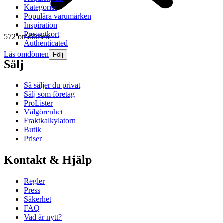
Kategorier
Populära varumärken
Inspiration
Presentkort
572 omdömen
Authenticated
Läs omdömen
Följ
Sälj
Så säljer du privat
Sälj som företag
ProLister
Välgörenhet
Fraktkalkylatorn
Butik
Priser
Kontakt & Hjälp
Regler
Press
Säkerhet
FAQ
Vad är nytt?