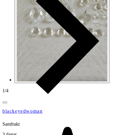
1
/
4
blackeyedwoman
Samfrakt
3 dagar