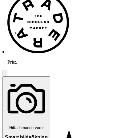
Pris:
.
blackeyedwoman
Östervåla
,
Sverige
Hitta liknande varor
Smart bildsökning