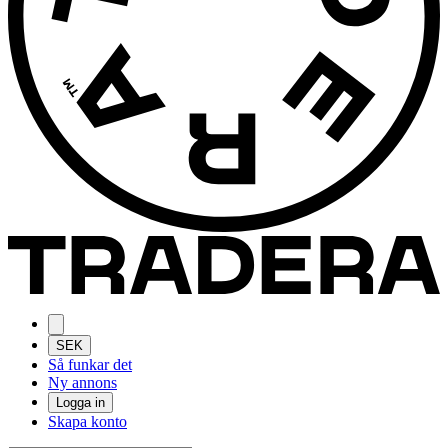
SEK
Så funkar det
Ny annons
Logga in
Skapa konto