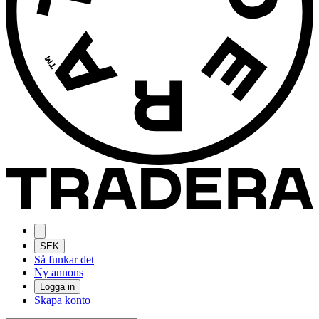
SEK
Så funkar det
Ny annons
Logga in
Skapa konto