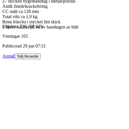
27 stycken bygelhandtag i metall/porslin
Antik finish/krackelering
CC mått ca 128 mm
Total vikt ca 1,9 kg
Rena fräscha i mycket fint skick
Objektnr
738 308 629
1 skruv saknas på ett av handtagen se bild
Visningar
165
Publicerad
29 jun 07:31
Anmäl
Sälj liknande