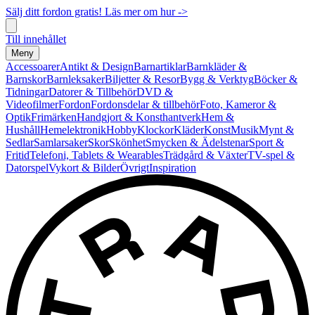
Sälj ditt fordon gratis! Läs mer om hur ->
Till innehållet
Meny
Accessoarer
Antikt & Design
Barnartiklar
Barnkläder &
Barnskor
Barnleksaker
Biljetter & Resor
Bygg & Verktyg
Böcker &
Tidningar
Datorer & Tillbehör
DVD &
Videofilmer
Fordon
Fordonsdelar & tillbehör
Foto, Kameror &
Optik
Frimärken
Handgjort & Konsthantverk
Hem &
Hushåll
Hemelektronik
Hobby
Klockor
Kläder
Konst
Musik
Mynt &
Sedlar
Samlarsaker
Skor
Skönhet
Smycken & Ädelstenar
Sport &
Fritid
Telefoni, Tablets & Wearables
Trädgård & Växter
TV-spel &
Datorspel
Vykort & Bilder
Övrigt
Inspiration