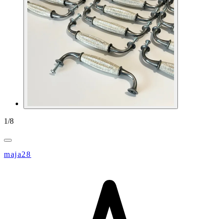
1
/
8
maja28