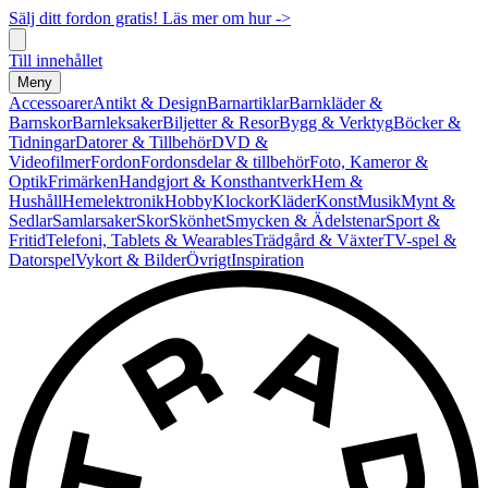
Sälj ditt fordon gratis! Läs mer om hur ->
Till innehållet
Meny
Accessoarer
Antikt & Design
Barnartiklar
Barnkläder &
Barnskor
Barnleksaker
Biljetter & Resor
Bygg & Verktyg
Böcker &
Tidningar
Datorer & Tillbehör
DVD &
Videofilmer
Fordon
Fordonsdelar & tillbehör
Foto, Kameror &
Optik
Frimärken
Handgjort & Konsthantverk
Hem &
Hushåll
Hemelektronik
Hobby
Klockor
Kläder
Konst
Musik
Mynt &
Sedlar
Samlarsaker
Skor
Skönhet
Smycken & Ädelstenar
Sport &
Fritid
Telefoni, Tablets & Wearables
Trädgård & Växter
TV-spel &
Datorspel
Vykort & Bilder
Övrigt
Inspiration