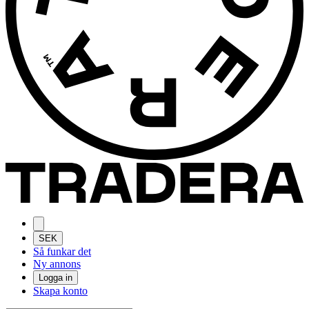
SEK
Så funkar det
Ny annons
Logga in
Skapa konto