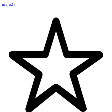
maja28