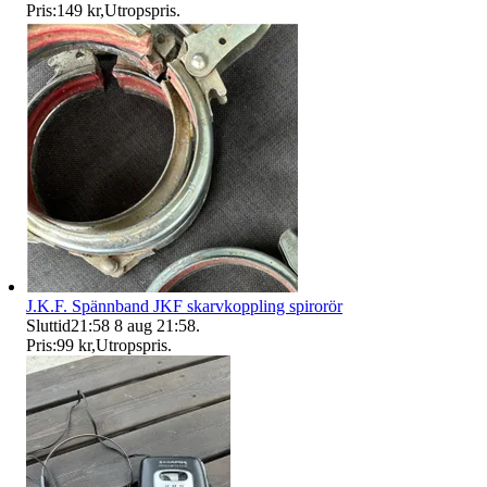
Pris:
149 kr
,
Utropspris
.
J.K.F. Spännband JKF skarvkoppling spirorör
Sluttid
21:58
8 aug 21:58
.
Pris:
99 kr
,
Utropspris
.