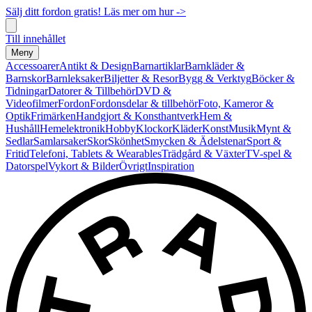
Sälj ditt fordon gratis! Läs mer om hur ->
Till innehållet
Meny
Accessoarer
Antikt & Design
Barnartiklar
Barnkläder &
Barnskor
Barnleksaker
Biljetter & Resor
Bygg & Verktyg
Böcker &
Tidningar
Datorer & Tillbehör
DVD &
Videofilmer
Fordon
Fordonsdelar & tillbehör
Foto, Kameror &
Optik
Frimärken
Handgjort & Konsthantverk
Hem &
Hushåll
Hemelektronik
Hobby
Klockor
Kläder
Konst
Musik
Mynt &
Sedlar
Samlarsaker
Skor
Skönhet
Smycken & Ädelstenar
Sport &
Fritid
Telefoni, Tablets & Wearables
Trädgård & Växter
TV-spel &
Datorspel
Vykort & Bilder
Övrigt
Inspiration