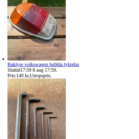
Baklyse volkswagen bubbla lyktglas
Sluttid
17:59
8 aug 17:59
.
Pris:
149 kr
,
Utropspris
.