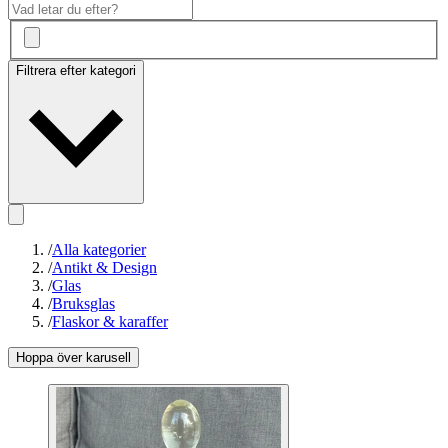
Filtrera efter kategori
/
Alla kategorier
/
Antikt & Design
/
Glas
/
Bruksglas
/
Flaskor & karaffer
Hoppa över karusell