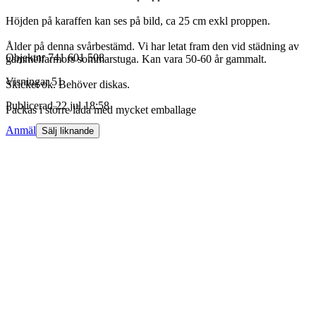
Höjden på karaffen kan ses på bild, ca 25 cm exkl proppen.
Ålder på denna svårbestämd. Vi har letat fram den vid städning av
Objektnr
741 601 508
gammelfarmors sommarstuga. Kan vara 50-60 år gammalt.
Visningar
51
Skicket ok. Behöver diskas.
Publicerad
22 jul 18:58
Packas i större låda med mycket emballage
Anmäl
Sälj liknande