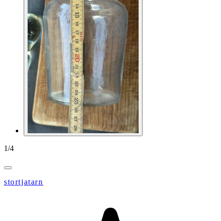
1
/
4
stortjatarn