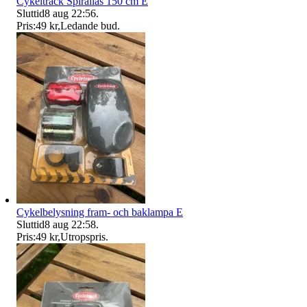
Cykeltrack Spirallås 150 cm E
Sluttid
8 aug 22:56
.
Pris:
49 kr
,
Ledande bud
.
Cykelbelysning fram- och baklampa E
Sluttid
8 aug 22:58
.
Pris:
49 kr
,
Utropspris
.