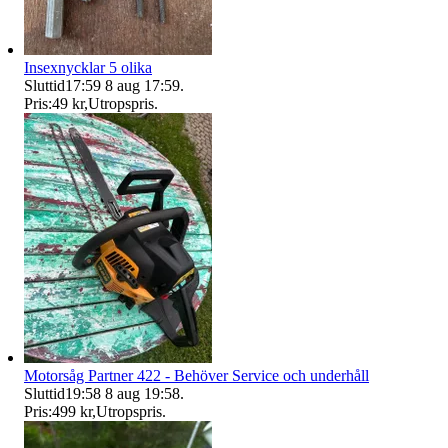
Insexnycklar 5 olika
Sluttid
17:59
8 aug 17:59
.
Pris:
49 kr
,
Utropspris
.
Motorsåg Partner 422 - Behöver Service och underhåll
Sluttid
19:58
8 aug 19:58
.
Pris:
499 kr
,
Utropspris
.