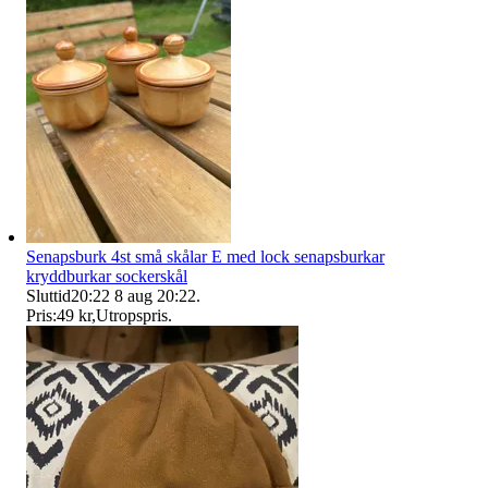
Senapsburk 4st små skålar E med lock senapsburkar
kryddburkar sockerskål
Sluttid
20:22
8 aug 20:22
.
Pris:
49 kr
,
Utropspris
.