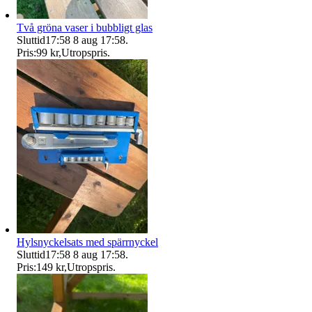
Två gröna vaser i bubbligt glas
Sluttid
17:58
8 aug 17:58
.
Pris:
99 kr
,
Utropspris
.
Hylsnyckelsats med spärrnyckel
Sluttid
17:58
8 aug 17:58
.
Pris:
149 kr
,
Utropspris
.