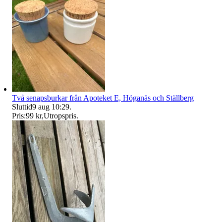
Två senapsburkar från Apoteket E, Höganäs och Ställberg
Sluttid
9 aug 10:29
.
Pris:
99 kr
,
Utropspris
.