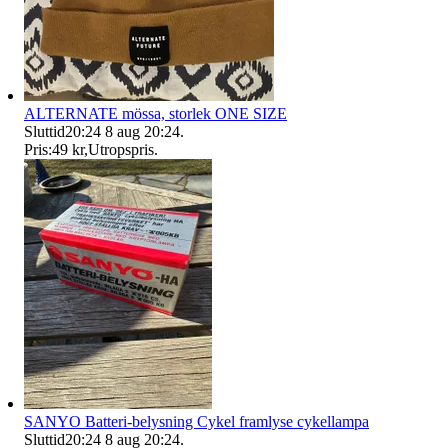
ALTERNATE mössa, storlek ONE SIZE
Sluttid
20:24
8 aug 20:24
.
Pris:
49 kr
,
Utropspris
.
SANYO Batteri-belysning Cykel framlyse cykellampa
Sluttid
20:24
8 aug 20:24
.