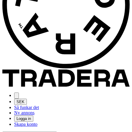
SEK
Så funkar det
Ny annons
Logga in
Skapa konto