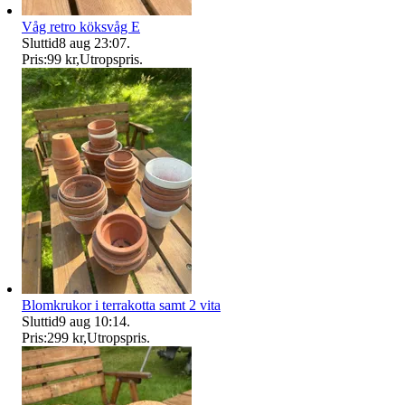
Våg retro köksvåg E
Sluttid
8 aug 23:07
.
Pris:
99 kr
,
Utropspris
.
Blomkrukor i terrakotta samt 2 vita
Sluttid
9 aug 10:14
.
Pris:
299 kr
,
Utropspris
.