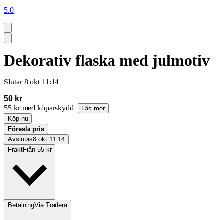
5.0
Dekorativ flaska med julmotiv
Slutar
8 okt 11:14
50 kr
55 kr med köparskydd.
Läs mer
Köp nu
Föreslå pris
Avslutas
8 okt 11:14
Frakt
Från 55 kr
Betalning
Via Tradera