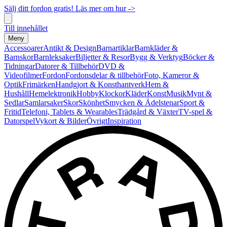
Sälj ditt fordon gratis! Läs mer om hur ->
Till innehållet
Meny
Accessoarer
Antikt & Design
Barnartiklar
Barnkläder &
Barnskor
Barnleksaker
Biljetter & Resor
Bygg & Verktyg
Böcker &
Tidningar
Datorer & Tillbehör
DVD &
Videofilmer
Fordon
Fordonsdelar & tillbehör
Foto, Kameror &
Optik
Frimärken
Handgjort & Konsthantverk
Hem &
Hushåll
Hemelektronik
Hobby
Klockor
Kläder
Konst
Musik
Mynt &
Sedlar
Samlarsaker
Skor
Skönhet
Smycken & Ädelstenar
Sport &
Fritid
Telefoni, Tablets & Wearables
Trädgård & Växter
TV-spel &
Datorspel
Vykort & Bilder
Övrigt
Inspiration