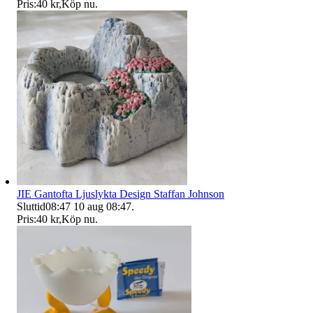
Pris:
40 kr
,
Köp nu
.
JIE Gantofta Ljuslykta Design Staffan Johnson
Sluttid
08:47
10 aug 08:47
.
Pris:
40 kr
,
Köp nu
.