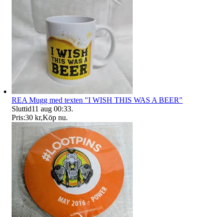
REA Mugg med texten "I WISH THIS WAS A BEER"
Sluttid
11 aug 00:33
.
Pris:
30 kr
,
Köp nu
.