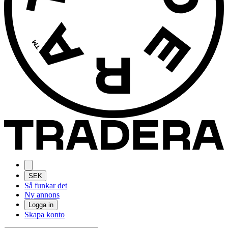
SEK
Så funkar det
Ny annons
Logga in
Skapa konto