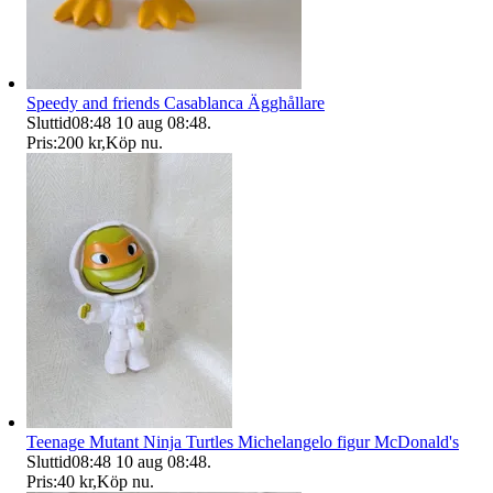
Speedy and friends Casablanca Ägghållare
Sluttid
08:48
10 aug 08:48
.
Pris:
200 kr
,
Köp nu
.
Teenage Mutant Ninja Turtles Michelangelo figur McDonald's
Sluttid
08:48
10 aug 08:48
.
Pris:
40 kr
,
Köp nu
.