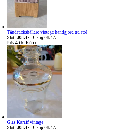
Tändstickshållare vintage handgjord trä stol
Sluttid
08:47
10 aug 08:47
.
Pris:
40 kr
,
Köp nu
.
Glas Karaff vintage
Sluttid
08:47
10 aug 08:47
.