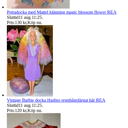
Petradocka med Mattel klänning magic blossom flower REA
Sluttid
11 aug 11:25
.
Pris:
130 kr
,
Köp nu
.
Vintage Barbie docka Hasbro regnbågsfärgat hår REA
Sluttid
11 aug 11:25
.
Pris:
120 kr
,
Köp nu
.