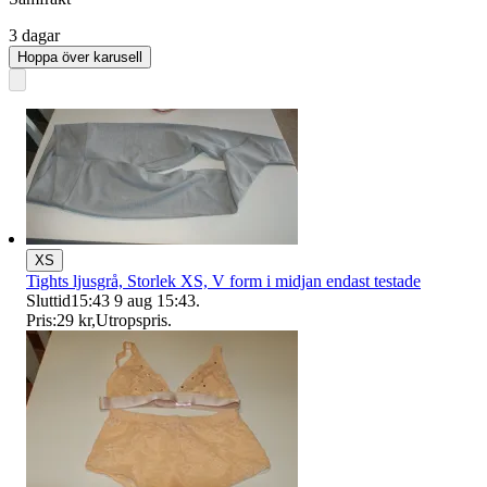
3 dagar
Hoppa över karusell
XS
Tights ljusgrå, Storlek XS, V form i midjan endast testade
Sluttid
15:43
9 aug 15:43
.
Pris:
29 kr
,
Utropspris
.