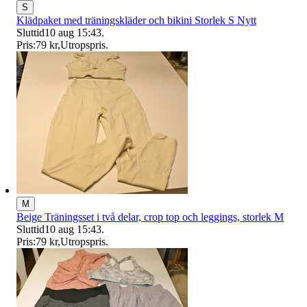
S
Klädpaket med träningskläder och bikini Storlek S Nytt
Sluttid
10 aug 15:43
.
Pris:
79 kr
,
Utropspris
.
M
Beige Träningsset i två delar, crop top och leggings, storlek M
Sluttid
10 aug 15:43
.
Pris:
79 kr
,
Utropspris
.