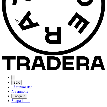
SEK
Så funkar det
Ny annons
Logga in
Skapa konto