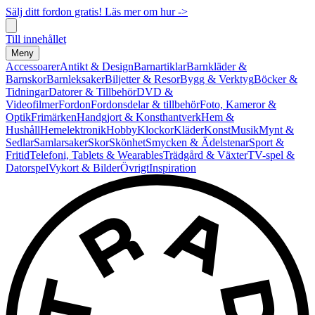
Sälj ditt fordon gratis! Läs mer om hur ->
Till innehållet
Meny
Accessoarer
Antikt & Design
Barnartiklar
Barnkläder &
Barnskor
Barnleksaker
Biljetter & Resor
Bygg & Verktyg
Böcker &
Tidningar
Datorer & Tillbehör
DVD &
Videofilmer
Fordon
Fordonsdelar & tillbehör
Foto, Kameror &
Optik
Frimärken
Handgjort & Konsthantverk
Hem &
Hushåll
Hemelektronik
Hobby
Klockor
Kläder
Konst
Musik
Mynt &
Sedlar
Samlarsaker
Skor
Skönhet
Smycken & Ädelstenar
Sport &
Fritid
Telefoni, Tablets & Wearables
Trädgård & Växter
TV-spel &
Datorspel
Vykort & Bilder
Övrigt
Inspiration