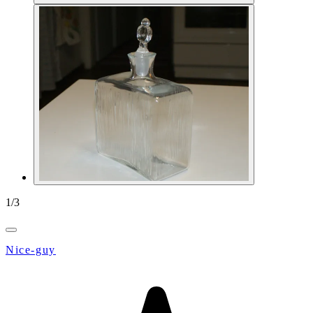
1
/
3
Nice-guy