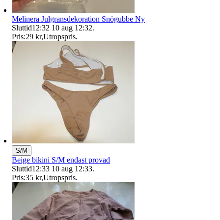
Melinera Julgransdekoration Snögubbe Ny
Sluttid
12:32
10 aug 12:32
.
Pris:
29 kr
,
Utropspris
.
S/M
Beige bikini S/M endast provad
Sluttid
12:33
10 aug 12:33
.
Pris:
35 kr
,
Utropspris
.