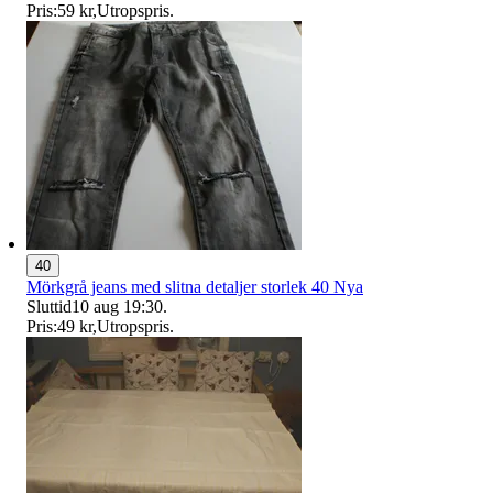
Pris:
59 kr
,
Utropspris
.
40
Mörkgrå jeans med slitna detaljer storlek 40 Nya
Sluttid
10 aug 19:30
.
Pris:
49 kr
,
Utropspris
.