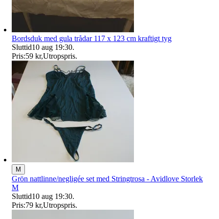
Bordsduk med gula trådar 117 x 123 cm kraftigt tyg
Sluttid
10 aug 19:30
.
Pris:
59 kr
,
Utropspris
.
M
Grön nattlinne/negligée set med Stringtrosa - Avidlove Storlek
M
Sluttid
10 aug 19:30
.
Pris:
79 kr
,
Utropspris
.