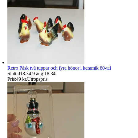
Retro Påsk två tuppar och fyra hönor i keramik 60-tal
Sluttid
18:34
9 aug 18:34
.
Pris:
49 kr
,
Utropspris
.