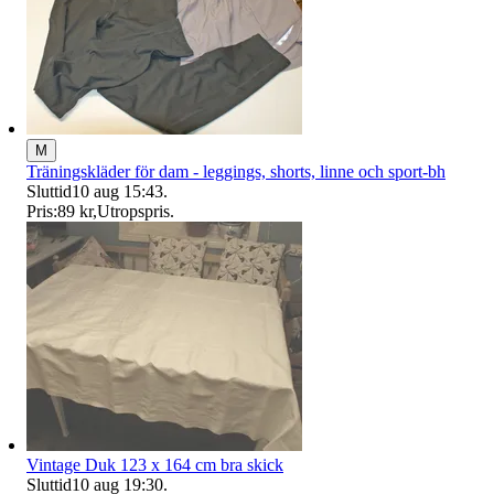
M
Träningskläder för dam - leggings, shorts, linne och sport-bh
Sluttid
10 aug 15:43
.
Pris:
89 kr
,
Utropspris
.
Vintage Duk 123 x 164 cm bra skick
Sluttid
10 aug 19:30
.