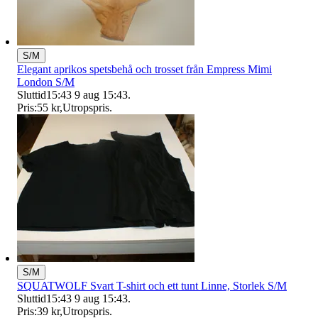
S/M
Elegant aprikos spetsbehå och trosset från Empress Mimi
London S/M
Sluttid
15:43
9 aug 15:43
.
Pris:
55 kr
,
Utropspris
.
S/M
SQUATWOLF Svart T-shirt och ett tunt Linne, Storlek S/M
Sluttid
15:43
9 aug 15:43
.
Pris:
39 kr
,
Utropspris
.