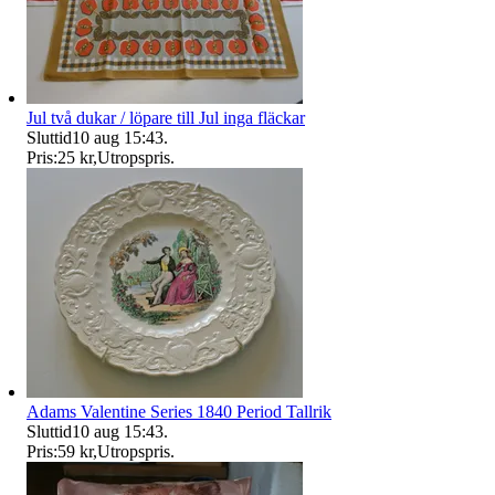
Jul två dukar / löpare till Jul inga fläckar
Sluttid
10 aug 15:43
.
Pris:
25 kr
,
Utropspris
.
Adams Valentine Series 1840 Period Tallrik
Sluttid
10 aug 15:43
.
Pris:
59 kr
,
Utropspris
.