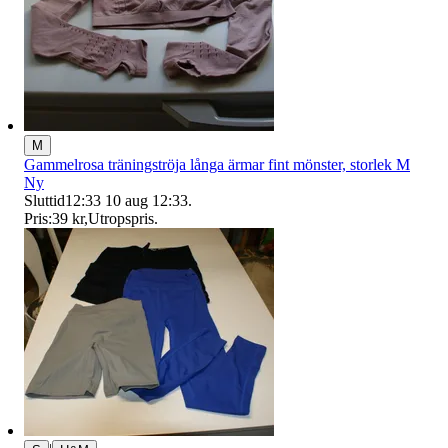
M
Gammelrosa träningströja långa ärmar fint mönster, storlek M
Ny
Sluttid
12:33
10 aug 12:33
.
Pris:
39 kr
,
Utropspris
.