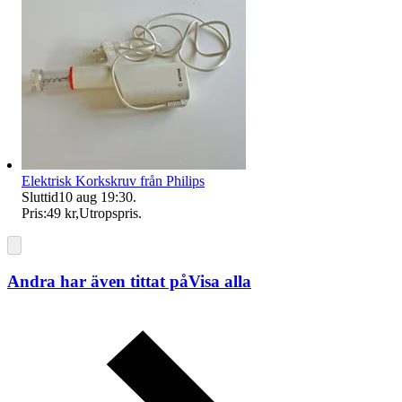
Elektrisk Korkskruv från Philips
Sluttid
10 aug 19:30
.
Pris:
49 kr
,
Utropspris
.
Andra har även tittat på
Visa alla