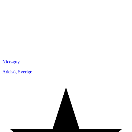
Nice-guy
Adelsö
,
Sverige