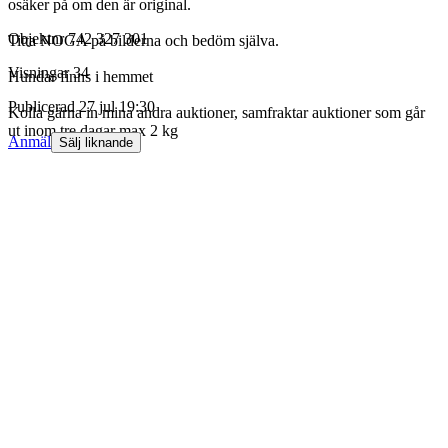
osäker på om den är original.
Objektnr
742 327 301
Titta NOGA på bilderna och bedöm själva.
Visningar
34
Hundar finns i hemmet
Publicerad
27 jul 19:30
Kolla gärna in mina andra auktioner, samfraktar auktioner som går
ut inom tre dagar max 2 kg
Anmäl
Sälj liknande