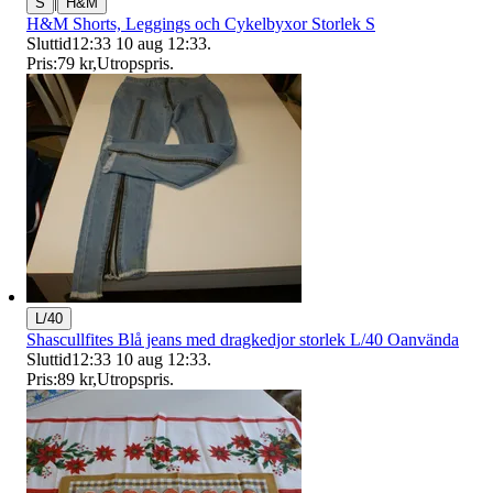
|
S
H&M
H&M Shorts, Leggings och Cykelbyxor Storlek S
Sluttid
12:33
10 aug 12:33
.
Pris:
79 kr
,
Utropspris
.
L/40
Shascullfites Blå jeans med dragkedjor storlek L/40 Oanvända
Sluttid
12:33
10 aug 12:33
.
Pris:
89 kr
,
Utropspris
.