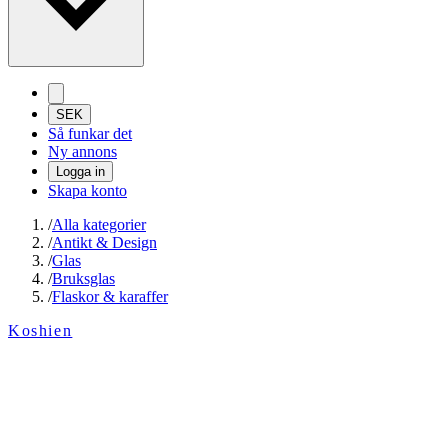
SEK
Så funkar det
Ny annons
Logga in
Skapa konto
/
Alla kategorier
/
Antikt & Design
/
Glas
/
Bruksglas
/
Flaskor & karaffer
Koshien