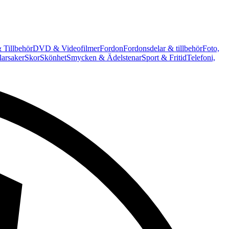
 Tillbehör
DVD & Videofilmer
Fordon
Fordonsdelar & tillbehör
Foto,
arsaker
Skor
Skönhet
Smycken & Ädelstenar
Sport & Fritid
Telefoni,