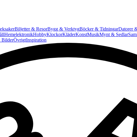
eksaker
Biljetter & Resor
Bygg & Verktyg
Böcker & Tidningar
Datorer &
ll
Hemelektronik
Hobby
Klockor
Kläder
Konst
Musik
Mynt & Sedlar
Saml
 Bilder
Övrigt
Inspiration