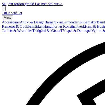
Sälj ditt fordon gratis! Läs mer om hur ->
Till innehållet
Meny
Accessoarer
Antikt & Design
Barnartiklar
Barnkläder & Barnskor
Barnl
Kameror & Optik
Frimärken
Handgjort & Konsthantverk
Hem & Hushå
Tablets & Wearables
Trädgård & Växter
TV-spel & Datorspel
Vykort &