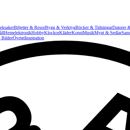
eksaker
Biljetter & Resor
Bygg & Verktyg
Böcker & Tidningar
Datorer &
ll
Hemelektronik
Hobby
Klockor
Kläder
Konst
Musik
Mynt & Sedlar
Saml
 Bilder
Övrigt
Inspiration