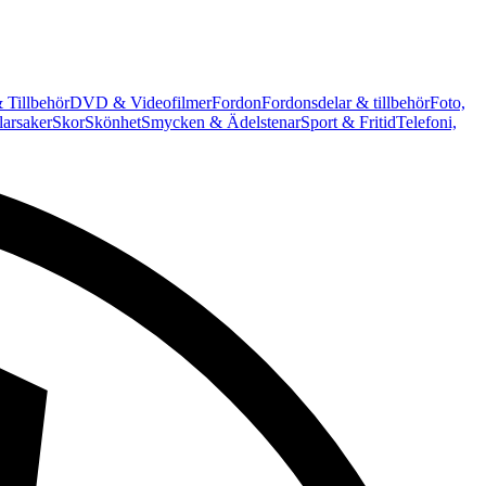
 Tillbehör
DVD & Videofilmer
Fordon
Fordonsdelar & tillbehör
Foto,
arsaker
Skor
Skönhet
Smycken & Ädelstenar
Sport & Fritid
Telefoni,