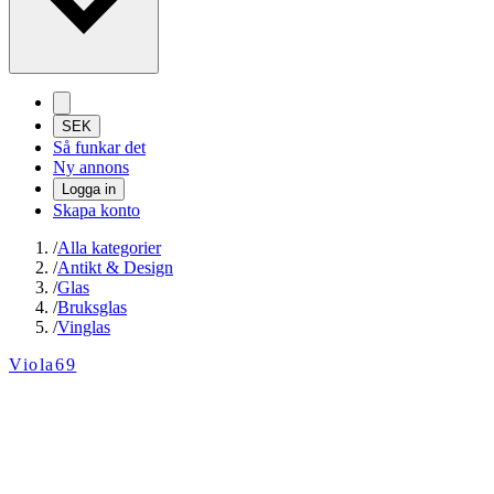
SEK
Så funkar det
Ny annons
Logga in
Skapa konto
/
Alla kategorier
/
Antikt & Design
/
Glas
/
Bruksglas
/
Vinglas
Viola69