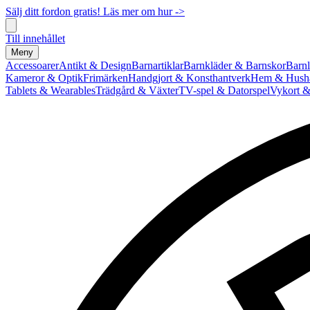
Sälj ditt fordon gratis! Läs mer om hur ->
Till innehållet
Meny
Accessoarer
Antikt & Design
Barnartiklar
Barnkläder & Barnskor
Barnl
Kameror & Optik
Frimärken
Handgjort & Konsthantverk
Hem & Hushå
Tablets & Wearables
Trädgård & Växter
TV-spel & Datorspel
Vykort &