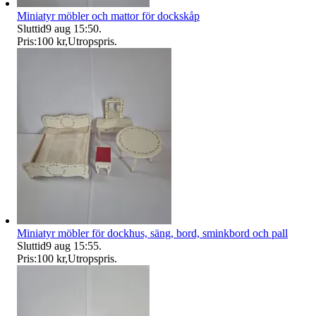
Miniatyr möbler och mattor för dockskåp
Sluttid
9 aug 15:50
.
Pris:
100 kr
,
Utropspris
.
Miniatyr möbler för dockhus, säng, bord, sminkbord och pall
Sluttid
9 aug 15:55
.
Pris:
100 kr
,
Utropspris
.