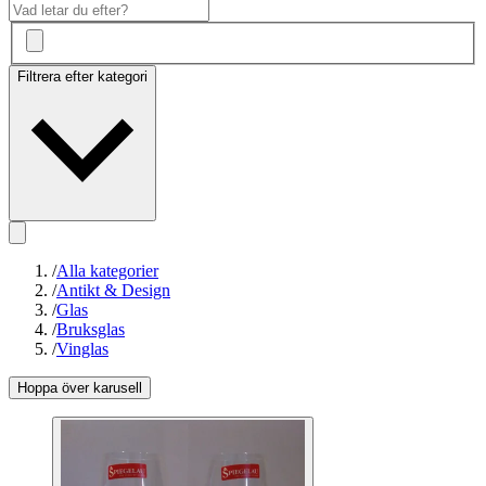
Filtrera efter kategori
/
Alla kategorier
/
Antikt & Design
/
Glas
/
Bruksglas
/
Vinglas
Hoppa över karusell