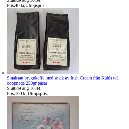
Sluttid
9 aug 16:34
.
Pris:
40 kr
,
Utropspris
.
Smaksatt bryggkaffe med smak av Irish Cream från Kahls två
oöppnade 250gr påsar
Sluttid
9 aug 16:34
.
Pris:
100 kr
,
Utropspris
.