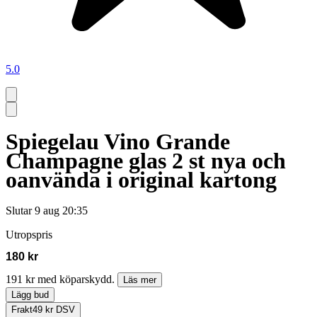
5.0
Spiegelau Vino Grande
Champagne glas 2 st nya och
oanvända i original kartong
Slutar
9 aug 20:35
Utropspris
180 kr
191 kr med köparskydd.
Läs mer
Lägg bud
Frakt
49 kr DSV