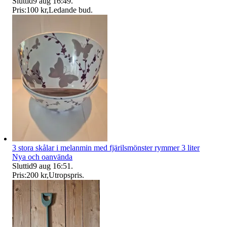
Sluttid
9 aug 16:49
.
Pris:
100 kr
,
Ledande bud
.
3 stora skålar i melanmin med fjärilsmönster rymmer 3 liter
Nya och oanvända
Sluttid
9 aug 16:51
.
Pris:
200 kr
,
Utropspris
.