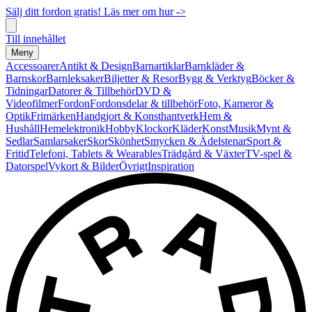
Sälj ditt fordon gratis! Läs mer om hur ->
Till innehållet
Meny
Accessoarer
Antikt & Design
Barnartiklar
Barnkläder &
Barnskor
Barnleksaker
Biljetter & Resor
Bygg & Verktyg
Böcker &
Tidningar
Datorer & Tillbehör
DVD &
Videofilmer
Fordon
Fordonsdelar & tillbehör
Foto, Kameror &
Optik
Frimärken
Handgjort & Konsthantverk
Hem &
Hushåll
Hemelektronik
Hobby
Klockor
Kläder
Konst
Musik
Mynt &
Sedlar
Samlarsaker
Skor
Skönhet
Smycken & Ädelstenar
Sport &
Fritid
Telefoni, Tablets & Wearables
Trädgård & Växter
TV-spel &
Datorspel
Vykort & Bilder
Övrigt
Inspiration