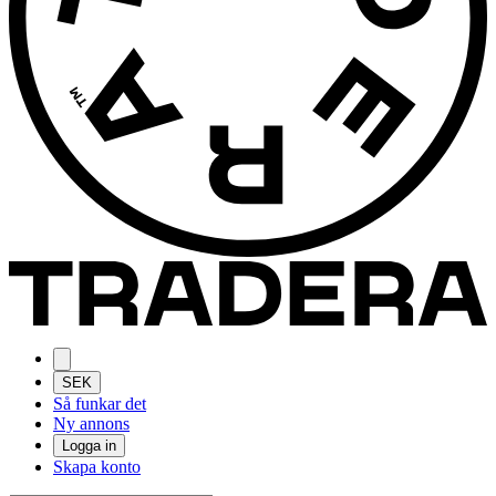
SEK
Så funkar det
Ny annons
Logga in
Skapa konto