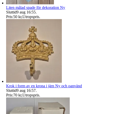
Liten målad spade för dekoration Ny
Sluttid
9 aug 16:55
.
Pris:
50 kr
,
Utropspris
.
Krok i form av en krona i järn Ny och oanvänd
Sluttid
9 aug 16:57
.
Pris:
70 kr
,
Utropspris
.