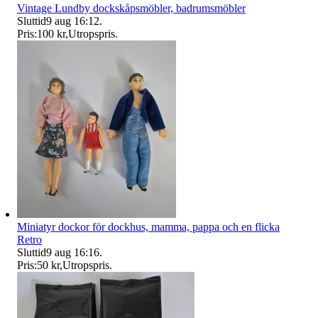
Vintage Lundby dockskåpsmöbler, badrumsmöbler
Sluttid
9 aug 16:12
.
Pris:
100 kr
,
Utropspris
.
Miniatyr dockor för dockhus, mamma, pappa och en flicka
Retro
Sluttid
9 aug 16:16
.
Pris:
50 kr
,
Utropspris
.