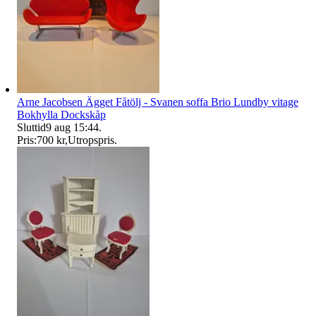
Arne Jacobsen Ägget Fåtölj - Svanen soffa Brio Lundby vitage
Bokhylla Dockskåp
Sluttid
9 aug 15:44
.
Pris:
700 kr
,
Utropspris
.