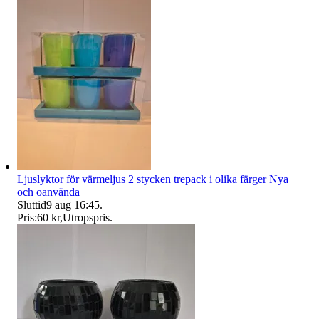
Ljuslyktor för värmeljus 2 stycken trepack i olika färger Nya
och oanvända
Sluttid
9 aug 16:45
.
Pris:
60 kr
,
Utropspris
.