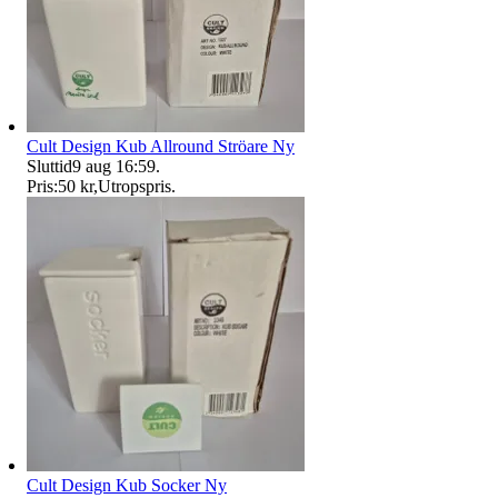
Cult Design Kub Allround Ströare Ny
Sluttid
9 aug 16:59
.
Pris:
50 kr
,
Utropspris
.
Cult Design Kub Socker Ny