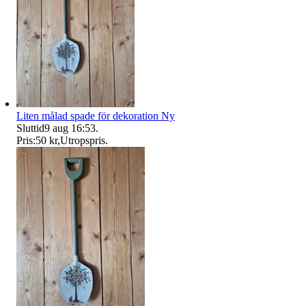
Liten målad spade för dekoration Ny
Sluttid
9 aug 16:53
.
Pris:
50 kr
,
Utropspris
.