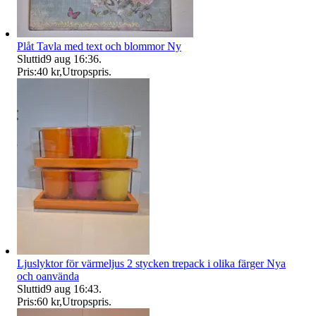
Plåt Tavla med text och blommor Ny
Sluttid
9 aug 16:36
.
Pris:
40 kr
,
Utropspris
.
Ljuslyktor för värmeljus 2 stycken trepack i olika färger Nya
och oanvända
Sluttid
9 aug 16:43
.
Pris:
60 kr
,
Utropspris
.