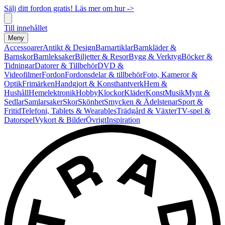
Sälj ditt fordon gratis! Läs mer om hur ->
Till innehållet
Meny
Accessoarer
Antikt & Design
Barnartiklar
Barnkläder &
Barnskor
Barnleksaker
Biljetter & Resor
Bygg & Verktyg
Böcker &
Tidningar
Datorer & Tillbehör
DVD &
Videofilmer
Fordon
Fordonsdelar & tillbehör
Foto, Kameror &
Optik
Frimärken
Handgjort & Konsthantverk
Hem &
Hushåll
Hemelektronik
Hobby
Klockor
Kläder
Konst
Musik
Mynt &
Sedlar
Samlarsaker
Skor
Skönhet
Smycken & Ädelstenar
Sport &
Fritid
Telefoni, Tablets & Wearables
Trädgård & Växter
TV-spel &
Datorspel
Vykort & Bilder
Övrigt
Inspiration