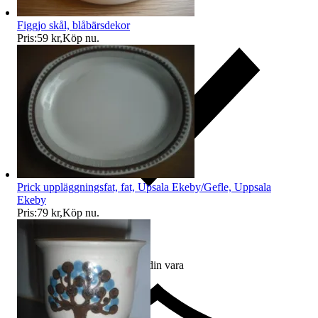
Figgjo skål, blåbärsdekor
Pris:
59 kr
,
Köp nu
.
Prick uppläggningsfat, fat, Upsala Ekeby/Gefle, Uppsala
Ekeby
Pris:
79 kr
,
Köp nu
.
Ersättning om du inte får din vara