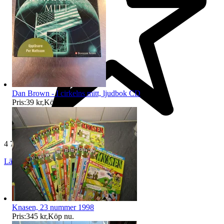
Dan Brown - I cirkelns mitt, ljudbok CD
Pris:
39 kr
,
Köp nu
.
4 773 omdömen
Läs omdömen
Följ
Knasen, 23 nummer 1998
Pris:
345 kr
,
Köp nu
.