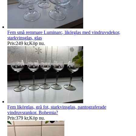
Fem små remmare Luminarc, likörglas med vindruvsdekor,
starkvinsglas, glas
Pris:
249 kr
,
Köp nu
.
Fem likörglas, grå fot, starkvinsglas, pantograferade
vindruvsrankor. Bohemia?
Pris:
379 kr
,
Köp nu
.