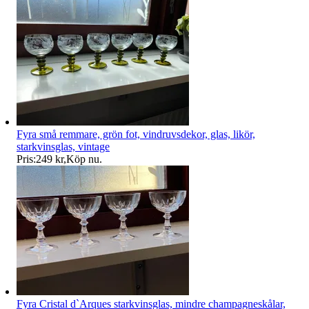
Fyra små remmare, grön fot, vindruvsdekor, glas, likör,
starkvinsglas, vintage
Pris:
249 kr
,
Köp nu
.
Fyra Cristal d`Arques starkvinsglas, mindre champagneskålar,