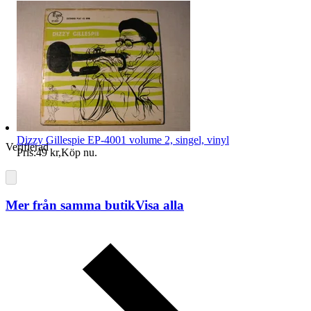
Dizzy Gillespie EP-4001 volume 2, singel, vinyl
Verifierad
Pris:
49 kr
,
Köp nu
.
Mer från samma butik
Visa alla