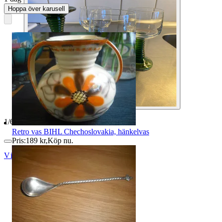
Hoppa över karusell
1
/
6
Retro vas BIHL Chechoslovakia, hänkelvas
Pris:
189 kr
,
Köp nu
.
Viola69