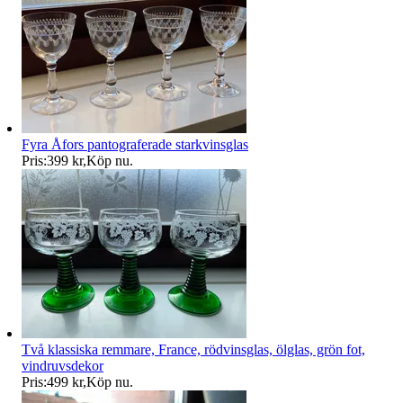
Fyra Åfors pantograferade starkvinsglas
Pris:
399 kr
,
Köp nu
.
Två klassiska remmare, France, rödvinsglas, ölglas, grön fot,
vindruvsdekor
Pris:
499 kr
,
Köp nu
.