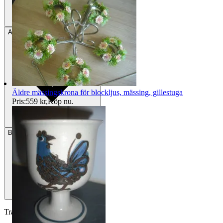
Avhämtning
Björklinge, Sverige
Äldre mässingskrona för blockljus, mässing, gillestuga
Pris:
559 kr
,
Köp nu
.
Betalning
Via Tradera
Traderas köparskydd