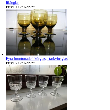
likörglas
Pris:
199 kr
,
Köp nu
.
Fyra bruntonade likörglas, starkvinsglas
Pris:
159 kr
,
Köp nu
.