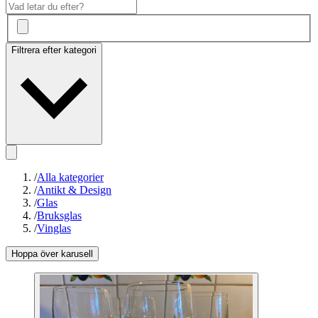
Filtrera efter kategori
/
Alla kategorier
/
Antikt & Design
/
Glas
/
Bruksglas
/
Vinglas
Hoppa över karusell