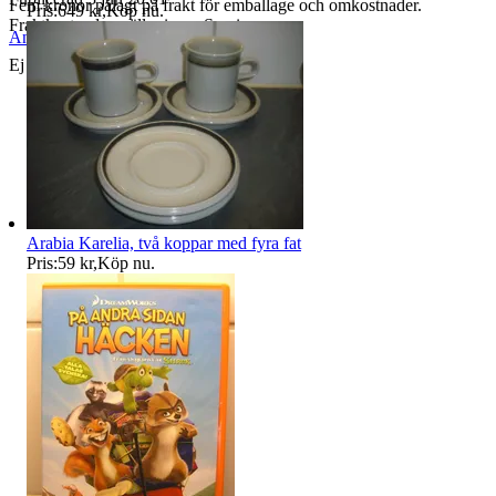
Fem kronor pålagt på frakt för emballage och omkostnader.
Pris:
649 kr
,
Köp nu
.
Fraktkostnaden gäller inom Sverige.
Anmäl
Sälj liknande
Ej uthämtade varor återbetalas ej.
Arabia Karelia, två koppar med fyra fat
Pris:
59 kr
,
Köp nu
.