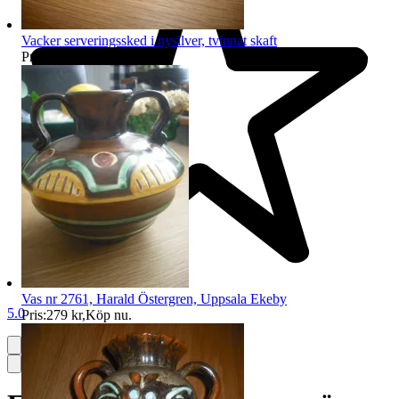
Vacker serveringssked i nysilver, tvinnat skaft
Pris:
39 kr
,
Köp nu
.
Vas nr 2761, Harald Östergren, Uppsala Ekeby
5.0
Pris:
279 kr
,
Köp nu
.