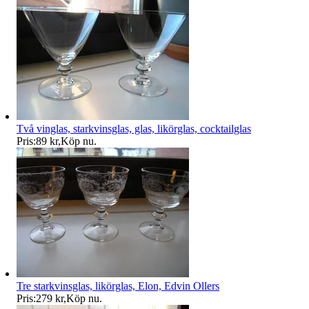
Två vinglas, starkvinsglas, glas, likörglas, cocktailglas
Pris:
89 kr
,
Köp nu
.
Tre starkvinsglas, likörglas, Elon, Edvin Ollers
Pris:
279 kr
,
Köp nu
.