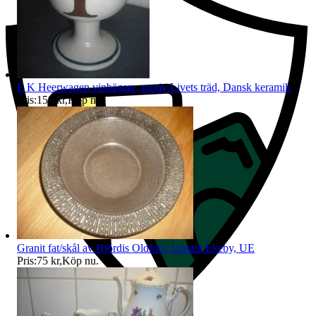
E K Heerwagen vinbägare, motiv Livets träd, Dansk keramik
Pris:
159 kr
,
Köp nu
.
Granit fat/skål av Hjördis Oldfors, Upsala Ekeby, UE
Pris:
75 kr
,
Köp nu
.