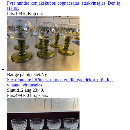
Fyra mindre konjakskupor, cognacsglas, starkvinsglas, Den fg
Hällby
Pris:
199 kr
,
Köp nu
.
Badge på objektet:
Ny
Sex remmare i Römer-stil med guldfärgad dekor, grön fot,
vintage, vitvinsglas
Sluttid
12 aug 23:40
.
Pris:
499 kr
,
Utropspris
.