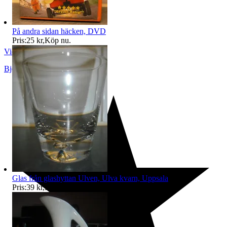
På andra sidan häcken, DVD
Pris:
25 kr
,
Köp nu
.
Viola69
Björklinge
,
Sverige
Glas från glashyttan Ulven, Ulva kvarn, Uppsala
Pris:
39 kr
,
Köp nu
.