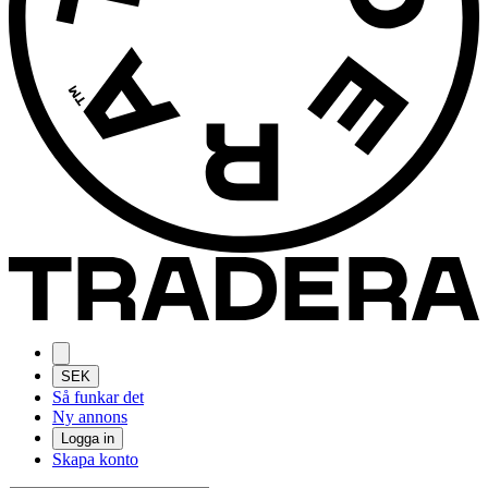
SEK
Så funkar det
Ny annons
Logga in
Skapa konto