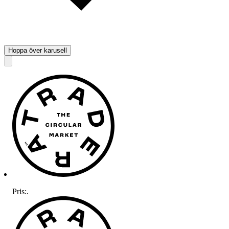
Hoppa över karusell
Pris:
.