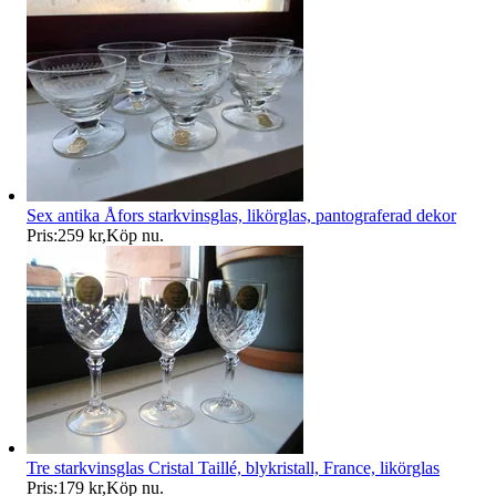
Sex antika Åfors starkvinsglas, likörglas, pantograferad dekor
Pris:
259 kr
,
Köp nu
.
Tre starkvinsglas Cristal Taillé, blykristall, France, likörglas
Pris:
179 kr
,
Köp nu
.