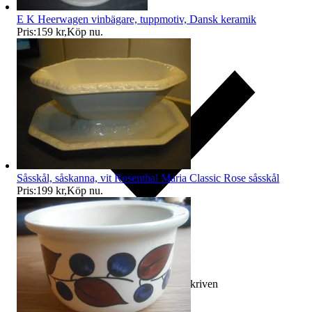
E K Heerwagen vinbägare, tuppmotiv, Dansk keramik
Pris:
159 kr
,
Köp nu
.
Såsskål, såskanna, vit Rosenthal Maria Classic Rose såsskål
Pris:
199 kr
,
Köp nu
.
Ersättning om varan inte är som beskriven