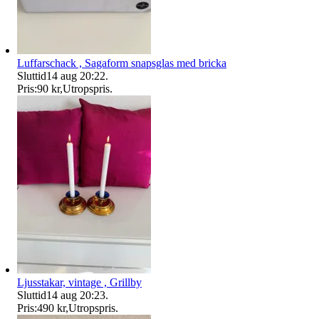
Luffarschack , Sagaform snapsglas med bricka
Sluttid
14 aug 20:22
.
Pris:
90 kr
,
Utropspris
.
Ljusstakar, vintage , Grillby
Sluttid
14 aug 20:23
.
Pris:
490 kr
,
Utropspris
.