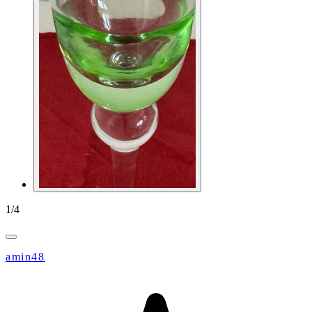
1
/
4
amin48