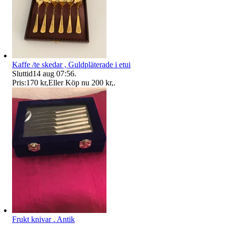
Kaffe /te skedar , Guldpläterade i etui
Sluttid
14 aug 07:56
.
Pris:
170 kr
,
Eller Köp nu
200 kr
,
.
Frukt knivar . Antik