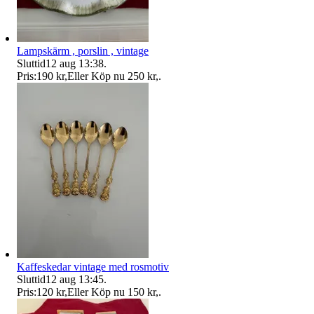
Lampskärm , porslin , vintage
Sluttid
12 aug 13:38
.
Pris:
190 kr
,
Eller Köp nu
250 kr
,
.
Kaffeskedar vintage med rosmotiv
Sluttid
12 aug 13:45
.
Pris:
120 kr
,
Eller Köp nu
150 kr
,
.