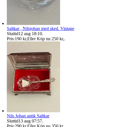
Saltkar , Nilsjohan med sked. Vintage
Sluttid
12 aug 18:10
.
Pris:
190 kr
,
Eller Köp nu
250 kr
,
.
Nils Johan antik Saltkar
Sluttid
13 aug 07:57
.
Pris:
290 kr
,
Eller Köp nu
350 kr
,
.