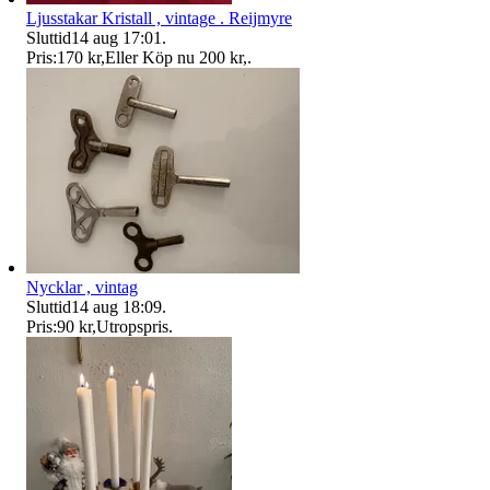
Ljusstakar Kristall , vintage . Reijmyre
Sluttid
14 aug 17:01
.
Pris:
170 kr
,
Eller Köp nu
200 kr
,
.
Nycklar , vintag
Sluttid
14 aug 18:09
.
Pris:
90 kr
,
Utropspris
.