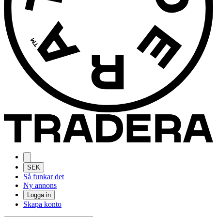
SEK
Så funkar det
Ny annons
Logga in
Skapa konto