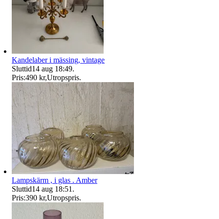
Kandelaber i mässing, vintage
Sluttid
14 aug 18:49
.
Pris:
490 kr
,
Utropspris
.
Lampskärm , i glas . Amber
Sluttid
14 aug 18:51
.
Pris:
390 kr
,
Utropspris
.