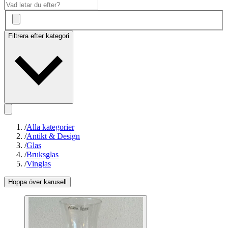
Filtrera efter kategori
/
Alla kategorier
/
Antikt & Design
/
Glas
/
Bruksglas
/
Vinglas
Hoppa över karusell