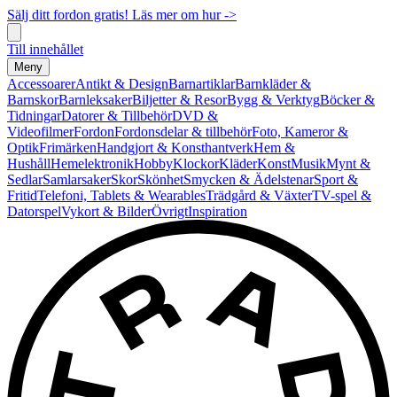
Sälj ditt fordon gratis! Läs mer om hur ->
Till innehållet
Meny
Accessoarer
Antikt & Design
Barnartiklar
Barnkläder &
Barnskor
Barnleksaker
Biljetter & Resor
Bygg & Verktyg
Böcker &
Tidningar
Datorer & Tillbehör
DVD &
Videofilmer
Fordon
Fordonsdelar & tillbehör
Foto, Kameror &
Optik
Frimärken
Handgjort & Konsthantverk
Hem &
Hushåll
Hemelektronik
Hobby
Klockor
Kläder
Konst
Musik
Mynt &
Sedlar
Samlarsaker
Skor
Skönhet
Smycken & Ädelstenar
Sport &
Fritid
Telefoni, Tablets & Wearables
Trädgård & Växter
TV-spel &
Datorspel
Vykort & Bilder
Övrigt
Inspiration