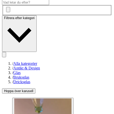
Filtrera efter kategori
/
Alla kategorier
/
Antikt & Design
/
Glas
/
Bruksglas
/
Dricksglas
Hoppa över karusell