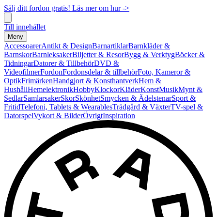
Sälj ditt fordon gratis! Läs mer om hur ->
Till innehållet
Meny
Accessoarer
Antikt & Design
Barnartiklar
Barnkläder &
Barnskor
Barnleksaker
Biljetter & Resor
Bygg & Verktyg
Böcker &
Tidningar
Datorer & Tillbehör
DVD &
Videofilmer
Fordon
Fordonsdelar & tillbehör
Foto, Kameror &
Optik
Frimärken
Handgjort & Konsthantverk
Hem &
Hushåll
Hemelektronik
Hobby
Klockor
Kläder
Konst
Musik
Mynt &
Sedlar
Samlarsaker
Skor
Skönhet
Smycken & Ädelstenar
Sport &
Fritid
Telefoni, Tablets & Wearables
Trädgård & Växter
TV-spel &
Datorspel
Vykort & Bilder
Övrigt
Inspiration