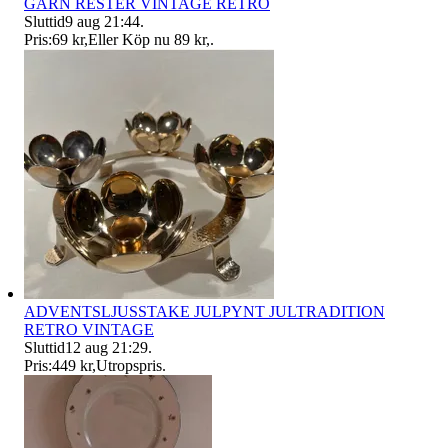
GARN RESTER VINTAGE RETRO
Sluttid
9 aug 21:44
.
Pris:
69 kr
,
Eller Köp nu
89 kr
,
.
ADVENTSLJUSSTAKE JULPYNT JULTRADITION
RETRO VINTAGE
Sluttid
12 aug 21:29
.
Pris:
449 kr
,
Utropspris
.