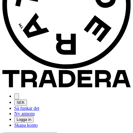
SEK
Så funkar det
Ny annons
Logga in
Skapa konto