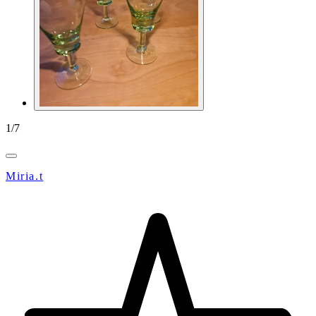
1
/
7
Miria.t