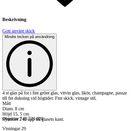
Beskrivning
Gott använt skick
Mindre tecken på användning
4 st glas på fot i fint grönt glas, vitvin glas, likör, champagne, passar
till fin dukning vid högtider. Fint skick, vintage stil.
Mått
Diam. 8 cm
Höjd 15, 5 cm
Objektnr
743 729 028
Rymmer 2 dl upp till glasets kant.
Visningar
29