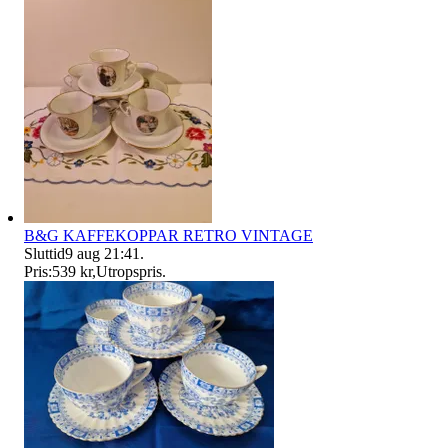
B&G KAFFEKOPPAR RETRO VINTAGE
Sluttid
9 aug 21:41
.
Pris:
539 kr
,
Utropspris
.