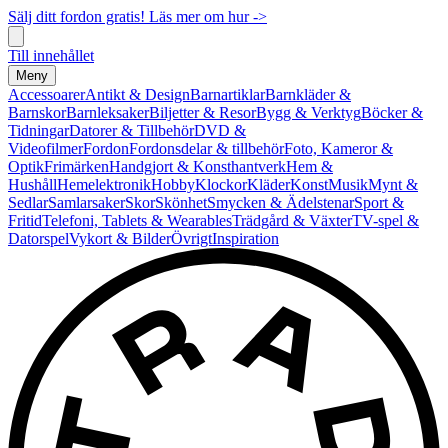
Sälj ditt fordon gratis! Läs mer om hur ->
Till innehållet
Meny
Accessoarer
Antikt & Design
Barnartiklar
Barnkläder &
Barnskor
Barnleksaker
Biljetter & Resor
Bygg & Verktyg
Böcker &
Tidningar
Datorer & Tillbehör
DVD &
Videofilmer
Fordon
Fordonsdelar & tillbehör
Foto, Kameror &
Optik
Frimärken
Handgjort & Konsthantverk
Hem &
Hushåll
Hemelektronik
Hobby
Klockor
Kläder
Konst
Musik
Mynt &
Sedlar
Samlarsaker
Skor
Skönhet
Smycken & Ädelstenar
Sport &
Fritid
Telefoni, Tablets & Wearables
Trädgård & Växter
TV-spel &
Datorspel
Vykort & Bilder
Övrigt
Inspiration