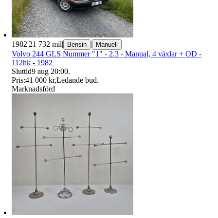
1982
|
21 732 mil
|
|
Bensin
Manuell
Volvo 244 GLS Nummer "1" - 2.3 - Manual, 4 växlar + OD -
112hk - 1982
Sluttid
9 aug 20:00
.
Pris:
41 000 kr
,
Ledande bud
.
Marknadsförd