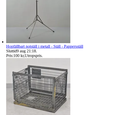
Hopfällbart notställ i metall - Ställ - Pappersställ
Sluttid
9 aug 21:18
.
Pris:
100 kr
,
Utropspris
.