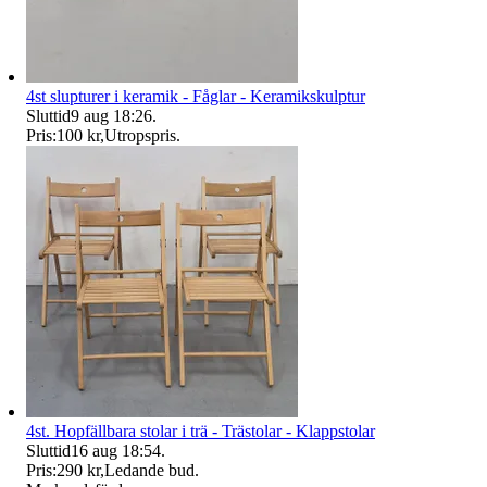
4st slupturer i keramik - Fåglar - Keramikskulptur
Sluttid
9 aug 18:26
.
Pris:
100 kr
,
Utropspris
.
4st. Hopfällbara stolar i trä - Trästolar - Klappstolar
Sluttid
16 aug 18:54
.
Pris:
290 kr
,
Ledande bud
.