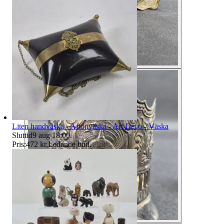
Liten handväska - Aftonväska - Art Deco - Väska
Sluttid
9 aug 18:00
.
Pris:
472 kr
,
Ledande bud
.