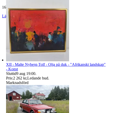
165 031 omdömen
Läs omdömen
Följ
XII - Malte Nyberg-Tolf - Olja på duk - "Afrikanskt landskap"
- Konst
Sluttid
9 aug 19:00
.
Pris:
2 262 kr
,
Ledande bud
.
Marknadsförd