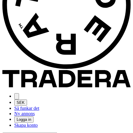
SEK
Så funkar det
Ny annons
Logga in
Skapa konto