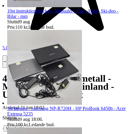
10st instruktionsböcker - Manualer - Fiat - Audi - Ski-doo -
Bilar - mm
Sluttid
9 aug 18:05
.
Pris:
110 kr
,
Ledande bud
.
5.0
4st. Teglashållare i metall -
Muggar - Teglas - Finland -
USSR ? - Månraket
Avslutad
21 jun 18:02
3st laptops - Samsung NP-R720H - HP ProBook 6450b - Acer
Extensa 5235
Slutpris
Sluttid
9 aug 18:06
.
Pris:
100 kr
,
Ledande bud
.
∙
Visa bud