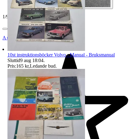
1
/
9
Auktionsbyra
10st instruktionsböcker Volvo - Manual - Bruksmanual
Sluttid
9 aug 18:04
.
Pris:
165 kr
,
Ledande bud
.