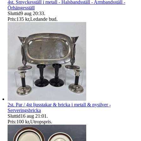
4st. Smyckesställ i metall - Halsbandsställ - Armbandsställ -
Örhängesställ
Sluttid
9 aug 20:33
.
Pris:
135 kr
,
Ledande bud
.
2st. Par / 4st ljusstakar & bricka i metall & nysilver -
Serveringsbricka
Sluttid
16 aug 21:01
.
Pris:
100 kr
,
Utropspris
.