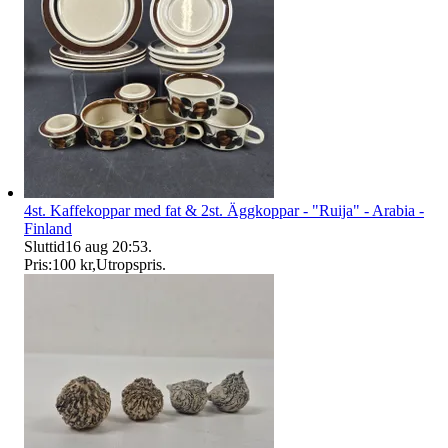
4st. Kaffekoppar med fat & 2st. Äggkoppar - "Ruija" - Arabia -
Finland
Sluttid
16 aug 20:53
.
Pris:
100 kr
,
Utropspris
.