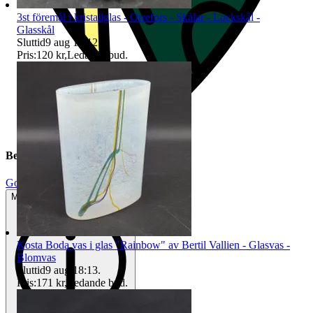
3st föremål i kristallglas - Orrefors - Skålar - Lockskål -
Glasskål
Sluttid
9 aug 18:12
.
Pris:
120 kr
,
Ledande bud
.
Beskrivning
Gott använt skick
Mindre tecken på användning
Kosta Boda vas i glas "Rainbow" av Bertil Vallien - Glasvas -
Blomvas
Sluttid
9 aug 18:13
.
Pris:
171 kr
,
Ledande bud
.