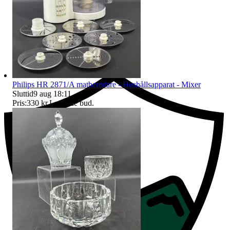
Ersättning om du inte får din vara
Philips HR 2871/A matberedare - Hushållsapparat - Mixer
Sluttid
9 aug 18:11
.
Pris:
330 kr
,
Ledande bud
.