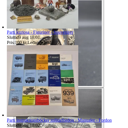
Parti kuriosa - Figuriner - Souvenirer
Sluttid
9 aug 18:01
.
Pris:
100 kr
,
Ledande bud
.
Parti instruktionsböcker militärfordon - Manualer - Fordon
Sluttid
9 aug 18:02
.