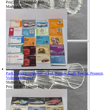
Pris:
357 kr
,
Ledande bud
.
Marknadsförd
Parti instruktionsböcker - Opel, Nissan, Saab, Toyota, Peugeot,
Volkswagen, mm
Sluttid
9 aug 18:03
.
Pris:
141 kr
,
Ledande bud
.