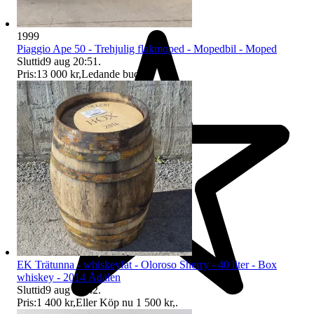
1999
Piaggio Ape 50 - Trehjulig flakmoped - Mopedbil - Moped
Sluttid
9 aug 20:51
.
Pris:
13 000 kr
,
Ledande bud
.
EK Trätunna - whiskeyfat - Oloroso Sherry - 40 liter - Box
whiskey - 2014 Ådalen
Sluttid
9 aug 20:42
.
Pris:
1 400 kr
,
Eller Köp nu
1 500 kr
,
.