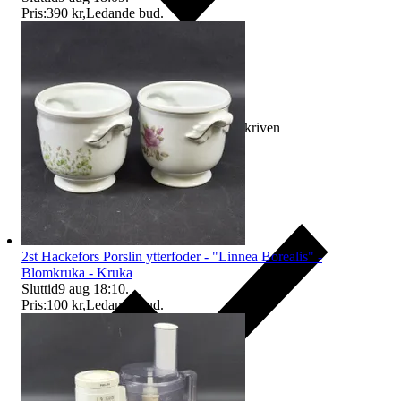
Pris:
390 kr
,
Ledande bud
.
Ersättning om varan inte är som beskriven
2st Hackefors Porslin ytterfoder - "Linnea Borealis" -
Blomkruka - Kruka
Sluttid
9 aug 18:10
.
Pris:
100 kr
,
Ledande bud
.