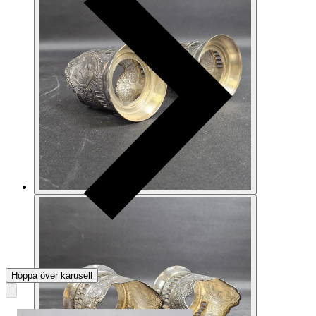
Hoppa över karusell