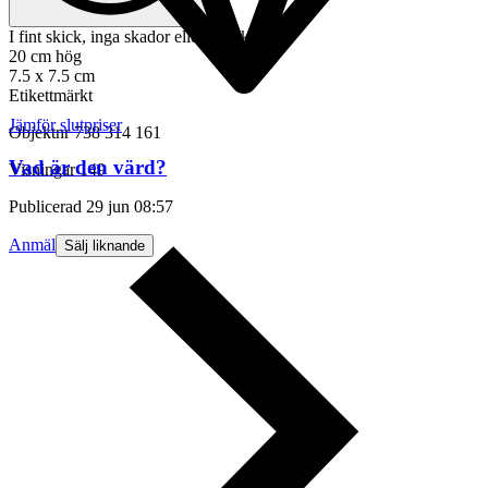
I fint skick, inga skador eller sprickor
20 cm hög
7.5 x 7.5 cm
Etikettmärkt
Jämför slutpriser
Objektnr
738 314 161
Vad är den värd?
Visningar
149
Publicerad
29 jun 08:57
Anmäl
Sälj liknande