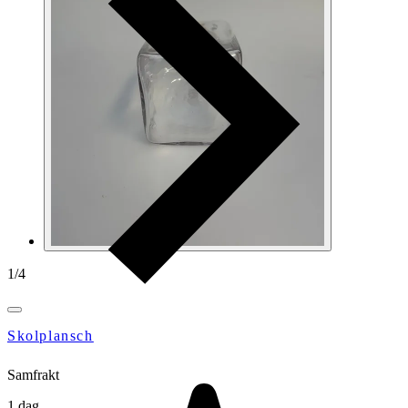
1
/
4
Skolplansch
Samfrakt
1 dag