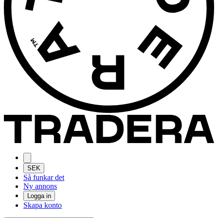
SEK
Så funkar det
Ny annons
Logga in
Skapa konto