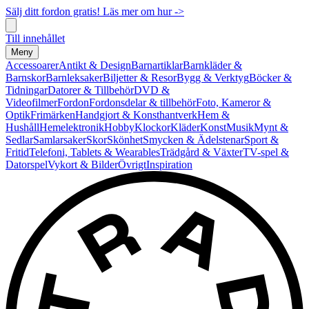
Sälj ditt fordon gratis! Läs mer om hur ->
Till innehållet
Meny
Accessoarer
Antikt & Design
Barnartiklar
Barnkläder &
Barnskor
Barnleksaker
Biljetter & Resor
Bygg & Verktyg
Böcker &
Tidningar
Datorer & Tillbehör
DVD &
Videofilmer
Fordon
Fordonsdelar & tillbehör
Foto, Kameror &
Optik
Frimärken
Handgjort & Konsthantverk
Hem &
Hushåll
Hemelektronik
Hobby
Klockor
Kläder
Konst
Musik
Mynt &
Sedlar
Samlarsaker
Skor
Skönhet
Smycken & Ädelstenar
Sport &
Fritid
Telefoni, Tablets & Wearables
Trädgård & Växter
TV-spel &
Datorspel
Vykort & Bilder
Övrigt
Inspiration