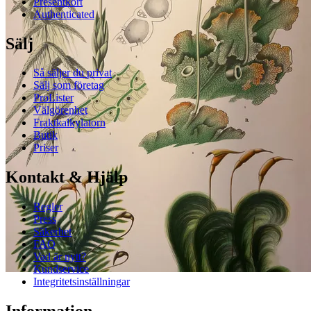
Presentkort
Authenticated
Sälj
Så säljer du privat
Sälj som företag
ProLister
Välgörenhet
Fraktkalkylatorn
Butik
Priser
Kontakt & Hjälp
Regler
Press
Säkerhet
FAQ
Vad är nytt?
Kundservice
Integritetsinställningar