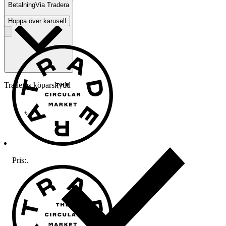
Betalning
Via Tradera
Hoppa över karusell
Traderas köparskydd
Pris:
.