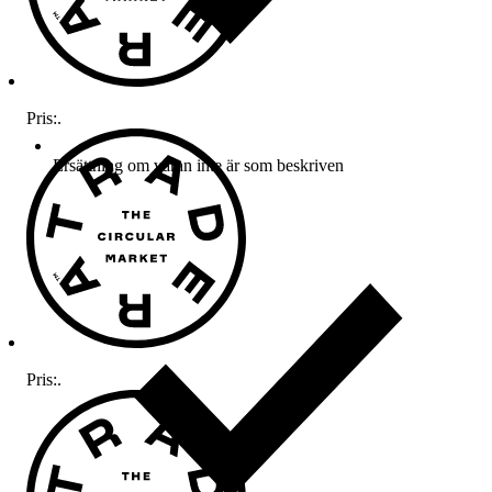
Pris:
.
Ersättning om varan inte är som beskriven
Pris:
.