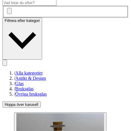
Filtrera efter kategori
/
Alla kategorier
/
Antikt & Design
/
Glas
/
Bruksglas
/
Övriga bruksglas
Hoppa över karusell