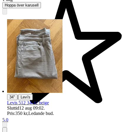
Hoppa över karusell
|
34"
Levi's
Levis 512 34-32 beige
Sluttid
12 aug 09:02
.
Pris:
350 kr
,
Ledande bud
.
5.0