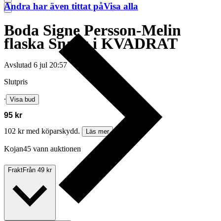
Andra har även tittat på
Visa alla
Boda Signe Persson-Melin
flaska Snaps i KVADRAT
Avslutad
6 jul 20:57
Slutpris
∙
Visa bud
95 kr
102 kr med köparskydd.
Läs mer
Kojan45 vann auktionen
Frakt
Från 49 kr