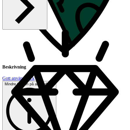
Beskrivning
Gott använt skick
Mindre tecken på användning