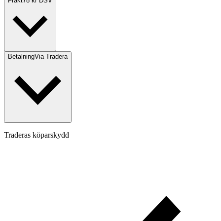
Frakt
78 kr DSV
Betalning
Via Tradera
Traderas köparskydd