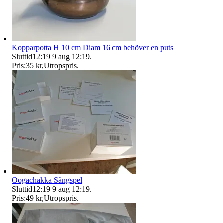
Kopparpotta H 10 cm Diam 16 cm behöver en puts
Sluttid
12:19
9 aug 12:19
.
Pris:
35 kr
,
Utropspris
.
Oogachakka Sångspel
Sluttid
12:19
9 aug 12:19
.
Pris:
49 kr
,
Utropspris
.