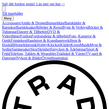
Sälj ditt fordon gratis! Läs mer om hur ->
Till innehållet
Meny
Accessoarer
Antikt & Design
Barnartiklar
Barnkläder &
Barnskor
Barnleksaker
Biljetter & Resor
Bygg & Verktyg
Böcker &
Tidningar
Datorer & Tillbehör
DVD &
Videofilmer
Fordon
Fordonsdelar & tillbehör
Foto, Kameror &
Optik
Frimärken
Handgjort & Konsthantverk
Hem &
Hushåll
Hemelektronik
Hobby
Klockor
Kläder
Konst
Musik
Mynt &
Sedlar
Samlarsaker
Skor
Skönhet
Smycken & Ädelstenar
Sport &
Fritid
Telefoni, Tablets & Wearables
Trädgård & Växter
TV-spel &
Datorspel
Vykort & Bilder
Övrigt
Inspiration