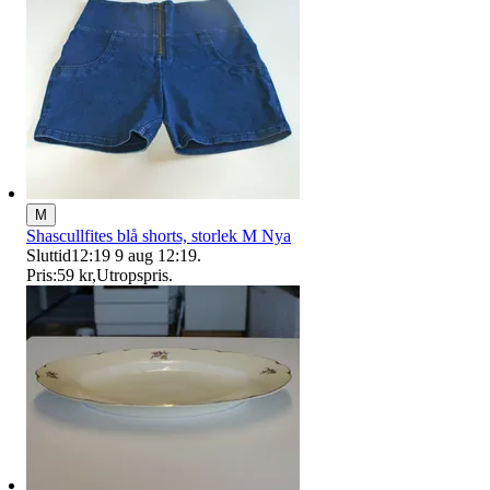
M
Shascullfites blå shorts, storlek M Nya
Sluttid
12:19
9 aug 12:19
.
Pris:
59 kr
,
Utropspris
.