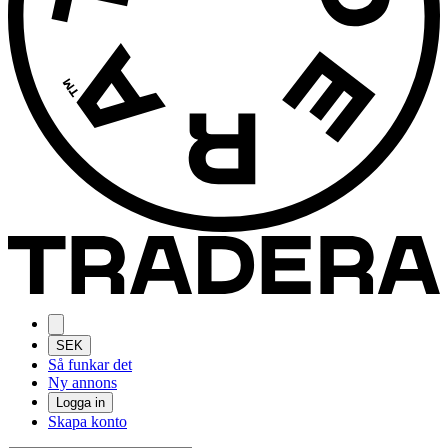
SEK
Så funkar det
Ny annons
Logga in
Skapa konto