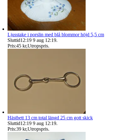
Ljusstake i porslin med blå blommor höjd 5,5 cm
Sluttid
12:19
9 aug 12:19
.
Pris:
45 kr
,
Utropspris
.
Hästbett 13 cm total längd 25 cm gott skick
Sluttid
12:19
9 aug 12:19
.
Pris:
39 kr
,
Utropspris
.