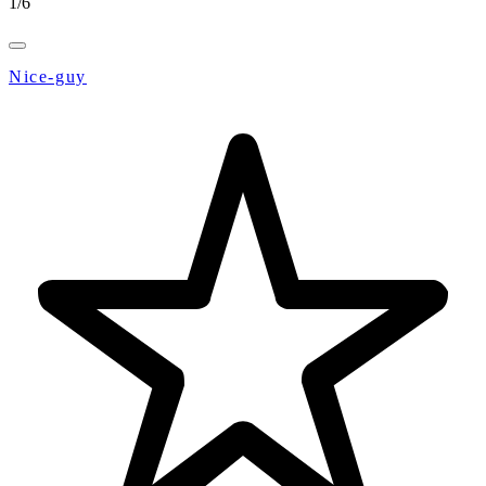
1
/
6
Nice-guy