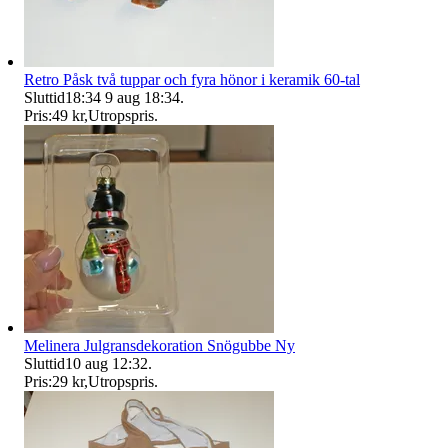
Retro Påsk två tuppar och fyra hönor i keramik 60-tal
Sluttid
18:34
9 aug 18:34
.
Pris:
49 kr
,
Utropspris
.
Melinera Julgransdekoration Snögubbe Ny
Sluttid
10 aug 12:32
.
Pris:
29 kr
,
Utropspris
.