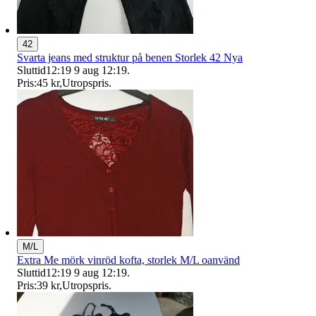
42
Svarta jeans med struktur på benen Storlek 42 Nya
Sluttid
12:19
9 aug 12:19
.
Pris:
45 kr
,
Utropspris
.
M/L
Extra Me mörk vinröd kofta, storlek M/L oanvänd
Sluttid
12:19
9 aug 12:19
.
Pris:
39 kr
,
Utropspris
.