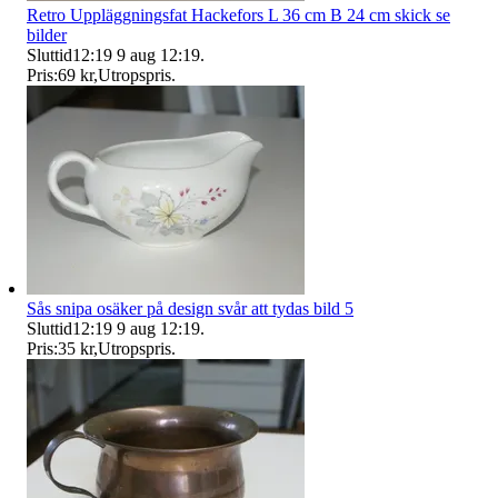
Retro Uppläggningsfat Hackefors L 36 cm B 24 cm skick se
bilder
Sluttid
12:19
9 aug 12:19
.
Pris:
69 kr
,
Utropspris
.
Sås snipa osäker på design svår att tydas bild 5
Sluttid
12:19
9 aug 12:19
.
Pris:
35 kr
,
Utropspris
.