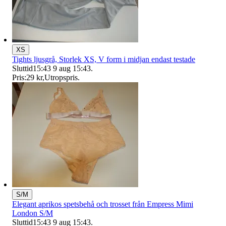
XS
Tights ljusgrå, Storlek XS, V form i midjan endast testade
Sluttid
15:43
9 aug 15:43
.
Pris:
29 kr
,
Utropspris
.
S/M
Elegant aprikos spetsbehå och trosset från Empress Mimi
London S/M
Sluttid
15:43
9 aug 15:43
.