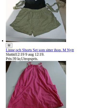
M
Linne och Shorts Set som sitter ihop. M Nytt
Sluttid
12:19
9 aug 12:19
.
Pris:
39 kr
,
Utropspris
.