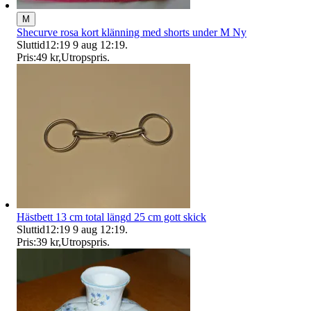
M
Shecurve rosa kort klänning med shorts under M Ny
Sluttid
12:19
9 aug 12:19
.
Pris:
49 kr
,
Utropspris
.
Hästbett 13 cm total längd 25 cm gott skick
Sluttid
12:19
9 aug 12:19
.
Pris:
39 kr
,
Utropspris
.