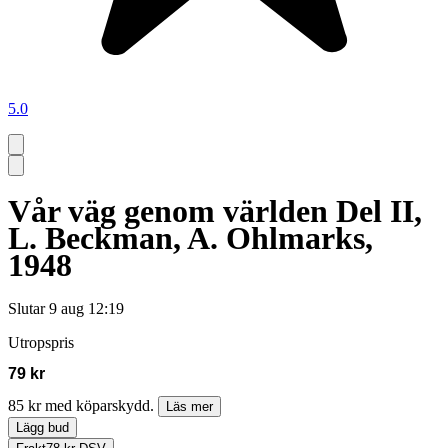
5.0
Vår väg genom världen Del II,
L. Beckman, A. Ohlmarks,
1948
Slutar
9 aug 12:19
Utropspris
79 kr
85 kr med köparskydd.
Läs mer
Lägg bud