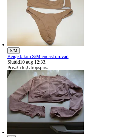
S/M
Beige bikini S/M endast provad
Sluttid
10 aug 12:33
.
Pris:
35 kr
,
Utropspris
.