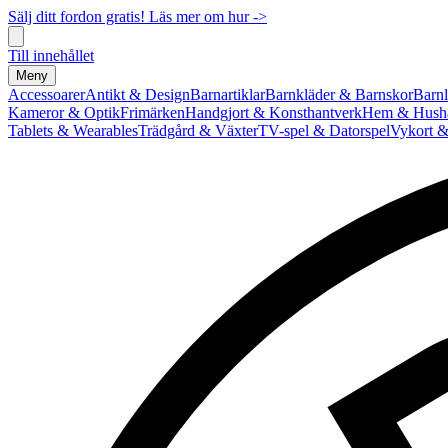
Sälj ditt fordon gratis! Läs mer om hur ->
Till innehållet
Meny
Accessoarer
Antikt & Design
Barnartiklar
Barnkläder & Barnskor
Barnl
Kameror & Optik
Frimärken
Handgjort & Konsthantverk
Hem & Hushå
Tablets & Wearables
Trädgård & Växter
TV-spel & Datorspel
Vykort &