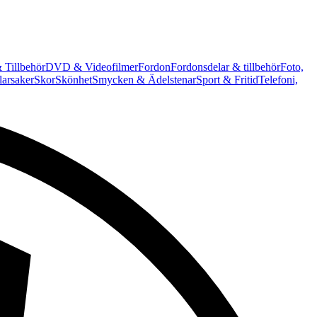
 Tillbehör
DVD & Videofilmer
Fordon
Fordonsdelar & tillbehör
Foto,
arsaker
Skor
Skönhet
Smycken & Ädelstenar
Sport & Fritid
Telefoni,